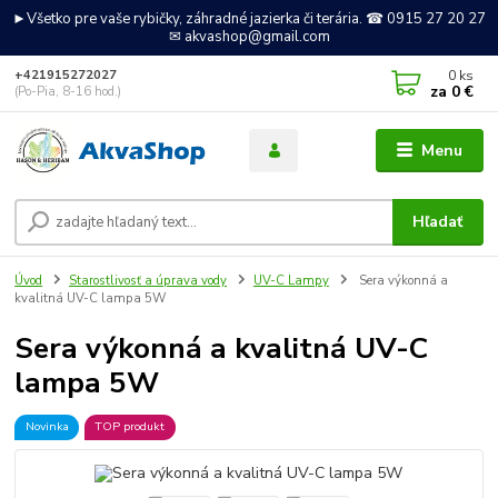
►Všetko pre vaše rybičky, záhradné jazierka či terária. ☎ 0915 27 20 27
✉ akvashop@gmail.com
0
ks
+421915272027
za
0 €
(Po-Pia, 8-16 hod.)
Menu
Hľadať
Úvod
Starostlivosť a úprava vody
UV-C Lampy
Sera výkonná a
kvalitná UV-C lampa 5W
Sera výkonná a kvalitná UV-C
lampa 5W
Novinka
TOP produkt