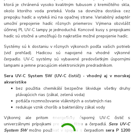
ktorá je chránená vysoko kvalitným tubusom z kremičitého skla,
okolo ktorého voda preteká. Voda sa dovnútra dostáva cez
prepojku hadíc a vyteká inú na opačnej strane. Variabilný adaptér
umožní prepojenie hadíc rôznych priemerov. Výmena obzvlášť
účinnej PL UV-C lampy je jednoduchá. Koncové kusy s prepojkami
hadíc sú otočné a umožňujú čo najkratšie možné prepojenie hadíc.
Systémy sú k dostaniu v rôznych výkonoch podľa vašich potrieb
(viď prehľad). Hadicou sú napojené na vhodné výkonné
čerpadlo. UV-C systémy sú vybavené predovšetkým úspornými
lampami a jemne pracujúcim elektronickým predradníkom.
Sera
UV-C System 5W (UV-C čistič)
- vhodný aj v morskej
akvaristike
bez použitia chemikálií bezpečne likviduje všetky druhy
plávajúcich rias (zákal, zelená voda)
potláča rozmnožovanie vláknitých a ostatných rias
redukuje vznik chorôb a bakteriálny zákal vody
Výkonný, ale pritom energeticky úsporný, UV-C čistič s
univerzálnymi prípojkami pre rôzne filtre a čerpadlá.
Sera UV-C
System 5W
možno používať v spojení s čerpadlom
sera P 1200