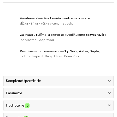
Vyrábané akváriá a teráriá uvádzame v miere
dĺžka x šírka x výška v centimetroch.
Za kvalitu ručíme, a preto uskutočňujeme rozvoz vivárií
iba vlastnou dopravou.
Predávame len overené značky: Sera, Astra, Dupla,
Hobby, Tropical, Rataj, Oase, Penn Plax...
Kompletné špecifikácie
Parametre
Hodnotenie
0