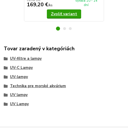
cena od
cena od
výroba 10 - 14
169,20 €
199 €
dní
/
ks
/
ks
Zvoliť variant
Tovar zaradený v kategóriách
UV-filtre a lampy
UV-C Lampy
UV-lampy
Technika pre morské akvárium
UV lampy
UV Lampy