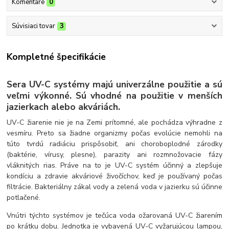
Komentáre
0
Súvisiaci tovar
3
Kompletné špecifikácie
Sera UV-C systémy majú univerzálne použitie a sú
veľmi výkonné. Sú vhodné na použitie v menších
jazierkach alebo akváriách.
UV-C žiarenie nie je na Zemi prítomné, ale pochádza výhradne z
vesmíru. Preto sa žiadne organizmy počas evolúcie nemohli na
túto tvrdú radiáciu prispôsobiť, ani choroboplodné zárodky
(baktérie, vírusy, plesne), parazity ani rozmnožovacie fázy
vláknitých rias. Práve na to je UV-C systém účinný a zlepšuje
kondíciu a zdravie akváriové živočíchov, keď je používaný počas
filtrácie. Bakteriálny zákal vody a zelená voda v jazierku sú účinne
potlačené.
Vnútri týchto systémov je tečúca voda ožarovaná UV-C žiarením
po krátku dobu. Jednotka je vybavená UV-C vyžarujúcou lampou,