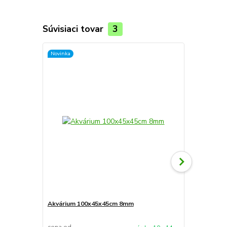
Súvisiaci tovar
3
Novinka
Novinka
Akvárium 100x45x45cm 8mm
Akvárium 9