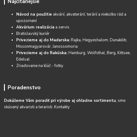
Najčítanejšie
Návod na použitie
akvárií, akvaterárií, terárií a niekoľko rád a
upozornení
Akvárium realizácia
a servis
Bratislavský kuriér
Privezieme aj do Maďarska:
Rajka, Hegyeshalom, Dunakiliti,
Mosonmagyarovár, Janossomoria
Privezieme aj do Rakúska:
Hainburg, Wolfsthal, Berg, Kittsee,
Edelsal
Zriaďovanie na kĺúč - fotky
Poradenstvo
Dokážeme Vám poradiť pri výrobe aj ohľadne sortimentu
, sme
skúsený akvaristi a teraristi.
Kontakty