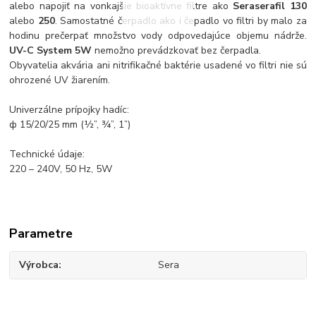
alebo napojiť na vonkajšie bioaktívne filtre ako
Sera
serafil 130
alebo
250
. Samostatné čerpadlo ako i čepadlo vo filtri by malo za
hodinu prečerpať množstvo vody odpovedajúce objemu nádrže.
UV-C System 5W
nemožno prevádzkovať bez čerpadla.
Obyvatelia akvária ani nitrifikačné baktérie usadené vo filtri nie sú
ohrozené UV žiarením.
Univerzálne prípojky hadíc:
ф 15/20/25 mm (½”, ¾”, 1”)
Technické údaje:
220 – 240V, 50 Hz, 5W
Parametre
Výrobca
Sera