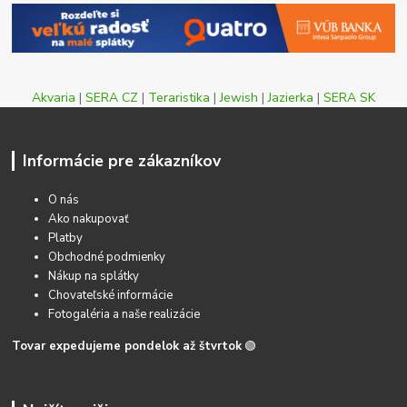
Akvaria
|
SERA CZ
|
Teraristika
|
Jewish
|
Jazierka
|
SERA SK
Informácie pre zákazníkov
O nás
Ako nakupovať
Platby
Obchodné podmienky
Nákup na splátky
Chovateľské informácie
Fotogaléria a naše realizácie
Tovar expedujeme pondelok až štvrtok
🟢