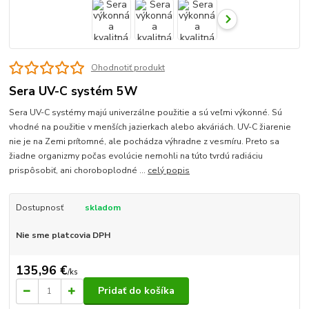
Ohodnotiť produkt
Sera UV-C systém 5W
Sera UV-C systémy majú univerzálne použitie a sú veľmi výkonné. Sú
vhodné na použitie v menších jazierkach alebo akváriách. UV-C žiarenie
nie je na Zemi prítomné, ale pochádza výhradne z vesmíru. Preto sa
žiadne organizmy počas evolúcie nemohli na túto tvrdú radiáciu
prispôsobiť, ani choroboplodné ...
celý popis
Dostupnosť
skladom
Nie sme platcovia DPH
135,96 €
/
ks
Pridať do košíka