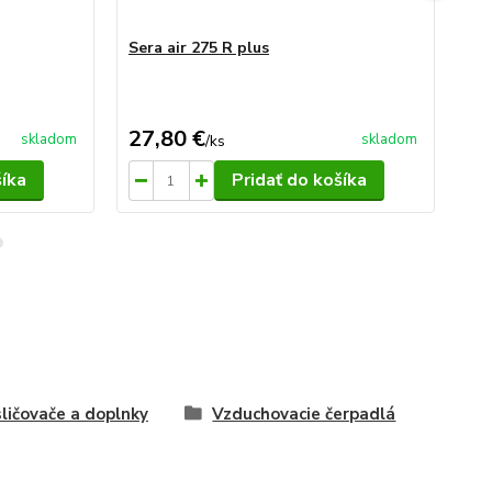
Sera air 275 R plus
Ser
27,80 €
6,
skladom
skladom
/
ks
šíka
Pridať do košíka
ličovače a doplnky
Vzduchovacie čerpadlá