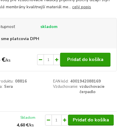
slé membrány kvalitnejší materiál me...
celý popis
tupnosť
skladom
 sme platcovia DPH
 €
Pridať do košíka
/
ks
roduktu:
08816
EAN kód:
4001942088169
a:
Sera
Vzduchovanie:
vzduchovacie
čerpadlo
Skladom
Pridať do košíka
4,60 €
/
ks