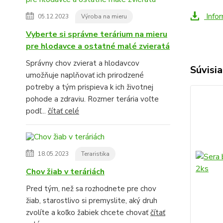
Infor
05.12.2023
Výroba na mieru
Vyberte si správne terárium na mieru
pre hlodavce a ostatné malé zvieratá
Správny chov zvierat a hlodavcov
Súvisia
umožňuje naplňovať ich prirodzené
potreby a tým prispieva k ich životnej
pohode a zdraviu. Rozmer terária voľte
podľ...
čítať celé
18.05.2023
Teraristika
Chov žiab v teráriách
Pred tým, než sa rozhodnete pre chov
žiab, starostlivo si premyslite, aký druh
zvolíte a koľko žabiek chcete chovať
čítať