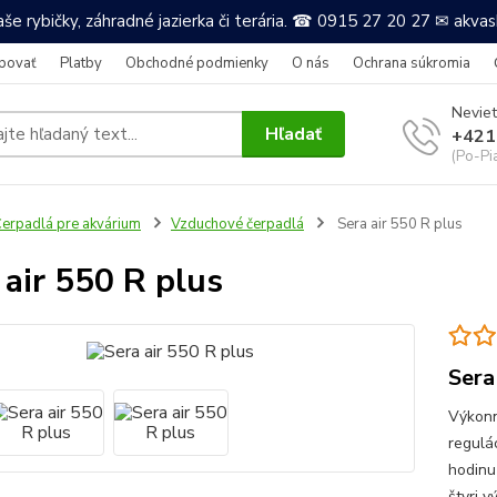
še rybičky, záhradné jazierka či terária. ☎ 0915 27 20 27 ✉ akv
povať
Platby
Obchodné podmienky
O nás
Ochrana súkromia
Neviet
Hľadať
+421
(Po-Pi
erpadlá pre akvárium
Vzduchové čerpadlá
Sera air 550 R plus
 air 550 R plus
Sera
Výkonn
regulá
hodinu
štyri 