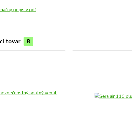
mačný popis v pdf
ci tovar
8