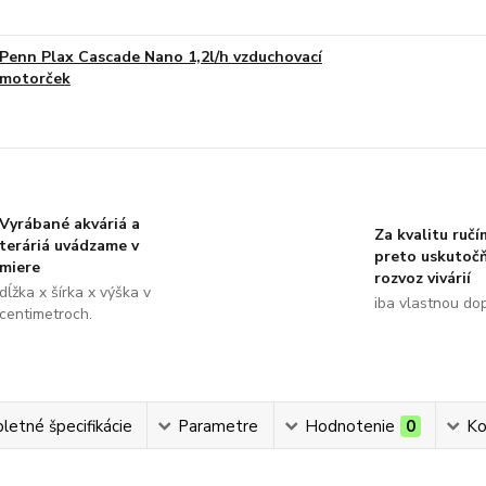
Penn Plax Cascade Nano 1,2l/h vzduchovací
motorček
Vyrábané akváriá a
Za kvalitu ručí
teráriá uvádzame v
preto uskutoč
miere
rozvoz vivárií
dĺžka x šírka x výška v
iba vlastnou do
centimetroch.
etné špecifikácie
Parametre
Hodnotenie
0
Ko