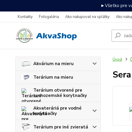
►Všetko pre va
Kontakty
Fotogaléria
Ako nakupovať na splátky
Ako naku
Úvod
Č
Akvárium na mieru
Sera
Terárium na mieru
Terárium otvorené pre
suchozemské korytnačky
Akvateráriá pre vodné
korytnačky
Terárium pre iné zvieratá