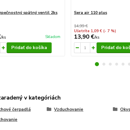
zpečnostný spätný ventil 2ks
Sera air 110 plus
14,99 €
Ušetríte 1,09 €
(- 7 %)
€
13,90 €
Skladom
/
ks
/
ks
Pridať do košíka
Pridať do ko
zaradený v kategóriách
hové čerpadlá
Vzduchovanie
Okys
chovanie