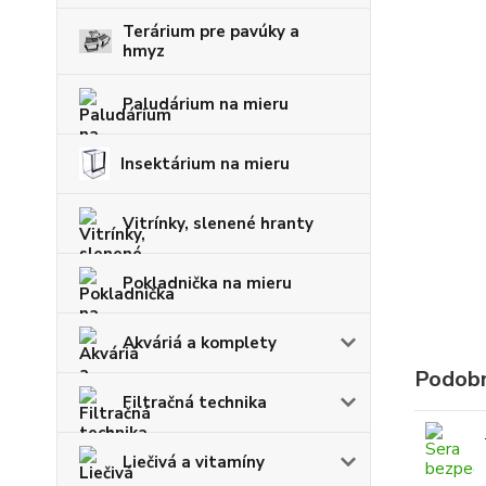
Terárium pre pavúky a
hmyz
Paludárium na mieru
Insektárium na mieru
Vitrínky, slenené hranty
Pokladnička na mieru
Akváriá a komplety
Podobn
Filtračná technika
Liečivá a vitamíny