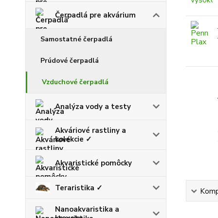
Čerpadlá pre akvárium
Samostatné čerpadlá
Prúdové čerpadlá
Vzduchové čerpadlá
Analýza vody a testy
Akváriové rastliny a
kolekcie ✓
Akvaristické pomôcky
Teraristika ✓
Kompl
Nanoakvaristika a