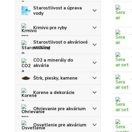
Starostlivosť a úprava
vody
Krmivo pre ryby
Starostlivosť o akváriové
rastliny
CO2 a minerály do
akvária
Štrk, piesky, kamene
Korene a dekorácie
Ohrievanie pre akvárium
Osvetlenie pre akvárium