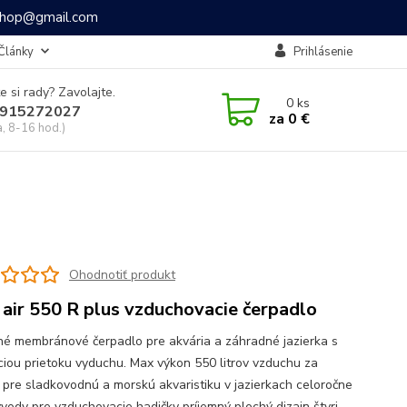
ashop@gmail.com
Články
Prihlásenie
e si rady? Zavolajte.
0
ks
915272027
za
0 €
a, 8-16 hod.)
Ohodnotiť produkt
 air 550 R plus vzduchovacie čerpadlo
é membránové čerpadlo pre akvária a záhradné jazierka s
ciou prietoku vyduchu. Max výkon 550 litrov vzduchu za
 pre sladkovodnú a morskú akvaristiku v jazierkach celoročne
vývody pre vzduchovacie hadičky príjemný plochý dizajn štyri