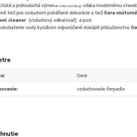
ktická a jednoduchá výmena membrány vďaka modernému staveb
ené tiež pre vzduchom poháňané dekorácie a tiež
Sera vnútorné 
vel cleaner
(vzduchový odkalovač) a pod.
 obohatenie vody kyslíkom odporúčané dokúpiť príslušenstvo
Se
etre
ca
Sera
hovanie
vzduchovacie čerpadlo
ahnutie