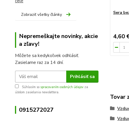
celé
Sera be
Zobraziť všetky články
Nepremeškajte novinky, akcie
4,60 
a zľavy!
Môžete sa kedykoľvek odhlásiť.
Zasielame raz za 14 dní.
Prihlásiť sa
Súhlasím so
spracovaním osobných údajov
za
účelom zasielania newslettera.
Tovar 
Vzduc
0915272027
Vzdu