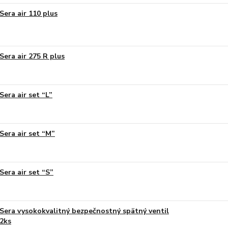
Sera air 110 plus
Sera air 275 R plus
Sera air set “L”
Sera air set “M”
Sera air set “S”
Sera vysokokvalitný bezpečnostný spätný ventil
2ks