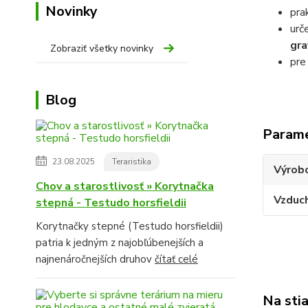
Novinky
pra
urč
gra
Zobraziť všetky novinky
pre
Blog
Param
23.08.2025
Teraristika
Výrob
Chov a starostlivosť » Korytnačka
Vzduc
stepná - Testudo horsfieldii
Korytnačky stepné (Testudo horsfieldii)
patria k jedným z najobľúbenejších a
najnenáročnejších druhov
čítať celé
Na sti