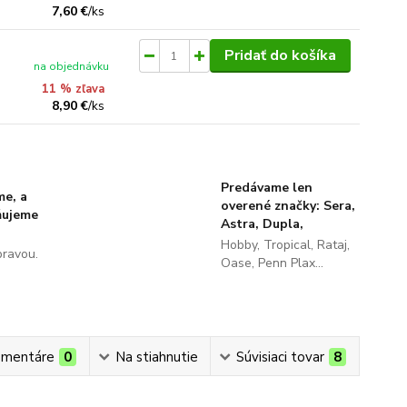
7,60 €
/
ks
Pridať do košíka
na objednávku
11 % zľava
8,90 €
/
ks
Predávame len
me, a
overené značky: Sera,
ňujeme
Astra, Dupla,
Hobby, Tropical, Rataj,
pravou.
Oase, Penn Plax...
mentáre
0
Na stiahnutie
Súvisiaci tovar
8