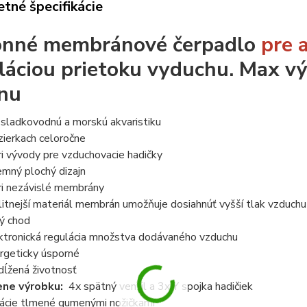
tné špecifikácie
onné membránové čerpadlo
pre 
láciou prietoku vyduchu. Max vý
nu
 sladkovodnú a morskú akvaristiku
azierkach celoročne
ri vývody pre vzduchovacie hadičky
jemný plochý dizajn
ri nezávislé membrány
litnejší materiál membrán umožňuje dosiahnúť vyšší tlak vzduchu
hý chod
ktronická regulácia množstva dodávaného vzduchu
rgeticky úsporné
dĺžená životnosť
ene výrobku:
4x spätný ventil a 3x Y spojka hadičiek
rácie tlmené gumenými nožičkami