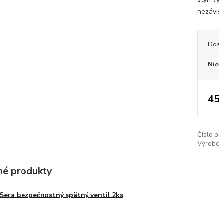
nezávi
Dos
Nie
45
Číslo p
Výrobc
é produkty
Sera bezpečnostný spätný ventil 2ks