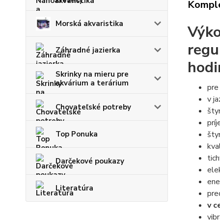
krevety
Komple
Morská akvaristika
Výk
regu
Záhradné jazierka
hodi
Skrinky na mieru pre
akvárium a terárium
pre
v j
Chovateľské potreby
šty
prí
šty
Top Ponuka
kva
tic
Darčekové poukazy
ele
ene
Literatúra
pre
v c
vib