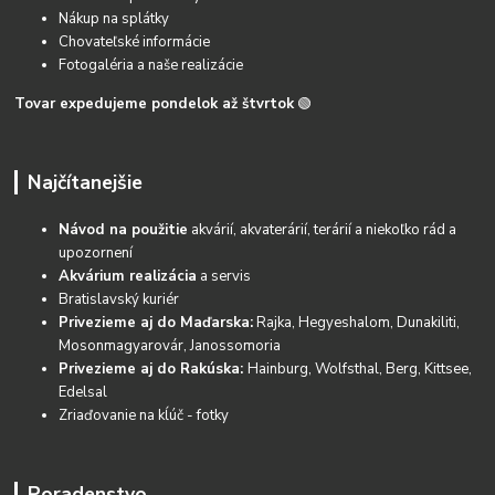
Nákup na splátky
Chovateľské informácie
Fotogaléria a naše realizácie
Tovar expedujeme pondelok až štvrtok
🟢
Najčítanejšie
Návod na použitie
akvárií, akvaterárií, terárií a niekoľko rád a
upozornení
Akvárium realizácia
a servis
Bratislavský kuriér
Privezieme aj do Maďarska:
Rajka, Hegyeshalom, Dunakiliti,
Mosonmagyarovár, Janossomoria
Privezieme aj do Rakúska:
Hainburg, Wolfsthal, Berg, Kittsee,
Edelsal
Zriaďovanie na kĺúč - fotky
Poradenstvo