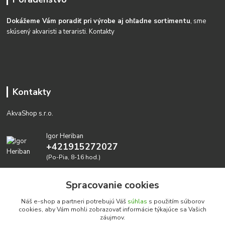
Dokážeme Vám poradiť pri výrobe aj ohľadne sortimentu
, sme
skúsený akvaristi a teraristi.
Kontakty
Kontakty
AkvaShop s.r.o.
Igor Heriban
+421915272027
(Po-Pia, 8-16 hod.)
akvashop@gmail.com
Spracovanie cookies
Náš e-shop a partneri potrebujú Váš
súhlas
s použitím súborov
cookies, aby Vám mohli zobrazovať informácie týkajúce sa Vašich
záujmov.