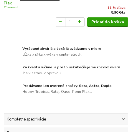
11 % zľava
8,90 €
/
ks
Pridať do košíka
Vyrábané akváriá a teráriá uvádzame v miere
dĺžka x šírka x výška v centimetroch.
Za kvalitu ručíme, a preto uskutočňujeme rozvoz vivárií
iba vlastnou dopravou.
Predávame len overené značky: Sera, Astra, Dupla,
Hobby, Tropical, Rataj, Oase, Penn Plax...
Kompletné špecifikácie