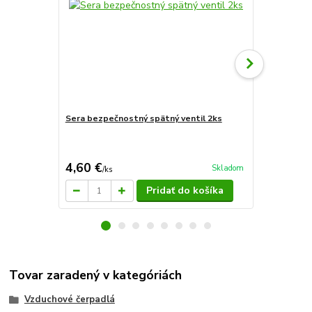
Sera bezpečnostný spätný ventil 2ks
Sera air 275
4,60 €
27,80 €
Skladom
/
ks
/
k
Pridať do košíka
Tovar zaradený v kategóriách
Vzduchové čerpadlá