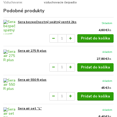
Vzduchovanie:
vzduchovacie čerpadlo
Podobné produkty
Sera bezpečnostný spätný ventil 2ks
Skladom
4,60 €
/
ks
Pridať do košíka
Sera air 275 R plus
skladom
27,80 €
/
ks
Pridať do košíka
Sera air 550 R plus
skladom
45 €
/
ks
Pridať do košíka
Sera air set “L”
skladom
6,40 €
/
ks