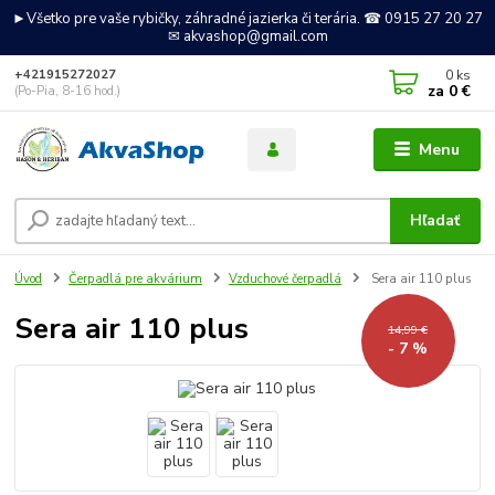
►Všetko pre vaše rybičky, záhradné jazierka či terária. ☎ 0915 27 20 27
✉ akvashop@gmail.com
0
ks
+421915272027
za
0 €
(Po-Pia, 8-16 hod.)
Menu
Hľadať
Úvod
Čerpadlá pre akvárium
Vzduchové čerpadlá
Sera air 110 plus
Sera air 110 plus
14,99 €
- 7 %