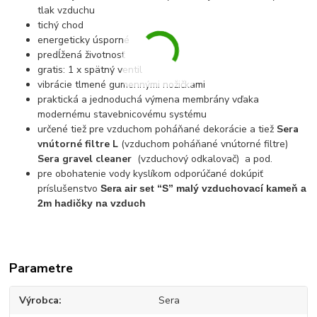
tlak vzduchu
tichý chod
energeticky úsporné
predĺžená životnosť
gratis: 1 x spätný ventil
vibrácie tlmené gumennými nožičkami
praktická a jednoduchá výmena membrány vďaka
modernému stavebnicovému systému
určené tiež pre vzduchom poháňané dekorácie a tiež
Sera
vnútorné filtre L
(vzduchom poháňané vnútorné filtre)
Sera gravel cleaner
(vzduchový odkalovač) a pod.
pre obohatenie vody kyslíkom odporúčané dokúpiť
príslušenstvo
Sera air set “S” malý vzduchovací kameň a
2m hadičky na vzduch
Parametre
Výrobca
Sera