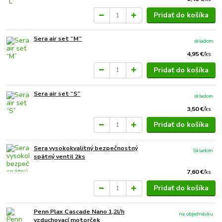
Pridať do košíka
Sera air set “M”
skladom
4,95 €
/
ks
Pridať do košíka
Sera air set “S”
skladom
3,50 €
/
ks
Pridať do košíka
Sera vysokokvalitný bezpečnostný
Skladom
spätný ventil 2ks
7,60 €
/
ks
Pridať do košíka
Penn Plax Cascade Nano 1,2l/h
na objednávku
vzduchovací motorček