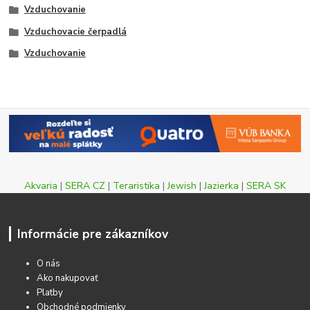
Vzduchovanie
Vzduchovacie čerpadlá
Vzduchovanie
Akvaria
|
SERA CZ
|
Teraristika
|
Jewish
|
Jazierka
|
SERA SK
Informácie pre zákazníkov
O nás
Ako nakupovať
Platby
Obchodné podmienky