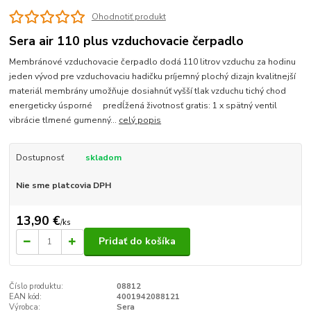
Ohodnotiť produkt
Sera air 110 plus vzduchovacie čerpadlo
Membránové vzduchovacie čerpadlo dodá 110 litrov vzduchu za hodinu
jeden vývod pre vzduchovaciu hadičku príjemný plochý dizajn kvalitnejší
materiál membrány umožňuje dosiahnúť vyšší tlak vzduchu tichý chod
energeticky úsporné predĺžená životnosť gratis: 1 x spätný ventil
vibrácie tlmené gumenný...
celý popis
Dostupnosť
skladom
Nie sme platcovia DPH
13,90 €
/
ks
Pridať do košíka
Číslo produktu:
08812
EAN kód:
4001942088121
Výrobca:
Sera