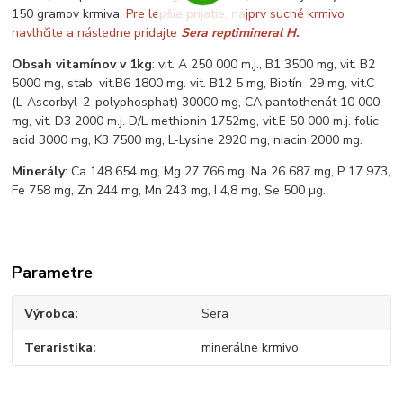
150 gramov krmiva.
Pre lepšie prijatie, najprv suché krmivo
navlhčite a následne pridajte
Sera reptimineral H.
Obsah vitamínov v 1kg
: vit. A 250 000 m,j., B1 3500 mg, vit. B2
5000 mg, stab. vit.B6 1800 mg. vit. B12 5 mg, Biotín 29 mg, vit.C
(L-Ascorbyl-2-polyphosphat) 30000 mg, CA pantothenát 10 000
mg, vit. D3 2000 m.j. D/L methionin 1752mg, vit.E 50 000 m.j. folic
acid 3000 mg, K3 7500 mg, L-Lysine 2920 mg, niacin 2000 mg.
Minerály
: Ca 148 654 mg, Mg 27 766 mg, Na 26 687 mg, P 17 973,
Fe 758 mg, Zn 244 mg, Mn 243 mg, I 4,8 mg, Se 500 µg.
Parametre
Výrobca
Sera
Teraristika
minerálne krmivo