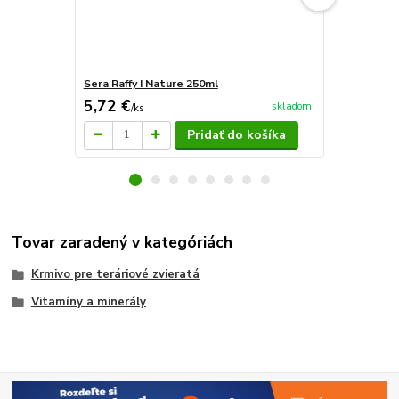
Sera Raffy I Nature 250ml
Sera raffy M
5,72 €
15,04 €
skladom
/
ks
/
k
Pridať do košíka
Tovar zaradený v kategóriách
Krmivo pre teráriové zvieratá
Vitamíny a minerály