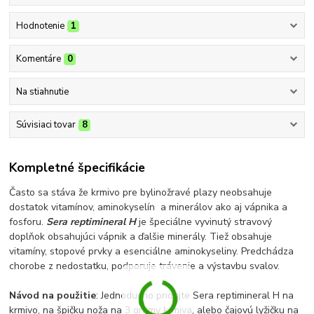
Hodnotenie
1
Komentáre
0
Na stiahnutie
Súvisiaci tovar
8
Kompletné špecifikácie
Často sa stáva že krmivo pre bylinožravé plazy neobsahuje
dostatok vitamínov, aminokyselín a minerálov ako aj vápnika a
fosforu.
Sera reptimineral H
je špeciálne vyvinutý stravový
doplňok obsahujúci vápnik a ďalšie minerály. Tiež obsahuje
vitamíny, stopové prvky a esenciálne aminokyseliny. Predchádza
chorobe z nedostatku, podporuje trávenie a výstavbu svalov.
Návod na použitie
: Jednoducho pridajte Sera reptimineral H na
krmivo, na špičku noža na 3 gramy krmiva, alebo čajovú lyžičku na