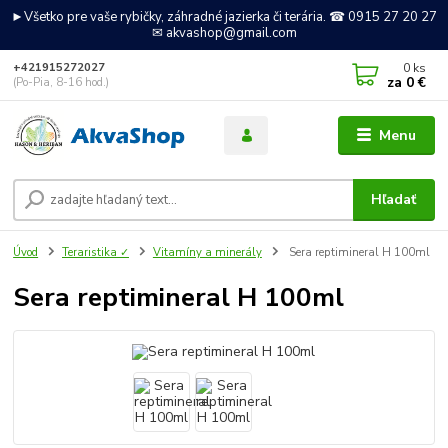
►Všetko pre vaše rybičky, záhradné jazierka či terária. ☎ 0915 27 20 27
✉ akvashop@gmail.com
0
ks
+421915272027
za
0 €
(Po-Pia, 8-16 hod.)
Menu
Hľadať
Úvod
Teraristika ✓
Vitamíny a minerály
Sera reptimineral H 100ml
Sera reptimineral H 100ml