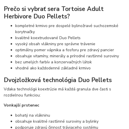
Prečo si vybrať sera Tortoise Adult
Herbivore Duo Pellets?
kompletné krmivo pre dospelé bylinožravé suchozemské
korytnačky
kvalitné koextrudované Duo Pellets
vysoký obsah vlákniny pre správne trávenie
optimálny pomer vápnika a fosforu pre zdravý pancier
obsahuje vitamíny, minerály a prírodné rastlinné suroviny
bez umelých farbív a konzervačných látok
vhodné ako každodenné základné krmivo
Dvojzložková technológia Duo Pellets
Vďaka technológii koextrúzie má každá granula dve časti s
rozdielnou funkciou:
Vonkajší prstenec
bohatý na vlákninu
obsahuje kvalitné rastlinné suroviny a bylinky
podporuje zdravú činnosť tráviaceho systému