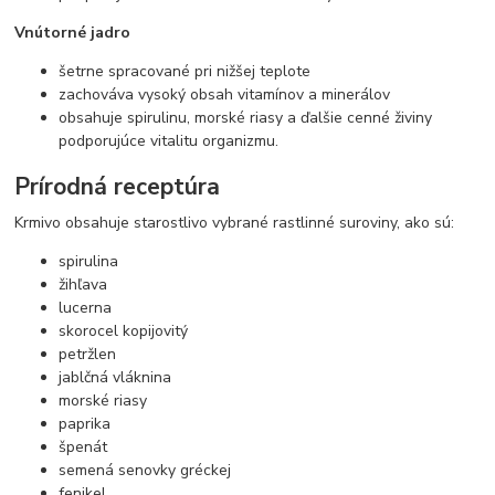
Vnútorné jadro
šetrne spracované pri nižšej teplote
zachováva vysoký obsah vitamínov a minerálov
obsahuje spirulinu, morské riasy a ďalšie cenné živiny
podporujúce vitalitu organizmu.
Prírodná receptúra
Krmivo obsahuje starostlivo vybrané rastlinné suroviny, ako sú:
spirulina
žihľava
lucerna
skorocel kopijovitý
petržlen
jablčná vláknina
morské riasy
paprika
špenát
semená senovky gréckej
fenikel