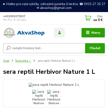
►Všetko pre vaše rybičky, záhradné jazierka či terária. ☎ 0915 27 20 27
✉ akvashop@gmail.com
0
ks
+421915272027
za
0 €
(Po-Pia, 8-16 hod.)
Menu
Hľadať
Úvod
Teraristika ✓
sera reptil Herbivor Nature 1 L
sera reptil Herbivor Nature 1 L