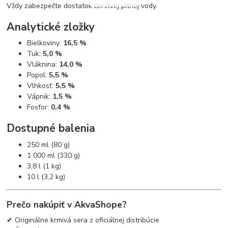
Vždy zabezpečte dostatok čerstvej pitnej vody.
Analytické zložky
Bielkoviny:
16,5 %
Tuk:
5,0 %
Vláknina:
14,0 %
Popol:
5,5 %
Vlhkosť:
5,5 %
Vápnik:
1,5 %
Fosfor:
0,4 %
Dostupné balenia
250 ml (80 g)
1 000 ml (330 g)
3,8 l (1 kg)
10 l (3,2 kg)
Prečo nakúpiť v AkvaShope?
✔ Originálne krmivá sera z oficiálnej distribúcie