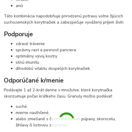
aníz
Táto kombinácia napodobňuje prirodzenú potravu voľne žijúcich
suchozemských korytnačiek a zabezpečuje vyvážený príjem živín.
Podporuje
zdravé trávenie
správny rast a pevnosť panciera
optimálny vývoj kostry
silnú imunitu
dlhodobú vitalitu dospelých korytnačiek.
Odporúčané kŕmenie
Podávajte 1 až 2-krát denne v množstve, ktoré korytnačka
skonzumuje počas krátkeho času. Granuly možno podávať:
suché,
mierne navlhčené,
alebo zmiešané s čerstvými listami púpavy, skorocelu,
žihľavy či listovou zeleninou.