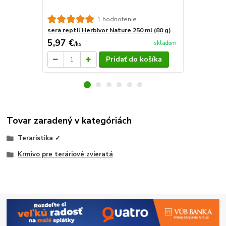
sera reptil 
1 hodnotenie
sera reptil Herbivor Nature 250 ml (80 g)
5,97 €
117,42 
skladom
/
ks
Pridať do košíka
Tovar zaradený v kategóriách
Teraristika ✓
Krmivo pre teráriové zvieratá