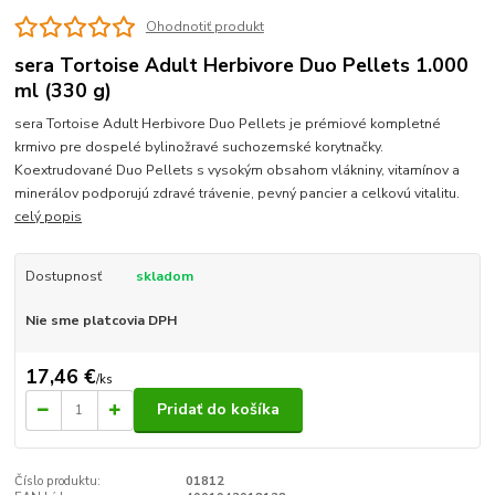
Ohodnotiť produkt
sera Tortoise Adult Herbivore Duo Pellets 1.000
ml (330 g)
sera Tortoise Adult Herbivore Duo Pellets je prémiové kompletné
krmivo pre dospelé bylinožravé suchozemské korytnačky.
Koextrudované Duo Pellets s vysokým obsahom vlákniny, vitamínov a
minerálov podporujú zdravé trávenie, pevný pancier a celkovú vitalitu.
celý popis
Dostupnosť
skladom
Nie sme platcovia DPH
17,46 €
/
ks
Pridať do košíka
Číslo produktu:
01812