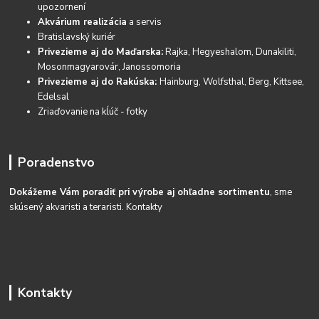
upozornení
Akvárium realizácia
a servis
Bratislavský kuriér
Privezieme aj do Maďarska:
Rajka, Hegyeshalom, Dunakiliti,
Mosonmagyarovár, Janossomoria
Privezieme aj do Rakúska:
Hainburg, Wolfsthal, Berg, Kittsee,
Edelsal
Zriaďovanie na kĺúč - fotky
Poradenstvo
Dokážeme Vám poradiť pri výrobe aj ohľadne sortimentu
, sme
skúsený akvaristi a teraristi.
Kontakty
Kontakty