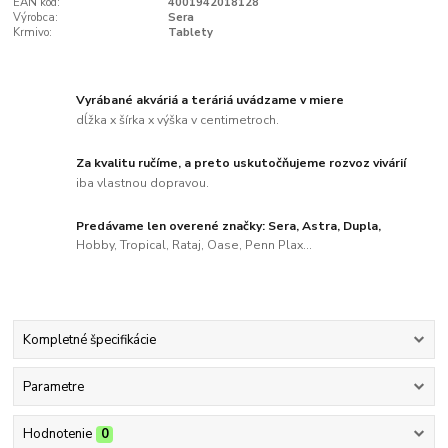
EAN kód:
4001942018128
Výrobca:
Sera
Krmivo:
Tablety
Vyrábané akváriá a teráriá uvádzame v miere
dĺžka x šírka x výška v centimetroch.
Za kvalitu ručíme, a preto uskutočňujeme rozvoz vivárií
iba vlastnou dopravou.
Predávame len overené značky: Sera, Astra, Dupla,
Hobby, Tropical, Rataj, Oase, Penn Plax...
Kompletné špecifikácie
Parametre
Hodnotenie
0