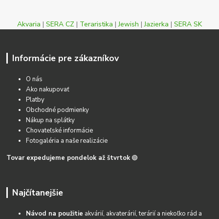
Akvaria
|
SERA CZ
|
Teraristika
|
Jewish
|
Jazierka
|
SERA SK
Informácie pre zákazníkov
O nás
Ako nakupovať
Platby
Obchodné podmienky
Nákup na splátky
Chovateľské informácie
Fotogaléria a naše realizácie
Tovar expedujeme pondelok až štvrtok
🟢
Najčítanejšie
Návod na použitie
akvárií, akvaterárií, terárií a niekoľko rád a