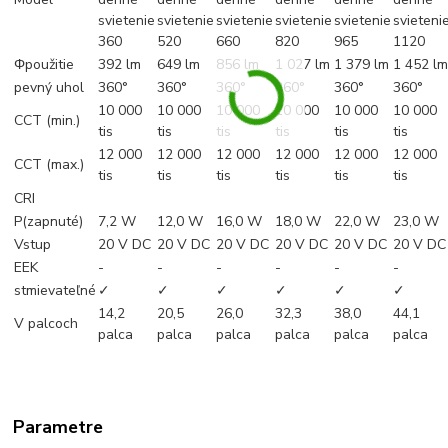
svietenie
svietenie
svietenie
svietenie
svietenie
svieteni
360
520
660
820
965
1120
Φpoužitie
392 lm
649 lm
856 lm
1 027 lm
1 379 lm
1 452 l
pevný uhol
360°
360°
360°
360°
360°
360°
10 000
10 000
10 000
10 000
10 000
10 000
CCT (min.)
tis
tis
tis
tis
tis
tis
12 000
12 000
12 000
12 000
12 000
12 000
CCT (max.)
tis
tis
tis
tis
tis
tis
CRI
P(zapnuté)
7,2 W
12,0 W
16,0 W
18,0 W
22,0 W
23,0 W
Vstup
20 V DC
20 V DC
20 V DC
20 V DC
20 V DC
20 V DC
EEK
-
-
-
-
-
-
stmievateľné
✓
✓
✓
✓
✓
✓
14,2
20,5
26,0
32,3
38,0
44,1
V palcoch
palca
palca
palca
palca
palca
palca
Parametre