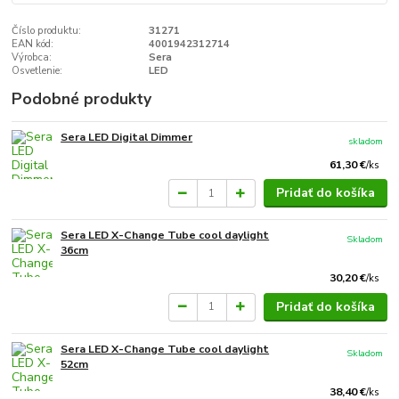
Číslo produktu:
31271
EAN kód:
4001942312714
Výrobca:
Sera
Osvetlenie:
LED
Podobné produkty
Sera LED Digital Dimmer
skladom
61,30 €
/
ks
Pridať do košíka
Sera LED X-Change Tube cool daylight
Skladom
36cm
30,20 €
/
ks
Pridať do košíka
Sera LED X-Change Tube cool daylight
Skladom
52cm
38,40 €
/
ks