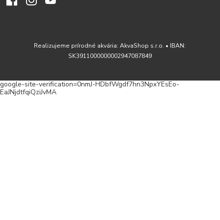
Realizujeme prírodné akvária: AkvaShop s.r.o. • IBAN:
SK3911000000002947087849
google-site-verification=0nmJ-HDbfWgdf7hn3NpxYEsEo-
EaJNjdtfqiQziJvMA