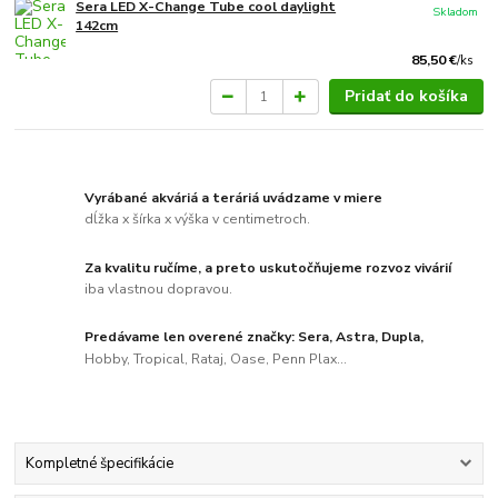
Sera LED X-Change Tube cool daylight
Skladom
142cm
85,50 €
/
ks
Pridať do košíka
Vyrábané akváriá a teráriá uvádzame v miere
dĺžka x šírka x výška v centimetroch.
Za kvalitu ručíme, a preto uskutočňujeme rozvoz vivárií
iba vlastnou dopravou.
Predávame len overené značky: Sera, Astra, Dupla,
Hobby, Tropical, Rataj, Oase, Penn Plax...
Kompletné špecifikácie