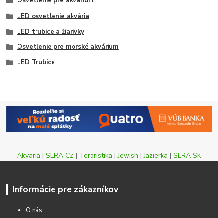
Osvetlenie pre akvárium
LED osvetlenie akvária
LED trubice a žiarivky
Osvetlenie pre morské akvárium
LED Trubice
Akvaria
|
SERA CZ
|
Teraristika
|
Jewish
|
Jazierka
|
SERA SK
Informácie pre zákazníkov
O nás