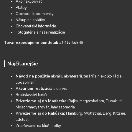
Ako nakupovať
Platby
Obchodné podmienky
Nákup na splátky
Chovateľské informácie
Fotogaléria a naše realizácie
Tovar expedujeme pondelok až štvrtok
🟢
Najčítanejšie
Návod na použitie
akvárií, akvaterárií, terárií a niekoľko rád a
upozornení
Akvárium realizácia
a servis
Bratislavský kuriér
Privezieme aj do Maďarska:
Rajka, Hegyeshalom, Dunakiliti,
Mosonmagyarovár, Janossomoria
Privezieme aj do Rakúska:
Hainburg, Wolfsthal, Berg, Kittsee,
Edelsal
Zriaďovanie na kĺúč - fotky