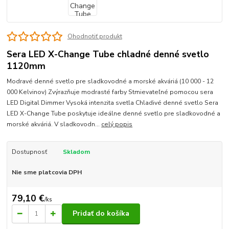
Ohodnotiť produkt
Sera LED X-Change Tube chladné denné svetlo
1120mm
Modravé denné svetlo pre sladkovodné a morské akváriá (10 000 - 12
000 Kelvinov) Zvýrazňuje modrasté farby Stmievateľné pomocou sera
LED Digital Dimmer Vysoká intenzita svetla Chladivé denné svetlo Sera
LED X-Change Tube poskytuje ideálne denné svetlo pre sladkovodné a
morské akváriá. V sladkovodn...
celý popis
Dostupnosť
Skladom
Nie sme platcovia DPH
79,10 €
/
ks
Pridať do košíka