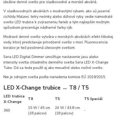
ideálne denné svetlo pre sladkovodné a morské akváriá.
V sladkovodných akváriách s modrastými rybami, ako sú jazerné
cichlidy Malawi, tetry neónky alebo dúhové ryby, vedie namodralé
svetlo LED trubice k zvýrazneniu farieb a tým najlepším možným
spôsobom prezentuje nádherné farby rýb.
Modravé denné svetlo vytvára v morských akváriách efekt hlbokej
vody, ktorý predstavuje prirodzené svetlo v mori. Fluorescencia
koralov je tiež posilnená útesovým svetlom.
Sera LED Digital Dimmer umožňuje nastavenie jasu alebo
intenzity svetla chladného denného svetla Sera LED X-Change
Tube. Dá sa teda použiť aj ako mesačné alebo nočné svetlo.
Nie je zdrojom svetla podľa nariadenia komisie EÚ 2019/2015.
LED X-Change trubice ↔ T8 / T5
LED trubica
T8
T5
T5 špeciál
X-Change
15 W / 45 cm
24 W / 43,8 cm
360
-
(18 palcov)
(18 palcov)