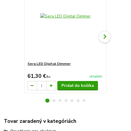
Sera LED Digital Dimmer
Sera LED X-
36cm
61,30 €
30,20 €
skladom
/
ks
/
k
Pridať do košíka
Tovar zaradený v kategóriách