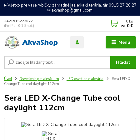
►Všetko pre vaše rybičky, záhradné jazierka či terária. ☎ 0915 27 20 27
✉ akvashop@gmail.com
0
ks
+421915272027
za
0 €
(Po-Pia, 8-16 hod.)
Menu
Hľadať
Úvod
Osvetlenie pre akvárium
LED osvetlenie akvária
Sera LED X-
Change Tube cool daylight 112cm
Sera LED X-Change Tube cool
daylight 112cm