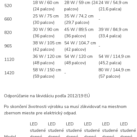
18 W / 60 cm
28 W / 59 cm (24
24 W / 54,9 cm
520
(24 palcov)
palcov)
(21,6 palca)
25 W / 75 cm
35 W / 74,2 cm
660
-
(30 palcov)
(29,7 palcov)
30 W / 90 cm
45 W / 89,5 cm
39 W / 84,9 cm
820
(36 palcov)
(36 palcov)
(33,4 palca)
38 W / 105 cm
54 W / 104,7 cm
965
-
(42 palcov)
(42 palcov)
36 W / 120 cm
54 W / 120 cm
54 W / 114,9 cm
1120
(48 palcov)
(48 palcov)
(45,2 palca)
58 W / 150 cm
80 W / 144,9 cm
1420
-
(59 palcov)
(57 palcov)
Odporúčanie na likvidáciu podľa 2012/19 EÚ
Po skončení životnosti výrobku sa musí zlikvidovať na miestnom
zbernom mieste pre elektrický odpad.
LED
LED
LED
LED
LED
LED
studené
studené
studené
studené
studené
studené
Model
denné
denné
denné
denné
denné
denné