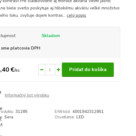
ý kontrast Pre sladkovodné aj morské akvária Veľmi jasné,
lne biele svetlo poskytuje aj hlbokému akváriu veľké množstvo
ného toku, zvyšuje dojem kontras...
celý popis
tupnosť
Skladom
 sme platcovia DPH
,40 €
Pridať do košíka
/
ks
Informačný list výrobku
roduktu:
31285
EAN kód:
4001942312851
a:
Sera
Osvetlenie:
LED