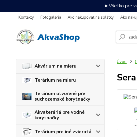
►Všetko pre va
Kontakty
Fotogaléria
Ako nakupovať na splátky
Ako naku
Úvod
O
Akvárium na mieru
Sera
Terárium na mieru
Terárium otvorené pre
suchozemské korytnačky
Akvateráriá pre vodné
korytnačky
Terárium pre iné zvieratá