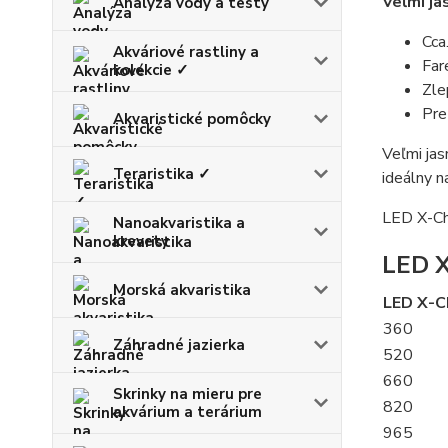
Veľmi ja
Analýza vody a testy
Cca
Akváriové rastliny a
Far
kolekcie ✓
Zle
Pre
Akvaristické pomôcky
Veľmi jas
Teraristika ✓
ideálny n
LED X-Ch
Nanoakvaristika a
krevety
LED X
Morská akvaristika
LED X-C
360
Záhradné jazierka
520
660
Skrinky na mieru pre
820
akvárium a terárium
965