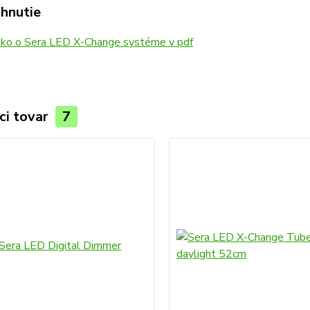
ahnutie
ko o Sera LED X-Change systéme v pdf
ci tovar
7