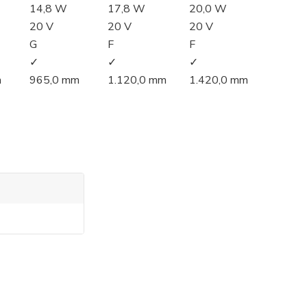
14,8 W
17,8 W
20,0 W
20 V
20 V
20 V
G
F
F
✓
✓
✓
m
965,0 mm
1.120,0 mm
1.420,0 mm