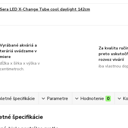
Sera LED X-Change Tube cool daylight 142cm
Vyrábané akváriá a
Za kvalitu ručí
teráriá uvádzame v
preto uskutoč
miere
rozvoz vivárií
dĺžka x šírka x výška v
iba vlastnou do
centimetroch.
etné špecifikácie
Parametre
Hodnotenie
0
Ko
tné špecifikácie