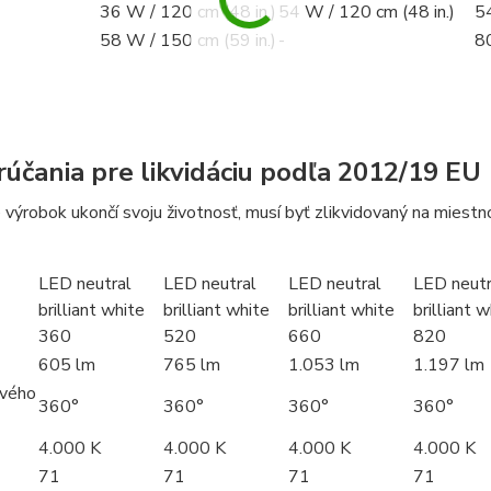
36 W / 120 cm (48 in.)
54 W / 120 cm (48 in.)
54
58 W / 150 cm (59 in.)
-
80
účania pre likvidáciu podľa 2012/19 EU
výrobok ukončí svoju životnosť, musí byť zlikvidovaný na mies
LED neutral
LED neutral
LED neutral
LED neutr
brilliant white
brilliant white
brilliant white
brilliant 
360
520
660
820
605 lm
765 lm
1.053 lm
1.197 lm
ového
360°
360°
360°
360°
4.000 K
4.000 K
4.000 K
4.000 K
71
71
71
71