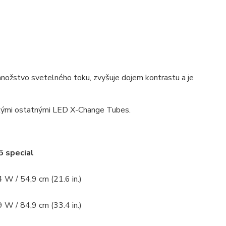
množstvo svetelného toku, zvyšuje dojem kontrastu a je
tkými ostatnými LED X-Change Tubes.
5 special
 W / 54,9 cm (21.6 in.)
 W / 84,9 cm (33.4 in.)