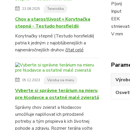
P(on)
23.08.2025
Teraristika
Input
EEK
Chov a starostlivosť » Korytnačka
stepná - Testudo horsfieldii
stmievat
V mm
Korytnačky stepné (Testudo horsfieldii)
patria k jedným z najobľúbenejších a
najnenáročnejších druhov
čítať celé
Param
Výrob
05.12.2023
Výroba na mieru
Vyberte si správne terárium na mieru
Osvet
pre hlodavce a ostatné malé zvieratá
Správny chov zvierat a hlodavcov
umožňuje naplňovať ich prirodzené
potreby a tým prispieva k ich životnej
pohode a zdraviu. Rozmer terária voľte