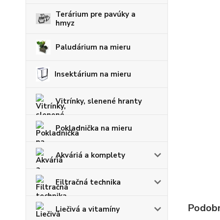
Terárium pre pavúky a
hmyz
Paludárium na mieru
Insektárium na mieru
Vitrínky, slenené hranty
Pokladnička na mieru
Akváriá a komplety
Filtračná technika
Podobn
Liečivá a vitamíny