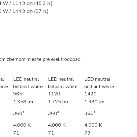
 W / 114,9 cm (45.2 in.)
 W / 144,9 cm (57 in.)
tnom zbernom mieste pre elektroodpad.
al
LED neutral
LED neutral
LED neutral
white
brilliant white
brilliant white
brilliant white
965
1120
1420
1.358 lm
1.725 lm
1.980 lm
360°
360°
360°
4.000 K
4.000 K
4.000 K
71
71
79