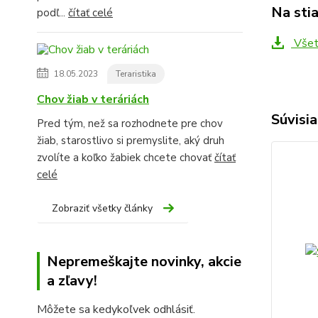
Na sti
podľ...
čítať celé
Všet
18.05.2023
Teraristika
Chov žiab v teráriách
Súvisia
Pred tým, než sa rozhodnete pre chov
žiab, starostlivo si premyslite, aký druh
zvolíte a koľko žabiek chcete chovať
čítať
celé
Zobraziť všetky články
Nepremeškajte novinky, akcie
a zľavy!
Môžete sa kedykoľvek odhlásiť.