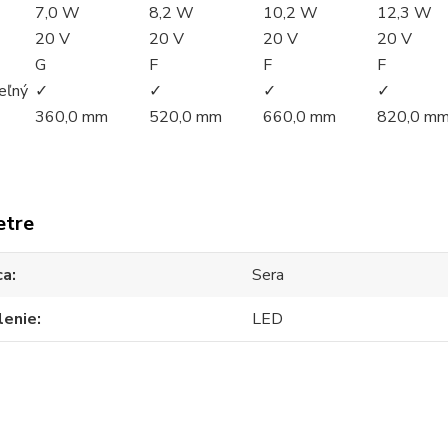
7,0 W
8,2 W
10,2 W
12,3 W
20 V
20 V
20 V
20 V
G
F
F
F
eľný
✓
✓
✓
✓
360,0 mm
520,0 mm
660,0 mm
820,0 m
etre
ca
Sera
lenie
LED