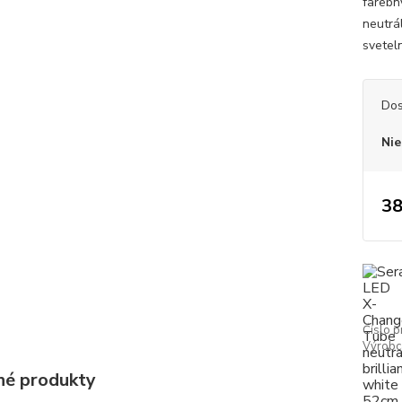
farebn
neutrá
svetel
Dos
Nie
38
Číslo p
Výrobc
é produkty