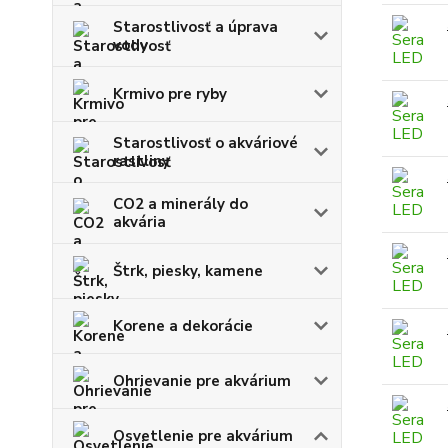
Starostlivosť a úprava
vody
Krmivo pre ryby
Starostlivosť o akváriové
rastliny
CO2 a minerály do
akvária
Štrk, piesky, kamene
Korene a dekorácie
Ohrievanie pre akvárium
Osvetlenie pre akvárium