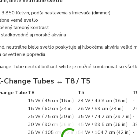
sné, biele neutrálne svetlo
. 3.850 Kelvin, podľa nastavenia stmievača (dimmer)
ebne verné svetlo
pšený farebný kontrast
 sladkovodné aj morské akvária
né, neutrálne biele svetlo poskytuje aj hlbokému akváriu veľké 
a osvetlenie popredia.
ange Tube neutral brilliant white je možné kombinovať so vše
-Change Tubes ↔ T8 / T5
hange Tube
T8
T5
T
15 W / 45 cm (18 in.)
24 W / 43.8 cm (18 in.)
-
18 W / 60 cm (24 in.
28 W / 59 cm (24 in.)
24
25 W / 75 cm (30 in.)
35 W / 74.2 cm (29.7 in.)
-
30 W / 90 cm (36 in.)
45 W / 89.5 cm (36 in.)
39
38 W / 105 cm (42 in.)
54 W / 104.7 cm (42 in.)
-