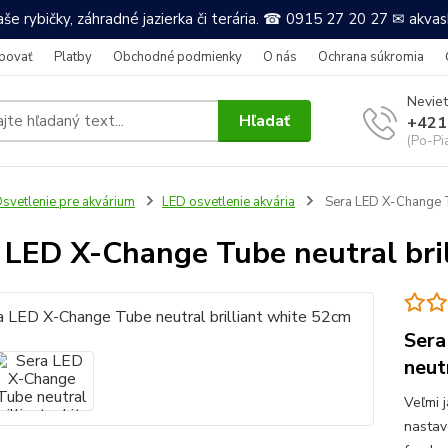
še rybičky, záhradné jazierka či terária. ☎ 0915 27 20 27 ✉ akv
povať
Platby
Obchodné podmienky
O nás
Ochrana súkromia
Neviet
Hľadať
+421
(Po-Pi
svetlenie pre akvárium
LED osvetlenie akvária
Sera LED X-Change Tu
 LED X-Change Tube neutral bri
Sera
neut
Veľmi j
nastav