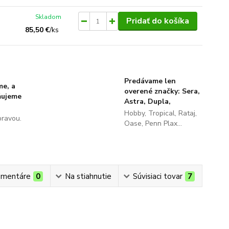
Skladom
Pridať do košíka
85,50 €
/
ks
Predávame len
me, a
overené značky: Sera,
ňujeme
Astra, Dupla,
Hobby, Tropical, Rataj,
pravou.
Oase, Penn Plax...
mentáre
0
Na stiahnutie
Súvisiaci tovar
7