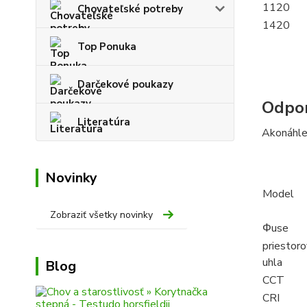
1120
Chovateľské potreby
1420
Top Ponuka
Darčekové poukazy
Odpor
Literatúra
Akonáhle 
Novinky
Model
Zobraziť všetky novinky
Φuse
priestor
uhla
Blog
CCT
CRI