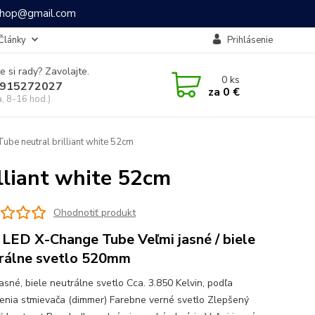
ashop@gmail.com
Články
Prihlásenie
e si rady? Zavolajte.
0
ks
915272027
za
0 €
a, 8-16 hod.)
be neutral brilliant white 52cm
lliant white 52cm
Ohodnotiť produkt
 LED X-Change Tube Veľmi jasné / biele
rálne svetlo 520mm
asné, biele neutrálne svetlo Cca. 3.850 Kelvin, podľa
enia stmievača (dimmer) Farebne verné svetlo Zlepšený