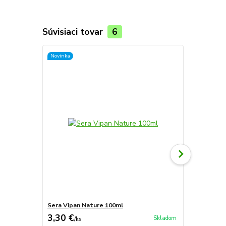
Súvisiaci tovar
6
Novinka
Sera Vipan Nature 100ml
Sera San Co
3,30 €
4,20 €
Skladom
/
ks
/
ks