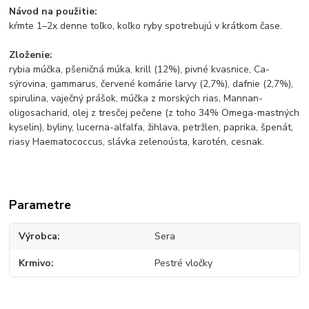
Návod na použitie:
kŕmte 1–2x denne toľko, koľko ryby spotrebujú v krátkom čase.
Zloženie:
rybia múčka, pšeničná múka, krill (12%), pivné kvasnice, Ca-
sýrovina, gammarus, červené komárie larvy (2,7%), dafnie (2,7%),
spirulina, vaječný prášok, múčka z morských rias, Mannan-
oligosacharid, olej z tresčej pečene (z toho 34% Omega-mastných
kyselin), byliny, lucerna-alfalfa, žihlava, petržlen, paprika, špenát,
riasy Haematococcus, slávka zelenoústa, karotén, cesnak.
Parametre
Výrobca
Sera
Krmivo
Pestré vločky