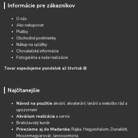
Informácie pre zákazníkov
O nás
Ako nakupovať
Platby
Obchodné podmienky
Nákup na splátky
Chovateľské informácie
Fotogaléria a naše realizácie
Tovar expedujeme pondelok až štvrtok
🟢
Najčítanejšie
Návod na použitie
akvárií, akvaterárií, terárií a niekoľko rád a
upozornení
Akvárium realizácia
a servis
Bratislavský kuriér
Privezieme aj do Maďarska:
Rajka, Hegyeshalom, Dunakiliti,
Mosonmagyarovár, Janossomoria