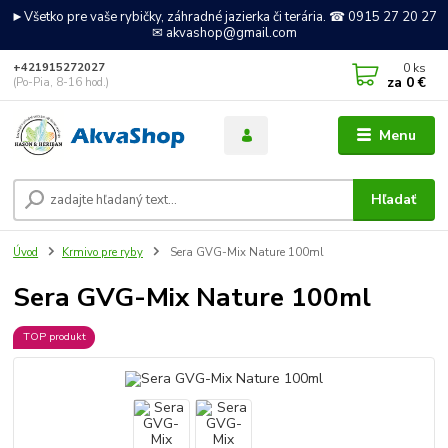
►Všetko pre vaše rybičky, záhradné jazierka či terária. ☎ 0915 27 20 27
✉ akvashop@gmail.com
0
ks
+421915272027
za
0 €
(Po-Pia, 8-16 hod.)
Menu
Hľadať
Úvod
Krmivo pre ryby
Sera GVG-Mix Nature 100ml
Sera GVG-Mix Nature 100ml
TOP produkt