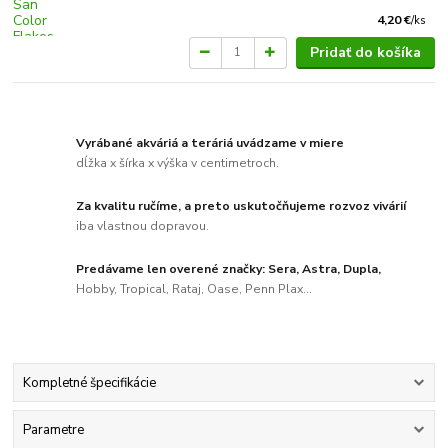
4,20 €
/
ks
Pridať do košíka
Vyrábané akváriá a teráriá uvádzame v miere
dĺžka x šírka x výška v centimetroch.
Za kvalitu ručíme, a preto uskutočňujeme rozvoz vivárií
iba vlastnou dopravou.
Predávame len overené značky: Sera, Astra, Dupla,
Hobby, Tropical, Rataj, Oase, Penn Plax...
Kompletné špecifikácie
Parametre