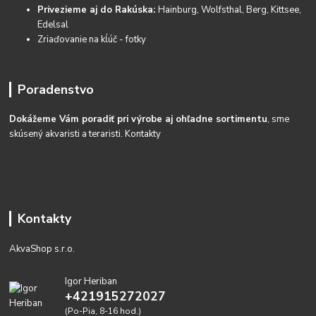
Privezieme aj do Rakúska:
Hainburg, Wolfsthal, Berg, Kittsee,
Edelsal
Zriaďovanie na kĺúč - fotky
Poradenstvo
Dokážeme Vám poradiť pri výrobe aj ohľadne sortimentu
, sme
skúsený akvaristi a teraristi.
Kontakty
Kontakty
AkvaShop s.r.o.
Igor Heriban
+421915272027
(Po-Pia, 8-16 hod.)