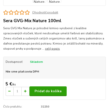
Ohodnotiť produkt
Sera GVG-Mix Nature 100ml
Sera GVG Mix Nature je prírodné krmivo vyrobené z kvalitne
spracovaných vločiek, ktoré neobsahuje umelé farbivá ani stabilizátory.
Zmes vločiek a sušených celých organizmov ako krill, larvy pakomárov a
dafnie predstavuje pestrú potravu. Krmivo je zvlášť bohaté na minerály,
stopové prvky a podporuje ...
celý popis
Dostupnosť
Skladom
Nie sme platcovia DPH
5 €
/
ks
Pridať do košíka
Číslo produktu:
32250