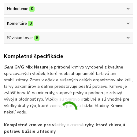
Hodnotenie
0
Komentáre
0
Súvisiaci tovar
6
Kompletné špecifikácie
Sera
GVG Mix Nature
je prírodné krmivo vyrobené z kvalitne
spracovaných vločiek, ktoré neobsahuje umelé farbivá ani
stabilizátory. Zmes vločiek a sušených celých organizmov ako krill,
larvy pakomárov a dafnie predstavuje pestrú potravu. Krmivo je
zvlášť bohaté na minerály, stopové prvky a podporuje zdravý
vývoj a plodnosť rýb. Vločky sú tvarovo stabilné a sú vhodné pre
všetky druhy rýb, ktoré zbierajú potravu blízko hladiny. Krmivo
nekalí vodu.
Kompletné krmivo pre všetky okrasné ryby, ktoré zbierajú
potravu bližšie u hladiny