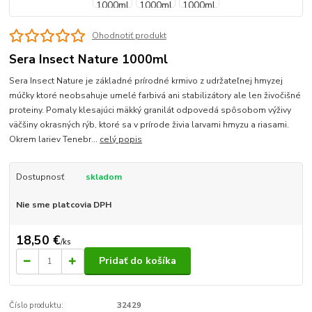
Ohodnotiť produkt
Sera Insect Nature 1000ml
Sera Insect Nature je základné prírodné krmivo z udržateľnej hmyzej
múčky ktoré neobsahuje umelé farbivá ani stabilizátory ale len živočišné
proteiny. Pomaly klesajúci mäkký granilát odpovedá spôsobom výživy
väčšiny okrasných rýb, ktoré sa v prírode živia larvami hmyzu a riasami.
Okrem lariev Tenebr...
celý popis
Dostupnosť
skladom
Nie sme platcovia DPH
18,50 €
/
ks
Pridať do košíka
Číslo produktu:
32429