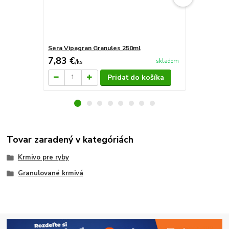
Sera Vipagran Granules 250ml
Sera Vipagr
7,83 €
3,86 €
skladom
/
ks
/
ks
Pridať do košíka
Tovar zaradený v kategóriách
Krmivo pre ryby
Granulované krmivá