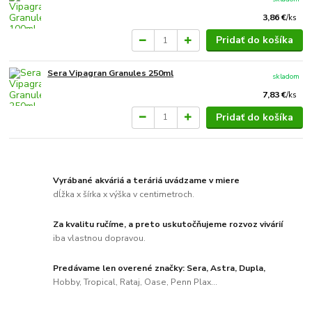
3,86 €
/
ks
Pridať do košíka
Sera Vipagran Granules 250ml
skladom
7,83 €
/
ks
Pridať do košíka
Vyrábané akváriá a teráriá uvádzame v miere
dĺžka x šírka x výška v centimetroch.
Za kvalitu ručíme, a preto uskutočňujeme rozvoz vivárií
iba vlastnou dopravou.
Predávame len overené značky: Sera, Astra, Dupla,
Hobby, Tropical, Rataj, Oase, Penn Plax...