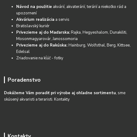
Návod na použitie
akvárií, akvaterárií, terárií a niekoľko rád a
upozornení
Akvárium realizácia
a servis
Bratislavský kuriér
Privezieme aj do Maďarska:
Rajka, Hegyeshalom, Dunakiliti,
Mosonmagyarovár, Janossomoria
Privezieme aj do Rakúska:
Hainburg, Wolfsthal, Berg, Kittsee,
Edelsal
Zriaďovanie na kĺúč - fotky
Poradenstvo
Dokážeme Vám poradiť pri výrobe aj ohľadne sortimentu
, sme
skúsený akvaristi a teraristi.
Kontakty
Kontakty