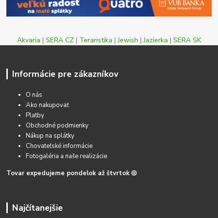
Akvaria
|
SERA CZ
|
Teraristika
|
Jewish
|
Jazierka
|
SERA SK
Informácie pre zákazníkov
O nás
Ako nakupovať
Platby
Obchodné podmienky
Nákup na splátky
Chovateľské informácie
Fotogaléria a naše realizácie
Tovar expedujeme pondelok až štvrtok
🟢
Najčítanejšie