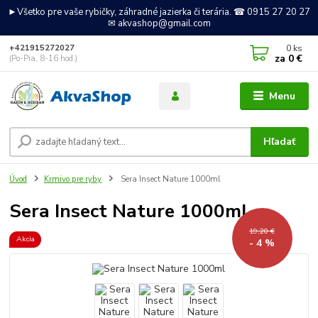
►Všetko pre vaše rybičky, záhradné jazierka či terária. ☎ 0915 27 20 27
✉ akvashop@gmail.com
0
ks
+421915272027
za
0 €
(Po-Pia, 8-16 hod.)
Menu
Hľadať
Úvod
Krmivo pre ryby
Sera Insect Nature 1000ml
Sera Insect Nature 1000ml
19,20 €
Akcia
- 4 %