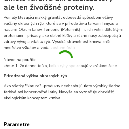
ale len živočišné proteiny.
Pomaly klesajúci mäkký granilát odpovedá spôsobom výživy
väčšiny okrasných rýb, ktoré sa v prírode živia larvami hmyzu a
riasami. Okrem lariev Tenebrio (Potemník) – s ich veľmi dôležitými
proteinami – prísady, ako obilné klíčky a rôzne riasy zabezpečujú
zdravý vývoj a vitalitu rýb. Vysoká strávieľnosť krmiva zníži
množstvo výkalov a voda zostane čistá.
Návod na použitie:
kŕmte 1–2x denne toľko, koľko ryby spotrebujú v krátkom čase.
Prirodzená výživa okrasných rýb
Ako všetky "Nature" -produkty neobsahujú tieto výrobky žiadne
farbivá ani konzervačné látky. Navyše sa vyznačuje obzvlášť
ekologickým konceptom krmiva.
Parametre