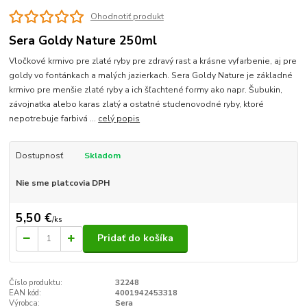
Ohodnotiť produkt
Sera Goldy Nature 250ml
Vločkové krmivo pre zlaté ryby pre zdravý rast a krásne vyfarbenie, aj pre
goldy vo fontánkach a malých jazierkach. Sera Goldy Nature je základné
krmivo pre menšie zlaté ryby a ich šľachtené formy ako napr. Šubukin,
závojnatka alebo karas zlatý a ostatné studenovodné ryby, ktoré
nepotrebuje farbivá ...
celý popis
Dostupnosť
Skladom
Nie sme platcovia DPH
5,50 €
/
ks
Pridať do košíka
Číslo produktu:
32248
EAN kód:
4001942453318
Výrobca:
Sera