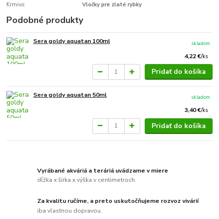
Krmivo:
Vločky pre zlaté rybky
Podobné produkty
Sera goldy aquatan 100ml
skladom
4,22 €
/
ks
Pridať do košíka
Sera goldy aquatan 50ml
skladom
3,40 €
/
ks
Pridať do košíka
Vyrábané akváriá a teráriá uvádzame v miere
dĺžka x šírka x výška v centimetroch.
Za kvalitu ručíme, a preto uskutočňujeme rozvoz vivárií
iba vlastnou dopravou.