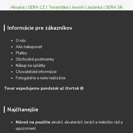
Akvaria
|
SERA CZ
|
Teraristika
|
Jewish
|
Jazierka
|
SERA SK
Informácie pre zákazníkov
O nás
Ako nakupovať
Platby
Obchodné podmienky
Nákup na splátky
Chovateľské informácie
Fotogaléria a naše realizácie
Tovar expedujeme pondelok až štvrtok
🟢
Najčítanejšie
Návod na použitie
akvárií, akvaterárií, terárií a niekoľko rád a
upozornení