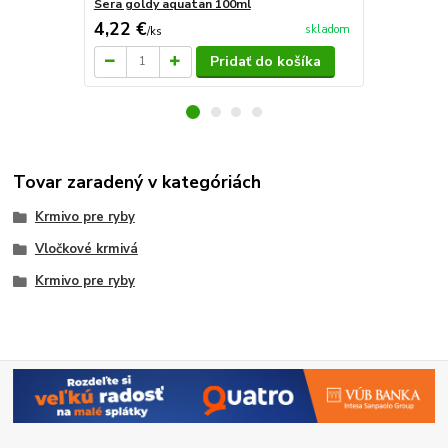
Sera goldy aquatan 100ml
Sera goldy 
4,22 €
3,40 €
skladom
/
ks
/
ks
Pridať do košíka
Tovar zaradený v kategóriách
Krmivo pre ryby
Vločkové krmivá
Krmivo pre ryby