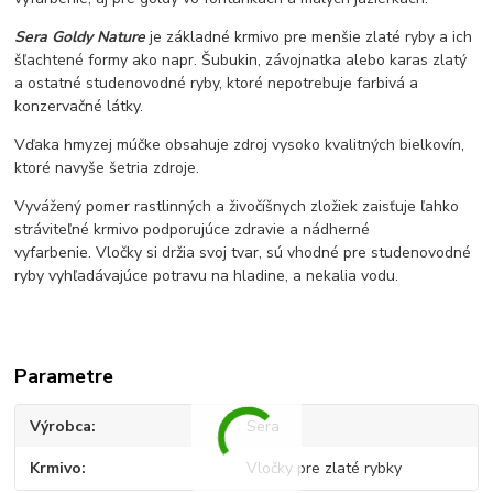
Sera Goldy Nature
je základné krmivo pre menšie zlaté ryby a ich
šľachtené formy ako napr. Šubukin, závojnatka alebo karas zlatý
a ostatné studenovodné ryby, ktoré nepotrebuje farbivá a
konzervačné látky.
Vďaka hmyzej múčke obsahuje zdroj vysoko kvalitných bielkovín,
ktoré navyše šetria zdroje.
Vyvážený pomer rastlinných a živočíšnych zložiek zaisťuje ľahko
stráviteľné krmivo podporujúce zdravie a nádherné
vyfarbenie. Vločky si držia svoj tvar, sú vhodné pre studenovodné
ryby vyhľadávajúce potravu na hladine, a nekalia vodu.
Parametre
Výrobca
Sera
Krmivo
Vločky pre zlaté rybky