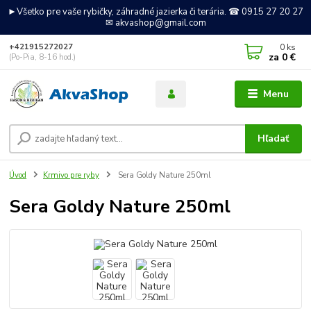
►Všetko pre vaše rybičky, záhradné jazierka či terária. ☎ 0915 27 20 27
✉ akvashop@gmail.com
0
ks
+421915272027
za
0 €
(Po-Pia, 8-16 hod.)
Menu
Hľadať
Úvod
Krmivo pre ryby
Sera Goldy Nature 250ml
Sera Goldy Nature 250ml