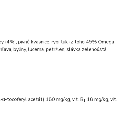
íčky (4%), pivné kvasnice, rybí tuk (z toho 49% Omega-
hľava, byliny, lucerna, petržlen, slávka zelenoústá,
L-α-tocoferyl acetát) 180 mg/kg, vit. B
18 mg/kg, vit.
1