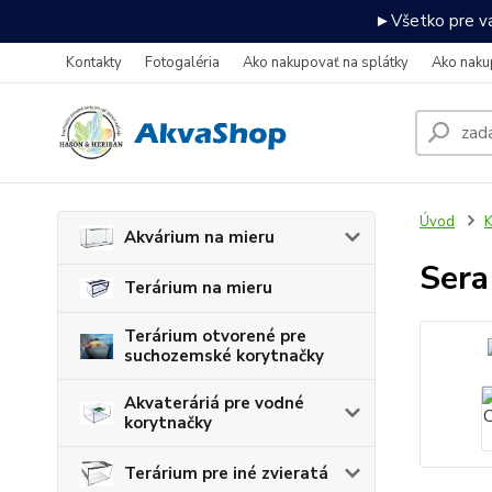
►Všetko pre va
Kontakty
Fotogaléria
Ako nakupovať na splátky
Ako naku
Úvod
K
Akvárium na mieru
Sera
Terárium na mieru
Terárium otvorené pre
suchozemské korytnačky
Akvateráriá pre vodné
korytnačky
Terárium pre iné zvieratá