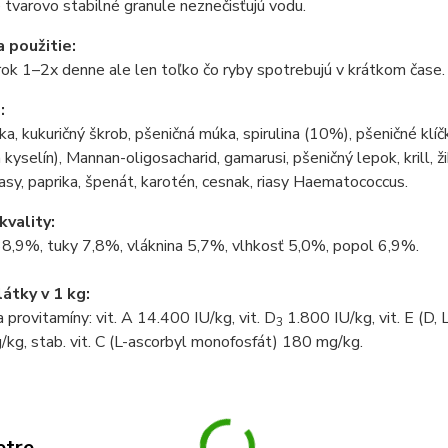
 tvarovo stabilné granule neznečisťujú vodu.
 použitie:
 rok 1–2x denne ale len toľko čo ryby spotrebujú v krátkom čase.
:
ka, kukuričný škrob, pšeničná múka, spirulina (10%), pšeničné kl
kyselín), Mannan-oligosacharid, gamarusi, pšeničný lepok, krill, ži
asy, paprika, špenát, karotén, cesnak, riasy Haematococcus.
kvality:
38,9%, tuky 7,8%, vláknina 5,7%, vlhkosť 5,0%, popol 6,9%.
látky v 1 kg:
a provitamíny: vit. A 14.400 IU/kg, vit. D
1.800 IU/kg, vit. E (D, 
3
kg, stab. vit. C (L-ascorbyl monofosfát) 180 mg/kg.
etre