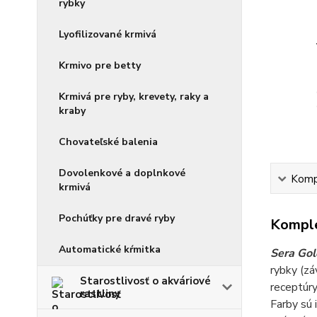
rybky
Lyofilizované krmivá
Krmivo pre betty
Krmivá pre ryby, krevety, raky a
kraby
Chovateľské balenia
Dovolenkové a doplnkové
Kompl
krmivá
Pochúťky pre dravé ryby
Komple
Automatické kŕmitka
Sera Gol
rybky (zá
Starostlivosť o akváriové
receptúry
rastliny
Farby sú 