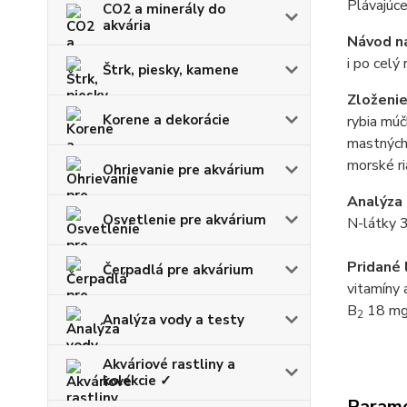
Plávajúce
CO2 a minerály do
akvária
Návod na
i po celý
Štrk, piesky, kamene
Zloženie
Korene a dekorácie
rybia múč
mastných 
morské ri
Ohrievanie pre akvárium
Analýza 
Osvetlenie pre akvárium
N-látky 
Pridané 
Čerpadlá pre akvárium
vitamíny 
B
18 mg/
2
Analýza vody a testy
Akváriové rastliny a
kolekcie ✓
Param