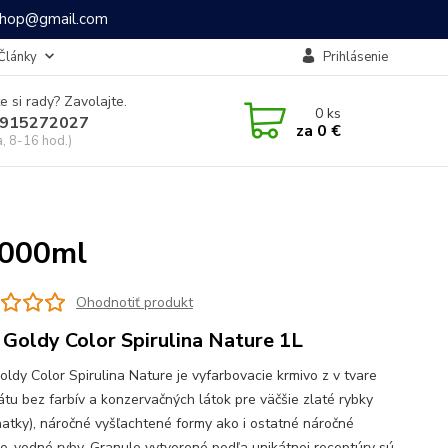
ashop@gmail.com
Články
Prihlásenie
e si rady? Zavolajte.
0
ks
915272027
za
0 €
a, 8-16 hod.)
.000ml
Ohodnotiť produkt
 Goldy Color Spirulina Nature 1L
oldy Color Spirulina Nature je vyfarbovacie krmivo z v tvare
átu bez farbív a konzervačných látok pre väčšie zlaté rybky
natky), náročné vyšľachtené formy ako i ostatné náročné
o-vodné ryby. Granule vytvorené podľa unikátnej receptúry sú