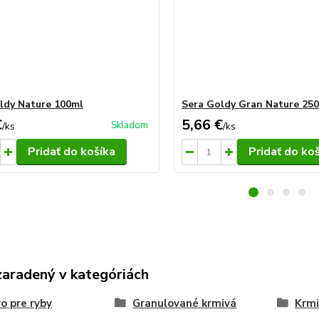
ldy Nature 100ml
Sera Goldy Gran Nature 25
€
5,66 €
Skladom
/
ks
/
ks
Pridať do košíka
Pridať do ko
zaradený v kategóriách
o pre ryby
Granulované krmivá
Krmi