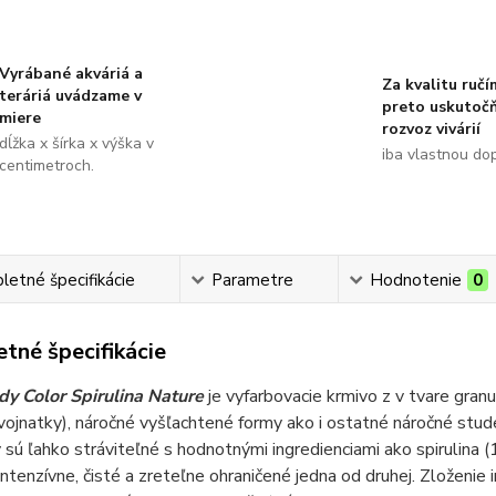
Vyrábané akváriá a
Za kvalitu ručí
teráriá uvádzame v
preto uskutoč
miere
rozvoz vivárií
dĺžka x šírka x výška v
iba vlastnou do
centimetroch.
etné špecifikácie
Parametre
Hodnotenie
0
tné špecifikácie
dy Color Spirulina Nature
je vyfarbovacie krmivo z v tvare gran
vojnatky), náročné vyšľachtené formy ako i ostatné náročné stu
 sú ľahko stráviteľné s hodnotnými ingredienciami ako spirulina 
intenzívne, čisté a zreteľne ohraničené jedna od druhej. Zloženie 