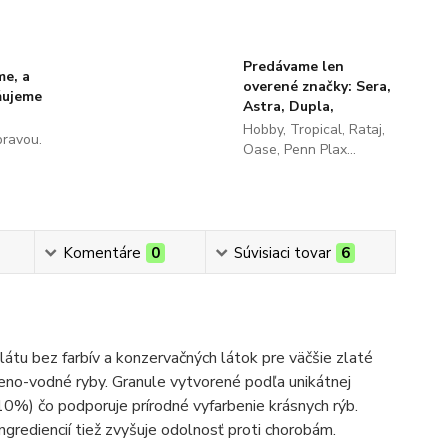
Predávame len
me, a
overené značky: Sera,
ňujeme
Astra, Dupla,
Hobby, Tropical, Rataj,
pravou.
Oase, Penn Plax...
Komentáre
0
Súvisiaci tovar
6
ulátu bez farbív a konzervačných látok pre väčšie zlaté
deno-vodné ryby. Granule vytvorené podľa unikátnej
(10%) čo podporuje prírodné vyfarbenie krásnych rýb.
ingrediencií tiež zvyšuje odolnosť proti chorobám.