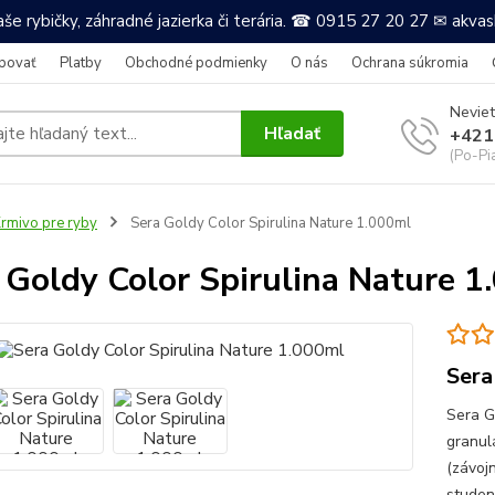
še rybičky, záhradné jazierka či terária. ☎ 0915 27 20 27 ✉ akv
povať
Platby
Obchodné podmienky
O nás
Ochrana súkromia
Neviet
Hľadať
+421
(Po-Pi
rmivo pre ryby
Sera Goldy Color Spirulina Nature 1.000ml
 Goldy Color Spirulina Nature 1
Sera
Sera G
granul
(závoj
studen