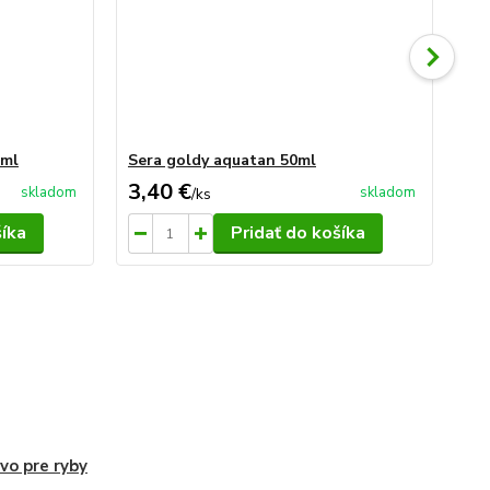
0ml
Sera goldy aquatan 50ml
Se
3,40 €
4,
skladom
skladom
/
ks
šíka
Pridať do košíka
vo pre ryby