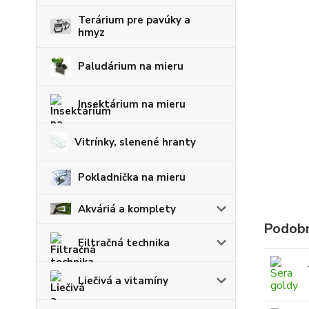
Terárium pre pavúky a
hmyz
Paludárium na mieru
Insektárium na mieru
Vitrínky, slenené hranty
Pokladnička na mieru
Akváriá a komplety
Podobn
Filtračná technika
Liečivá a vitamíny