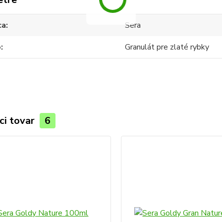
ca
Sera
o
Granulát pre zlaté rybky
ci tovar
6