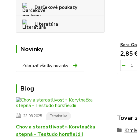
Darčekové poukazy
Literatúra
Sera Go
Novinky
2,85 
Zobraziť všetky novinky
Blog
23.08.2025
Teraristika
Tovar 
Chov a starostlivosť » Korytnačka
Krmiv
stepná - Testudo horsfieldii