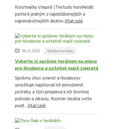
Korytnačky stepné (Testudo horsfieldii)
patria k jedným z najobľúbenejších a
najnenáročnejších druhov
čítať celé
05.12.2023
Výroba na mieru
Vyberte si správne terárium na mieru
pre hlodavce a ostatné malé zvieratá
Správny chov zvierat a hlodavcov
umožňuje naplňovať ich prirodzené
potreby a tým prispieva k ich životnej
pohode a zdraviu. Rozmer terária voľte
podľ...
čítať celé