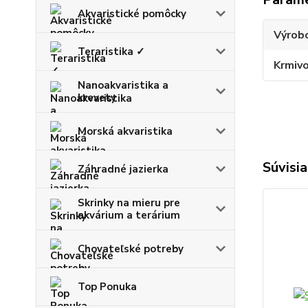
Akvaristické pomôcky
Výrob
Teraristika ✓
Krmiv
Nanoakvaristika a
krevety
Morská akvaristika
Súvisia
Záhradné jazierka
Skrinky na mieru pre
akvárium a terárium
Chovateľské potreby
Top Ponuka