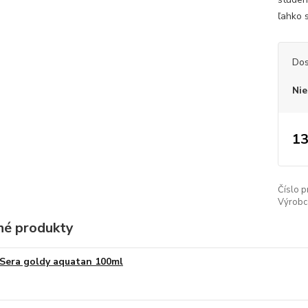
ľahko s
Dos
Nie
13
Číslo p
Výrobc
é produkty
Sera goldy aquatan 100ml