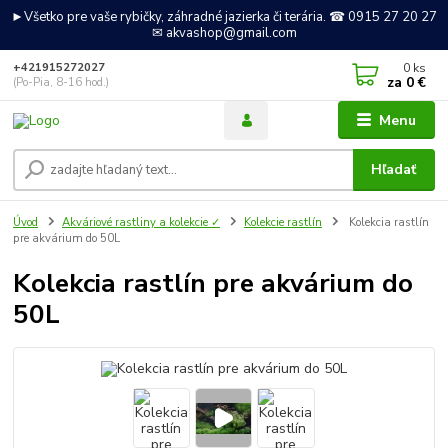
►Všetko pre vaše rybičky, záhradné jazierka či terária. ☎ 0915 27 20 27
✉ akvashop@gmail.com
0
ks
+421915272027
za
0 €
(Po-Pia, 8-16 hod.)
Menu
Hľadať
Úvod
Akváriové rastliny a kolekcie ✓
Kolekcie rastlín
Kolekcia rastlín
pre akvárium do 50L
Kolekcia rastlín pre akvárium do
50L