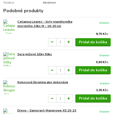
Výrobca:
Akvárium
Podobné produkty
Catappa Leaves - listy mandlovníka
Skladom
morského 10ks M ↕ 16-20 cm
8,75 €
/
ks
Pridať do košíka
Sera jelšové šišky 50ks
Skladom
5,60 €
/
ks
Pridať do košíka
Kokosová škrupina ako dekorácia
skladom
3,35 €
/
ks
Pridať do košíka
Drevo - Samorast Mangrowe XS 15-23
Skladom