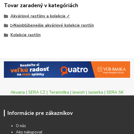
Tovar zaradený v kategóriách
Akváriové rastliny a kolekcie ✓
▷Najobľúbenejšie akváriové kolekcie rastlín
Kolekcie rastlín
Akvaria
|
SERA CZ
|
Teraristika
|
Jewish
|
Jazierka
|
SERA SK
Informácie pre zákazníkov
O nás
Ako nakupovať