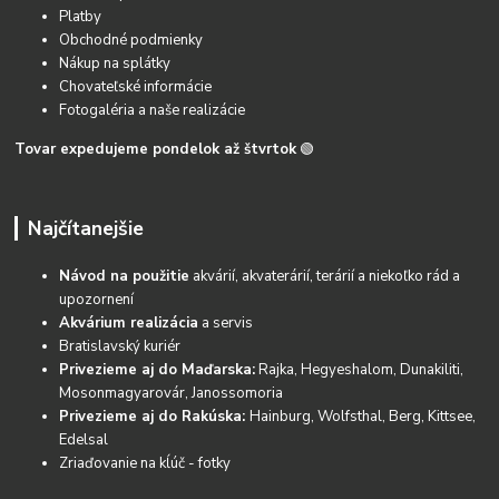
Platby
Obchodné podmienky
Nákup na splátky
Chovateľské informácie
Fotogaléria a naše realizácie
Tovar expedujeme pondelok až štvrtok
🟢
Najčítanejšie
Návod na použitie
akvárií, akvaterárií, terárií a niekoľko rád a
upozornení
Akvárium realizácia
a servis
Bratislavský kuriér
Privezieme aj do Maďarska:
Rajka, Hegyeshalom, Dunakiliti,
Mosonmagyarovár, Janossomoria
Privezieme aj do Rakúska:
Hainburg, Wolfsthal, Berg, Kittsee,
Edelsal
Zriaďovanie na kĺúč - fotky