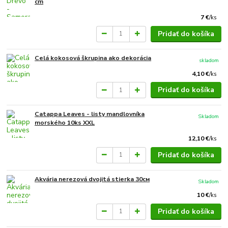
cm
7 €
/
ks
Pridať do košíka
Celá kokosová škrupina ako dekorácia
skladom
4,10 €
/
ks
Pridať do košíka
Catappa Leaves - listy mandlovníka
Skladom
morského 10ks XXL
12,10 €
/
ks
Pridať do košíka
Akvária nerezová dvojitá stierka 30см
Skladom
10 €
/
ks
Pridať do košíka