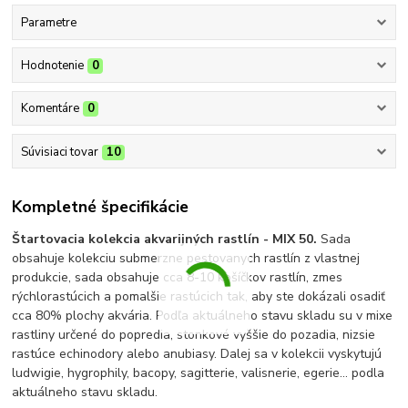
Parametre
Hodnotenie
0
Komentáre
0
Súvisiaci tovar
10
Kompletné špecifikácie
Štartovacia kolekcia akvarijných rastlín - MIX 50.
Sada
obsahuje kolekciu submerzne pestovanych rastlín z vlastnej
produkcie, sada obsahuje cca 8-10 košíčkov rastlín, zmes
rýchlorastúcich a pomalšie rastúcich tak, aby ste dokázali osadiť
cca 80% plochy akvária. Podľa aktuálneho stavu skladu su v mixe
rastliny určené do popredia, stonkové vyššie do pozadia, nizsie
rastúce echinodory alebo anubiasy. Dalej sa v kolekcii vyskytujú
ludwigie, hygrophily, bacopy, sagitterie, valisnerie, egerie... podla
aktuálneho stavu skladu.