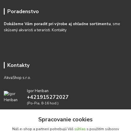
Poradenstvo
Dokážeme Vám poradiť pri výrobe aj ohľadne sortimentu
, sme
skúsený akvaristi a teraristi.
Kontakty
Kontakty
AkvaShop s.r.o.
Igor Heriban
+421915272027
(Po-Pia, 8-16 hod.)
akvashop@gmail.com
Spracovanie cookies
Náš e-shop a partneri potrebujú Váš
súhlas
s použitím súborov