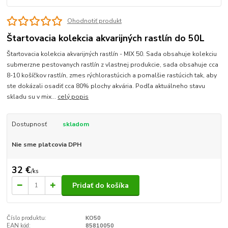
Ohodnotiť produkt
Štartovacia kolekcia akvarijných rastlín do 50L
Štartovacia kolekcia akvarijných rastlín - MIX 50. Sada obsahuje kolekciu
submerzne pestovanych rastlín z vlastnej produkcie, sada obsahuje cca
8-10 košíčkov rastlín, zmes rýchlorastúcich a pomalšie rastúcich tak, aby
ste dokázali osadiť cca 80% plochy akvária. Podľa aktuálneho stavu
skladu su v mix...
celý popis
Dostupnosť
skladom
Nie sme platcovia DPH
32 €
/
ks
Pridať do košíka
Číslo produktu:
KO50
EAN kód:
85810050