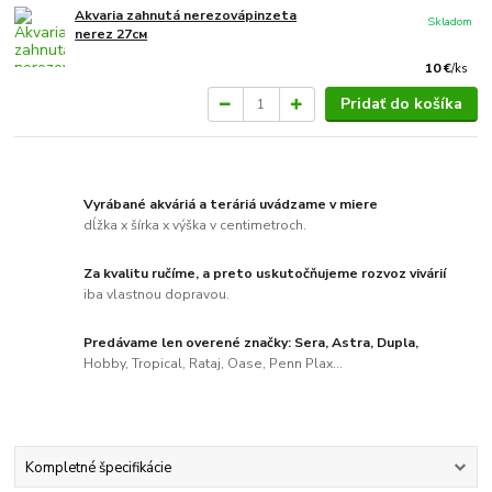
Akvaria zahnutá nerezovápinzeta
Skladom
nerez 27см
10 €
/
ks
Pridať do košíka
Vyrábané akváriá a teráriá uvádzame v miere
dĺžka x šírka x výška v centimetroch.
Za kvalitu ručíme, a preto uskutočňujeme rozvoz vivárií
iba vlastnou dopravou.
Predávame len overené značky: Sera, Astra, Dupla,
Hobby, Tropical, Rataj, Oase, Penn Plax...
Kompletné špecifikácie