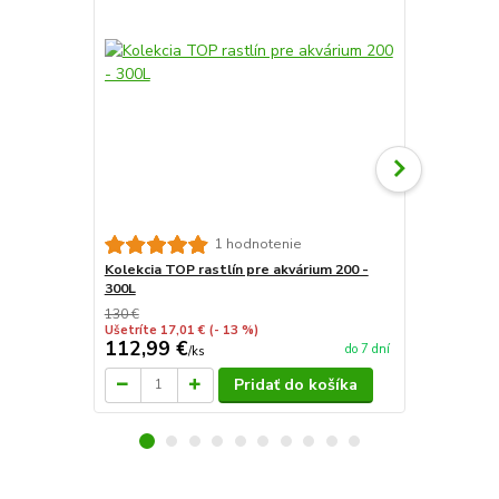
Kolekcia ras
1 hodnotenie
Kolekcia TOP rastlín pre akvárium 200 -
300L
130 €
Ušetríte 17,01 €
(- 13 %)
112,99 €
75 €
do 7 dní
/
ks
/
ks
Pridať do košíka