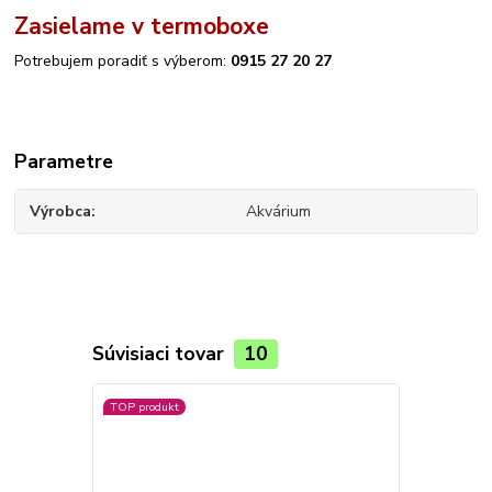
Zasielame v termoboxe
Potrebujem poradiť s výberom:
0915 27 20 27
Parametre
Výrobca
Akvárium
Súvisiaci tovar
10
TOP produkt
TOP produkt
Akcia