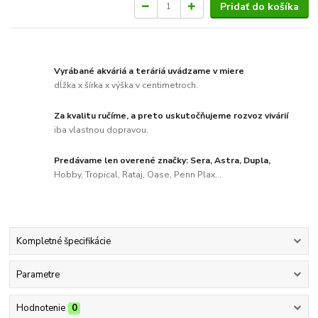
Pridať do košíka
Vyrábané akváriá a teráriá uvádzame v miere
dĺžka x šírka x výška v centimetroch.
Za kvalitu ručíme, a preto uskutočňujeme rozvoz vivárií
iba vlastnou dopravou.
Predávame len overené značky: Sera, Astra, Dupla,
Hobby, Tropical, Rataj, Oase, Penn Plax...
Kompletné špecifikácie
Parametre
Hodnotenie
0