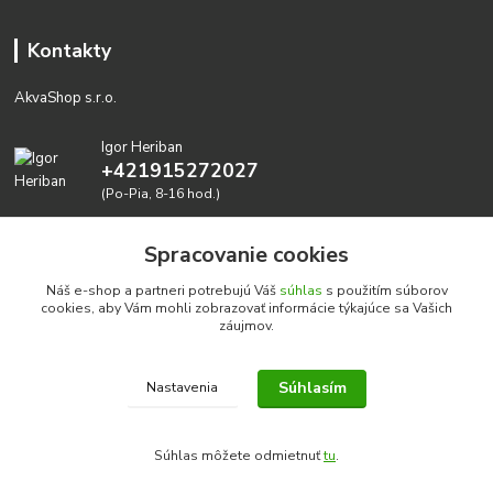
Kontakty
AkvaShop s.r.o.
Igor Heriban
+421915272027
(Po-Pia, 8-16 hod.)
akvashop@gmail.com
Spracovanie cookies
Náš e-shop a partneri potrebujú Váš
súhlas
s použitím súborov
cookies, aby Vám mohli zobrazovať informácie týkajúce sa Vašich
záujmov.
Súhlasím
Nastavenia
Realizujeme prírodné akvária: AkvaShop s.r.o. • IBAN:
SK3911000000002947087849
Súhlas môžete odmietnuť
tu
.
google-site-verification=0nmJ-HDbfWgdf7hn3NpxYEsEo-
EaJNjdtfqiQziJvMA