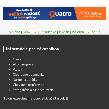
Akvaria
|
SERA CZ
|
Teraristika
|
Jewish
|
Jazierka
|
SERA SK
Informácie pre zákazníkov
O nás
Ako nakupovať
Platby
Obchodné podmienky
Nákup na splátky
Chovateľské informácie
Fotogaléria a naše realizácie
Tovar expedujeme pondelok až štvrtok
🟢