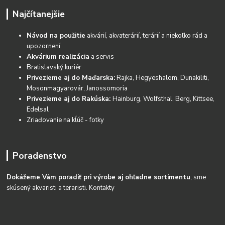
Najčítanejšie
Návod na použitie
akvárií, akvaterárií, terárií a niekoľko rád a
upozornení
Akvárium realizácia
a servis
Bratislavský kuriér
Privezieme aj do Maďarska:
Rajka, Hegyeshalom, Dunakiliti,
Mosonmagyarovár, Janossomoria
Privezieme aj do Rakúska:
Hainburg, Wolfsthal, Berg, Kittsee,
Edelsal
Zriaďovanie na kĺúč - fotky
Poradenstvo
Dokážeme Vám poradiť pri výrobe aj ohľadne sortimentu
, sme
skúsený akvaristi a teraristi.
Kontakty