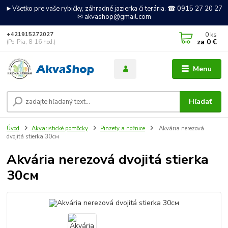
►Všetko pre vaše rybičky, záhradné jazierka či terária. ☎ 0915 27 20 27
✉ akvashop@gmail.com
0
ks
+421915272027
za
0 €
(Po-Pia, 8-16 hod.)
Menu
Hľadať
Úvod
Akvaristické pomôcky
Pinzety a nožnice
Akvária nerezová
dvojitá stierka 30см
Akvária nerezová dvojitá stierka
30см