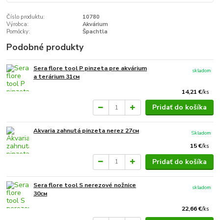
Číslo produktu:
10780
Výrobca:
Akvárium
Pomôcky:
Špachtla
Podobné produkty
Sera flore tool P pinzeta pre akvárium
skladom
a terárium 31см
14,21 €
/
ks
Pridať do košíka
Akvaria zahnutá pinzeta nerez 27см
Skladom
15 €
/
ks
Pridať do košíka
Sera flore tool S nerezové nožnice
skladom
30см
22,66 €
/
ks