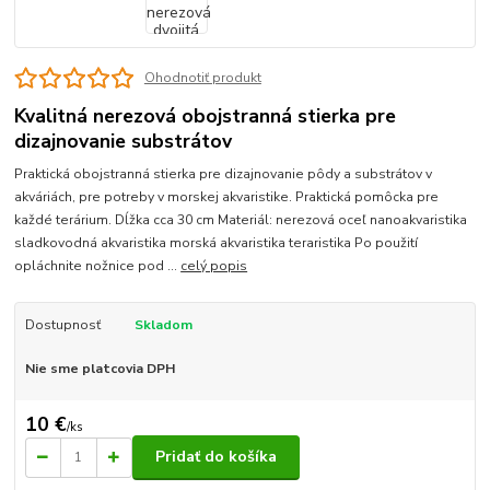
Ohodnotiť produkt
Kvalitná nerezová obojstranná stierka pre
dizajnovanie substrátov
Praktická obojstranná stierka pre dizajnovanie pôdy a substrátov v
akváriách, pre potreby v morskej akvaristike. Praktická pomôcka pre
každé terárium. Dĺžka cca 30 cm Materiál: nerezová oceľ nanoakvaristika
sladkovodná akvaristika morská akvaristika teraristika Po použití
opláchnite nožnice pod ...
celý popis
Dostupnosť
Skladom
Nie sme platcovia DPH
10 €
/
ks
Pridať do košíka