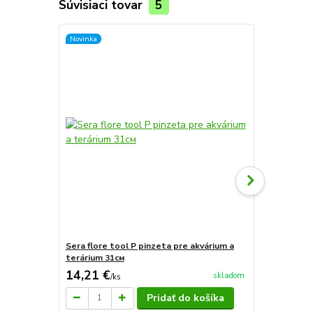
Súvisiaci tovar
5
Novinka
Sera flore tool P pinzeta pre akvárium a
Akvaria zah
terárium 31см
14,21 €
15 €
skladom
/
ks
/
ks
Pridať do košíka