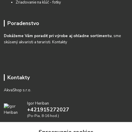
Zriaďovanie na kĺúč - fotky
Poradenstvo
Dokážeme Vám poradiť pri výrobe aj ohľadne sortimentu
, sme
skúsený akvaristi a teraristi.
Kontakty
Kontakty
AkvaShop s.r.o.
Igor Heriban
+421915272027
(Po-Pia, 8-16 hod.)
akvashop@gmail.com