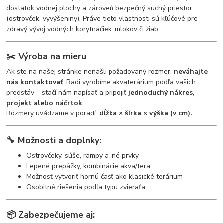
dostatok vodnej plochy a zároveň bezpečný suchý priestor
(ostrovček, vyvýšeniny). Práve tieto vlastnosti sú kľúčové pre
zdravý vývoj vodných korytnačiek, mlokov či žiab.
✂️
Výroba na mieru
Ak ste na našej stránke nenašli požadovaný rozmer,
neváhajte
nás kontaktovať
. Radi vyrobíme akvaterárium podľa vašich
predstáv – stačí nám napísať a pripojiť
jednoduchý nákres,
projekt alebo náčrtok
.
Rozmery uvádzame v poradí:
dĺžka × šírka × výška (v cm).
🔧
Možnosti a doplnky:
Ostrovčeky, súše, rampy a iné prvky
Lepené prepážky, kombinácie akva/tera
Možnosť vytvoriť hornú časť ako klasické terárium
Osobitné riešenia podľa typu zvieraťa
📦
Zabezpečujeme aj: