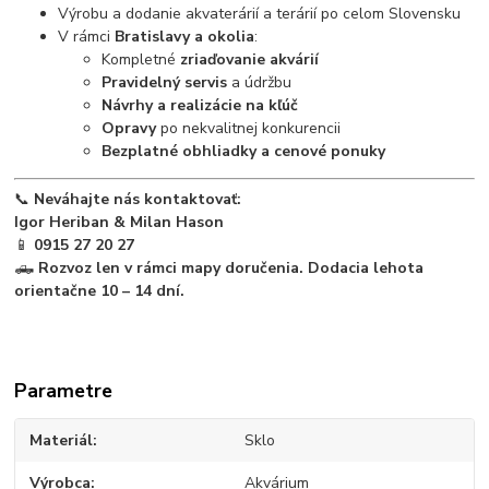
Výrobu a dodanie akvaterárií a terárií po celom Slovensku
V rámci
Bratislavy a okolia
:
Kompletné
zriaďovanie akvárií
Pravidelný servis
a údržbu
Návrhy a realizácie na kľúč
Opravy
po nekvalitnej konkurencii
Bezplatné obhliadky a cenové ponuky
📞
Neváhajte nás kontaktovať:
Igor Heriban & Milan Hason
📱
0915 27 20 27
🛻
Rozvoz len v rámci mapy doručenia. Dodacia lehota
orientačne 10 – 14 dní.
Parametre
Materiál
Sklo
Výrobca
Akvárium