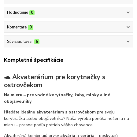
Hodnotenie
0
Komentáre
0
Súvisiaci tovar
5
Kompletné špecifikácie
🐢 Akvaterárium pre korytnačky s
ostrovčekom
Na mieru – pre vodné korytnačky, žaby, mloky a iné
obojživelníky
Hľadáte ideálne
akvaterárium s ostrovčekom
pre svoju
korytnačku alebo obojživelníka? Naša výroba ponúka riešenia na
mieru – presne podľa potrieb vášho chovanca.
Akvateráriá kombinujú prvky
akvária
a
terária
– poskytujú