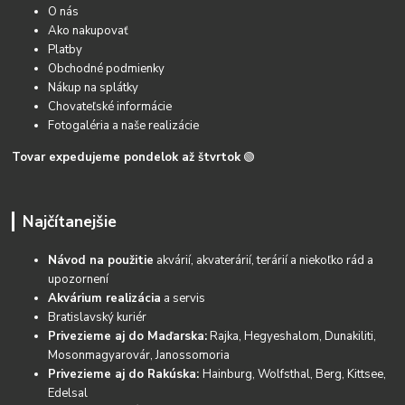
O nás
Ako nakupovať
Platby
Obchodné podmienky
Nákup na splátky
Chovateľské informácie
Fotogaléria a naše realizácie
Tovar expedujeme pondelok až štvrtok
🟢
Najčítanejšie
Návod na použitie
akvárií, akvaterárií, terárií a niekoľko rád a
upozornení
Akvárium realizácia
a servis
Bratislavský kuriér
Privezieme aj do Maďarska:
Rajka, Hegyeshalom, Dunakiliti,
Mosonmagyarovár, Janossomoria
Privezieme aj do Rakúska:
Hainburg, Wolfsthal, Berg, Kittsee,
Edelsal