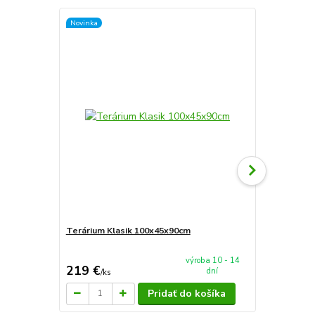
Novinka
Terárium Klasik 100x45x90cm
AkvaTeráriu
mieru 100x
výroba 10 - 14
219 €
199 €
dní
/
ks
/
ks
Pridať do košíka