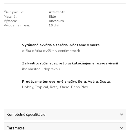
Číslo produktu:
AT503045
Materiál:
Sklo
Výrobca:
Akvárium
Výroba na mieru:
10 dní
Vyrábané akváriá a teráriá uvádzame v miere
dĺžka x šírka x výška v centimetroch.
Za kvalitu ručíme, a preto uskutočňujeme rozvoz vivárií
iba vlastnou dopravou.
Predávame len overené značky: Sera, Astra, Dupla,
Hobby, Tropical, Rataj, Oase, Penn Plax...
Kompletné špecifikácie
Parametre