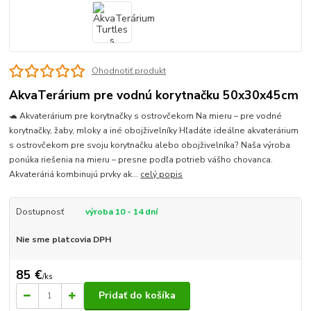
Ohodnotiť produkt
AkvaTerárium pre vodnú korytnačku 50x30x45cm
🐢 Akvaterárium pre korytnačky s ostrovčekom Na mieru – pre vodné
korytnačky, žaby, mloky a iné obojživelníky Hľadáte ideálne akvaterárium
s ostrovčekom pre svoju korytnačku alebo obojživelníka? Naša výroba
ponúka riešenia na mieru – presne podľa potrieb vášho chovanca.
Akvateráriá kombinujú prvky ak...
celý popis
Dostupnosť
výroba 10 - 14 dní
Nie sme platcovia DPH
85 €
/
ks
Pridať do košíka