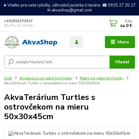
►Všetko pre vaše rybičky, záhradné jazierka či terária. ☎ 0915 27 20 27
✉ akvashop@gmail.com
0
ks
+421915272027
za
0 €
(Po-Pia, 8-16 hod.)
Menu
Hľadať
Úvod
Akvateráriá pre vodné korytnačky
Nádrž pre vodné korytnačky
AkvaTerárium Turtles s ostrovčekom na mieru 50x30x45cm
AkvaTerárium Turtles s
ostrovčekom na mieru
50x30x45cm