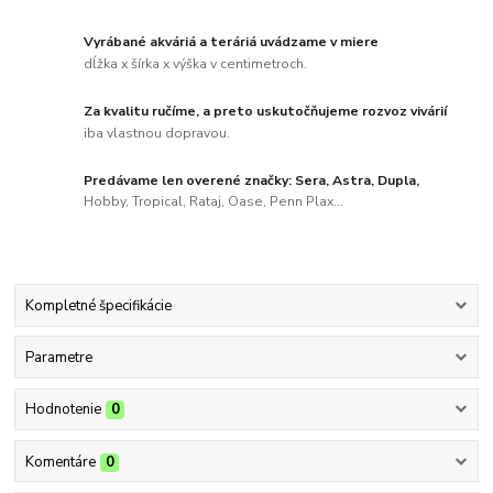
Vyrábané akváriá a teráriá uvádzame v miere
dĺžka x šírka x výška v centimetroch.
Za kvalitu ručíme, a preto uskutočňujeme rozvoz vivárií
iba vlastnou dopravou.
Predávame len overené značky: Sera, Astra, Dupla,
Hobby, Tropical, Rataj, Oase, Penn Plax...
Kompletné špecifikácie
Parametre
Hodnotenie
0
Komentáre
0