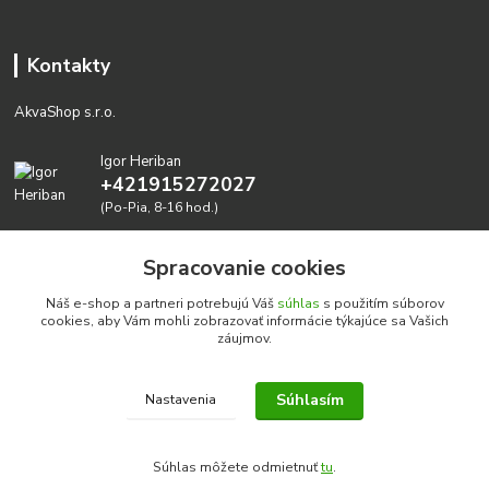
Kontakty
AkvaShop s.r.o.
Igor Heriban
+421915272027
(Po-Pia, 8-16 hod.)
akvashop@gmail.com
Spracovanie cookies
Náš e-shop a partneri potrebujú Váš
súhlas
s použitím súborov
cookies, aby Vám mohli zobrazovať informácie týkajúce sa Vašich
záujmov.
Súhlasím
Nastavenia
Realizujeme prírodné akvária: AkvaShop s.r.o. • IBAN:
SK3911000000002947087849
Súhlas môžete odmietnuť
tu
.
google-site-verification=0nmJ-HDbfWgdf7hn3NpxYEsEo-