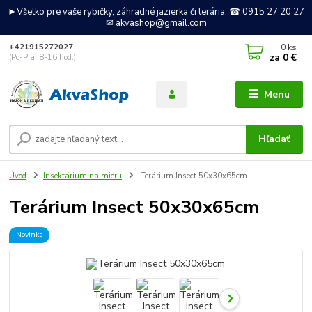
►Všetko pre vaše rybičky, záhradné jazierka či terária. ☎ 0915 27 20 27
✉ akvashop@gmail.com
0
ks
+421915272027
za
0 €
(Po-Pia, 8-16 hod.)
Menu
Hľadať
Úvod
Insektárium na mieru
Terárium Insect 50x30x65cm
Terárium Insect 50x30x65cm
Novinka