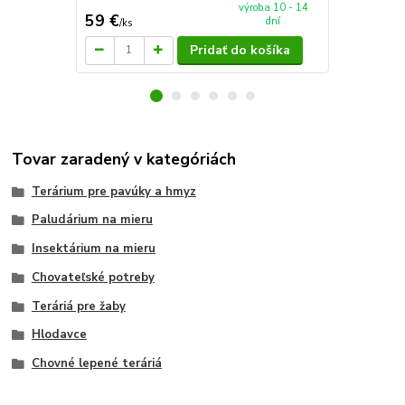
výroba 10 - 14
59 €
4,99 €
dní
/
ks
/
ks
Pridať do košíka
Tovar zaradený v kategóriách
Terárium pre pavúky a hmyz
Paludárium na mieru
Insektárium na mieru
Chovateľské potreby
Teráriá pre žaby
Hlodavce
Chovné lepené teráriá