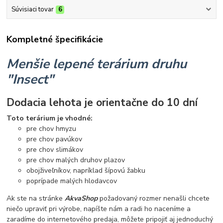
Súvisiaci tovar
6
Kompletné špecifikácie
Menšie lepené terárium druhu
"Insect"
Dodacia lehota je orientačne do 10 dní
Toto terárium je vhodné:
pre chov hmyzu
pre chov pavúkov
pre chov slimákov
pre chov malých druhov plazov
obojživeľníkov, napríklad šípovú žabku
poprípade malých hlodavcov
Ak ste na stránke
AkvaShop
požadovaný rozmer nenašli chcete
niečo upraviť pri výrobe, napíšte nám a radi ho naceníme a
zaradíme do internetového predaja, môžete pripojiť aj jednoduchý