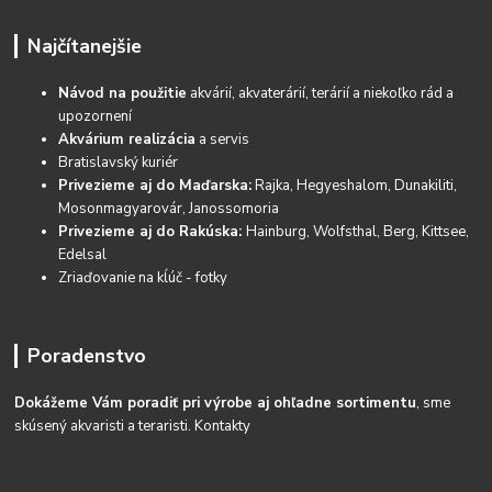
Najčítanejšie
Návod na použitie
akvárií, akvaterárií, terárií a niekoľko rád a
upozornení
Akvárium realizácia
a servis
Bratislavský kuriér
Privezieme aj do Maďarska:
Rajka, Hegyeshalom, Dunakiliti,
Mosonmagyarovár, Janossomoria
Privezieme aj do Rakúska:
Hainburg, Wolfsthal, Berg, Kittsee,
Edelsal
Zriaďovanie na kĺúč - fotky
Poradenstvo
Dokážeme Vám poradiť pri výrobe aj ohľadne sortimentu
, sme
skúsený akvaristi a teraristi.
Kontakty