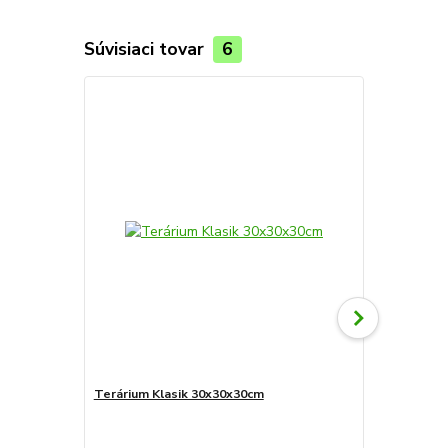
Súvisiaci tovar
6
Terárium Klasik 30x30x30cm
Substrát Prof