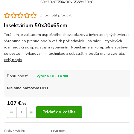
Ohodnotiť produkt
Insektárium 50x30x65cm
Terárium je základom úspešného chovu plazov a iných terarijných zvierat.
Vyrobíme ho presne podľa vašich požiadaviek – na mieru, atypických
rozmerov či so špeciálnym vybavením. Ponúkame aj kompletné zostavy
so svetlom, vykurovaním, technikou a substrátmi podľa druhu zvieraťa.
celý popis
Dostupnosť
výroba 10 - 14 dní
Nie sme platcovia DPH
107 €
/
ks
Pridať do košíka
Číslo produktu:
TI503065