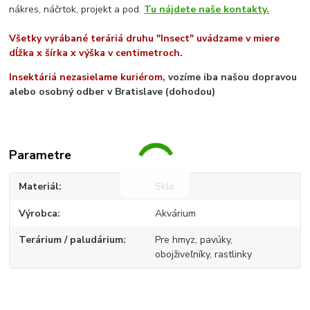
nákres, náčrtok, projekt a pod.
Tu nájdete naše kontakty.
Všetky vyrábané teráriá druhu "Insect" uvádzame v miere
dĺžka x šírka x výška v centimetroch.
Insektáriá nezasielame kuriérom
, vozíme iba našou dopravou
alebo osobný odber v Bratislave (dohodou)
Parametre
Materiál
Sklo
Výrobca
Akvárium
Terárium / paludárium
Pre hmyz, pavúky,
obojživeľníky, rastlinky