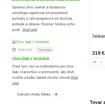
Správny chov zvierat a hlodavcov
umožňuje naplňovať ich prirodzené
potreby a tým prispieva k ich životnej
pohode a zdraviu. Rozmer terária voľte
podľ...
čítať celé
Teráriu
18.05.2023
Teraristika
219 €
Chov žiab v teráriách
Pred tým, než sa rozhodnete pre chov
žiab, starostlivo si premyslite, aký druh
zvolíte a koľko žabiek chcete chovať
čítať
celé
Zobraziť všetky články
Tovar 