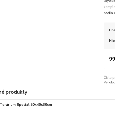
atypic
komple
podľa 
Dos
Nie
99
Číslo p
Výrobc
é produkty
Terárium Special 50x40x30cm