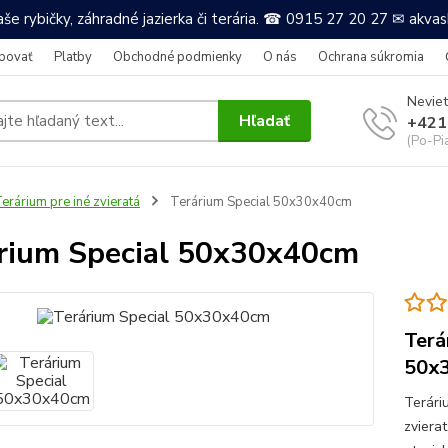
še rybičky, záhradné jazierka či terária. ☎ 0915 27 20 27 ✉ akv
povať
Platby
Obchodné podmienky
O nás
Ochrana súkromia
Neviet
Hľadať
+421
(Po-Pi
erárium pre iné zvieratá
Terárium Special 50x30x40cm
rium Special 50x30x40cm
Terá
50x
Terári
zviera