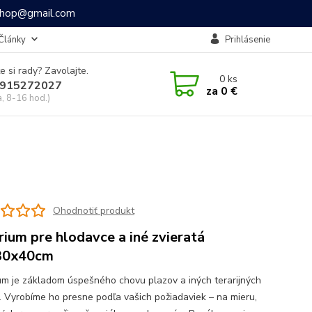
ashop@gmail.com
Články
Prihlásenie
e si rady? Zavolajte.
0
ks
915272027
za
0 €
a, 8-16 hod.)
Ohodnotiť produkt
rium pre hlodavce a iné zvieratá
30x40cm
um je základom úspešného chovu plazov a iných terarijných
t. Vyrobíme ho presne podľa vašich požiadaviek – na mieru,