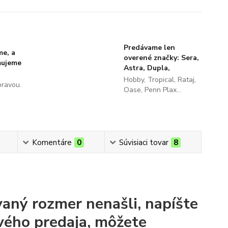
Predávame len
me, a
overené značky: Sera,
ňujeme
Astra, Dupla,
Hobby, Tropical, Rataj,
pravou.
Oase, Penn Plax...
Komentáre
0
Súvisiaci tovar
8
aný rozmer nenašli, napíšte
vého predaja, môžete