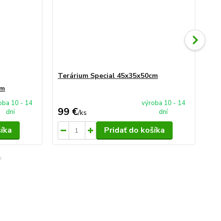
Terárium Special 45x35x50cm
Te
cm
oba 10 - 14
výroba 10 - 14
99 €
99
dní
dní
/
ks
šíka
Pridať do košíka