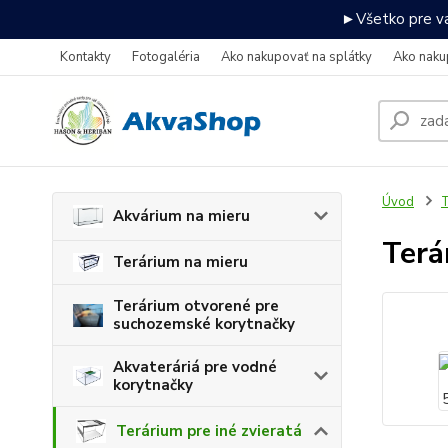
►Všetko pre va
Kontakty
Fotogaléria
Ako nakupovať na splátky
Ako naku
Úvod
T
Akvárium na mieru
Terá
Terárium na mieru
Terárium otvorené pre
suchozemské korytnačky
Akvateráriá pre vodné
korytnačky
Terárium pre iné zvieratá