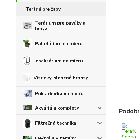
Teráriá pre žaby
Terárium pre pavúky a
hmyz
Paludárium na mieru
Insektárium na mieru
Vitrínky, slenené hranty
Pokladnička na mieru
Akváriá a komplety
Podobn
Filtračná technika
Liečivá a vitamíny