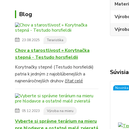
Materi
Blog
Výrob
Výroba
23.08.2025
Teraristika
Chov a starostlivosť » Korytnačka
stepná - Testudo horsfieldii
Korytnačky stepné (Testudo horsfieldii)
Súvisia
patria k jedným z najobľúbenejších a
najnenáročnejších druhov
čítať celé
Novinka
05.12.2023
Výroba na mieru
Vyberte si správne terárium na mieru
pre hlodavce a ostatné malé zvieratá