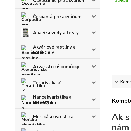
Osvetlenie pre akvárium
Čerpadlá pre akvárium
Analýza vody a testy
Akváriové rastliny a
kolekcie ✓
Akvaristické pomôcky
Kompl
Teraristika ✓
Nanoakvaristika a
Komple
krevety
Ak s
Morská akvaristika
nám 