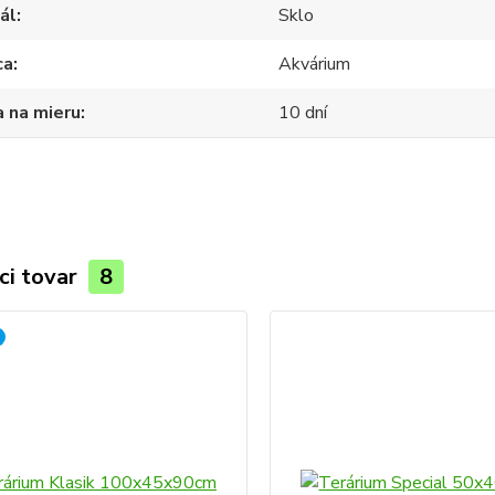
ál
Sklo
ca
Akvárium
 na mieru
10 dní
ci tovar
8