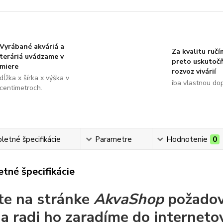
Vyrábané akváriá a
Za kvalitu ručí
teráriá uvádzame v
preto uskutoč
miere
rozvoz vivárií
dĺžka x šírka x výška v
iba vlastnou do
centimetroch.
etné špecifikácie
Parametre
Hodnotenie
0
tné špecifikácie
te na stránke
AkvaShop
požadov
a radi ho zaradíme do interneto