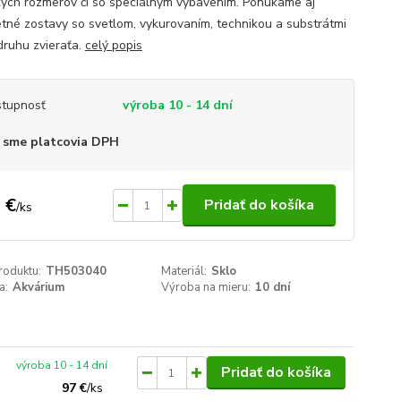
kých rozmerov či so špeciálnym vybavením. Ponúkame aj
tné zostavy so svetlom, vykurovaním, technikou a substrátmi
druhu zvieraťa.
celý popis
tupnosť
výroba 10 - 14 dní
 sme platcovia DPH
 €
Pridať do košíka
/
ks
roduktu:
TH503040
Materiál:
Sklo
a:
Akvárium
Výroba na mieru:
10 dní
výroba 10 - 14 dní
Pridať do košíka
97 €
/
ks