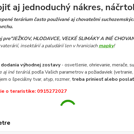
ojiť aj jednoduchý nákres, náčrto
epené terárium často používané aj chovateľmi suchozemských 
 vrchu.
 aj pre"JEŽKOV, HLODAVCE,
VEĽKÉ
SLIMÁKY A INÉ CHOVA
kvaterárií, insektárií a paludárií len v hraniciach
mapky
!
 dodania výhodnej zostavy
- osvetlenie, ohrievanie, merače, s
aj iné teráriá
, podľa Vašich parametrov a požiadaviek (vetranie, 
em o špeciálny tvar, atyp, rozmer,
treba priniesť alebo posla
ie o teraristike: 0915272027
etre