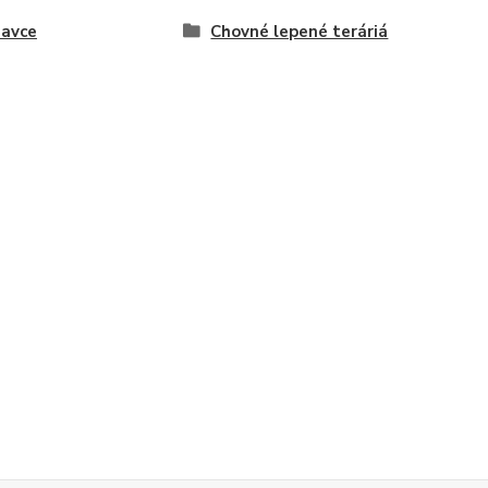
avce
Chovné lepené teráriá