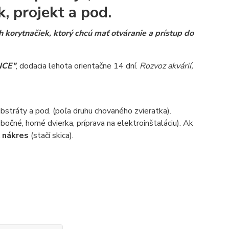
k, projekt a pod.
korytnačiek, ktorý chcú mať otváranie a prístup do
NCE"
, dodacia lehota orientačne 14 dní.
Rozvoz akvárií,
ubstráty a pod. (poľa druhu chovaného zvieratka).
bočné, horné dvierka, príprava na elektroinštaláciu). Ak
ť nákres
(stačí skica).