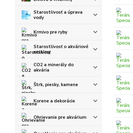
Starostlivosť a úprava
vody
Krmivo pre ryby
Starostlivosť o akváriové
rastliny
CO2 a minerály do
akvária
Štrk, piesky, kamene
Korene a dekorácie
Ohrievanie pre akvárium