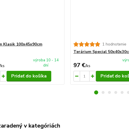
m Klasik 100x45x90cm
1 hodnotenie
Terárium Special 50x40x30
výroba 10 - 14
výr
97 €
dní
/
ks
/
ks
Pridať do košíka
Pridať do ko
zaradený v kategóriách