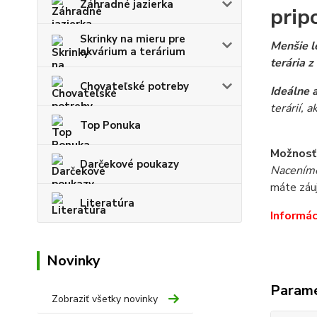
Záhradné jazierka
prip
Skrinky na mieru pre
Menšie l
akvárium a terárium
terária z
Chovateľské potreby
Ideálne
terárií, a
Top Ponuka
Možnosť
Darčekové poukazy
Naceníme 
máte záuj
Literatúra
Informác
Novinky
Param
Zobraziť všetky novinky