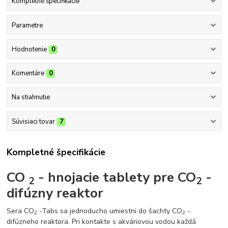
Kompletné špecifikácie
Parametre
Hodnotenie
0
Komentáre
0
Na stiahnutie
Súvisiaci tovar
7
Kompletné špecifikácie
CO
- hnojacie tablety pre CO
-
2
2
difúzny reaktor
Sera CO
-Tabs sa jednoducho umiestni do šachty CO
-
2
2
difúzneho reaktora. Pri kontakte s akváriovou vodou každá