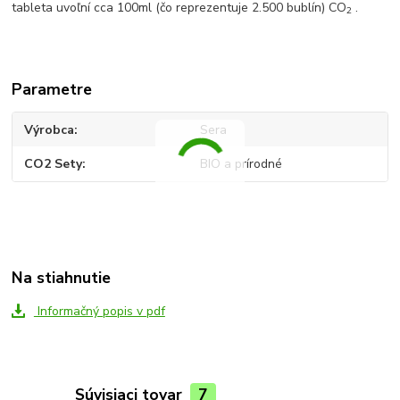
tableta uvoľní cca 100ml (čo reprezentuje 2.500 bublín) CO
.
2
Parametre
Výrobca
Sera
CO2 Sety
BIO a prírodné
Na stiahnutie
Informačný popis v pdf
Súvisiaci tovar
7