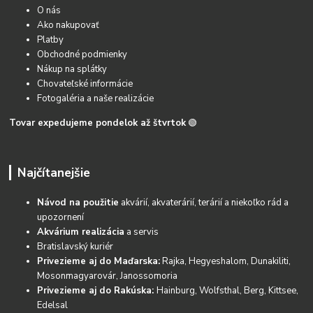
O nás
Ako nakupovať
Platby
Obchodné podmienky
Nákup na splátky
Chovateľské informácie
Fotogaléria a naše realizácie
Tovar expedujeme pondelok až štvrtok
🟢
Najčítanejšie
Návod na použitie
akvárií, akvaterárií, terárií a niekoľko rád a
upozornení
Akvárium realizácia
a servis
Bratislavský kuriér
Privezieme aj do Maďarska:
Rajka, Hegyeshalom, Dunakiliti,
Mosonmagyarovár, Janossomoria
Privezieme aj do Rakúska:
Hainburg, Wolfsthal, Berg, Kittsee,
Edelsal