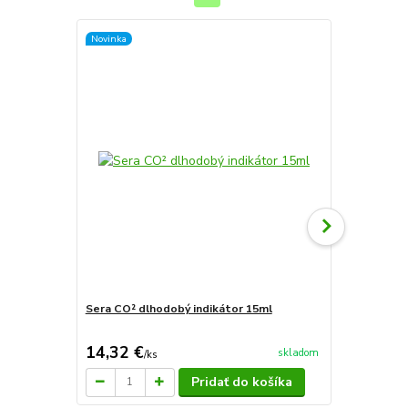
Novinka
Sera CO² dlhodobý indikátor 15ml
Sera flore 1
14,32 €
4,43 €
skladom
/
ks
/
ks
Pridať do košíka