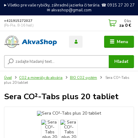
►Všetko pre vaše rybičky, záhradné jazierka či terária. ☎ 0915 27 20 27
✉ akvashop@gmail.com
0
ks
+421915272027
za
0 €
(Po-Pia, 8-16 hod.)
Menu
Hľadať
Úvod
CO2 a minerály do akvária
BIO CO2 systém
Sera CO²-Tabs
plus 20 tabliet
Sera CO²-Tabs plus 20 tabliet