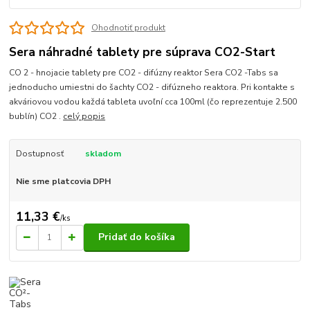
Ohodnotiť produkt
Sera náhradné tablety pre súprava CO2-Start
CO 2 - hnojacie tablety pre CO2 - difúzny reaktor Sera CO2 -Tabs sa
jednoducho umiestni do šachty CO2 - difúzneho reaktora. Pri kontakte s
akváriovou vodou každá tableta uvoľní cca 100ml (čo reprezentuje 2.500
bublín) CO2 .
celý popis
Dostupnosť
skladom
Nie sme platcovia DPH
11,33 €
/
ks
Pridať do košíka