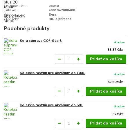
Číslo produktu:
08040
EAN kód:
4001942080408
Výrobca:
Sera
CO2 Sety:
BIO a prírodné
Podobné produkty
Sera súprava CO²-Start
skladom
33,37 €
/
ks
Pridať do košíka
Kolekcia rastlín pre akvárium do 100L
skladom
42,50 €
/
ks
Pridať do košíka
Kolekcia rastlín pre akvárium do 50L
skladom
32 €
/
ks
Pridať do košíka