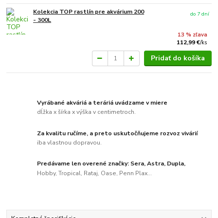
Kolekcia TOP rastlín pre akvárium 200
do 7 dní
- 300L
13 % zľava
112,99 €
/
ks
Pridať do košíka
Vyrábané akváriá a teráriá uvádzame v miere
dĺžka x šírka x výška v centimetroch.
Za kvalitu ručíme, a preto uskutočňujeme rozvoz vivárií
iba vlastnou dopravou.
Predávame len overené značky: Sera, Astra, Dupla,
Hobby, Tropical, Rataj, Oase, Penn Plax...