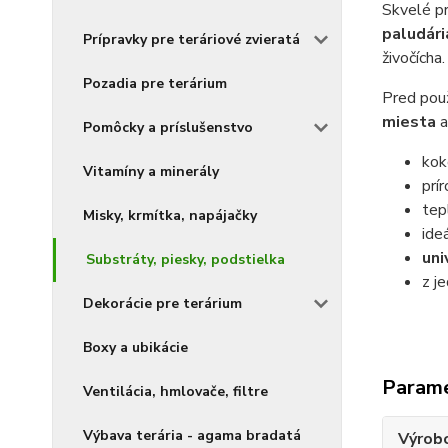
Skvelé pr
paludári
Prípravky pre teráriové zvieratá
živočícha.
Pozadia pre terárium
Pred použ
miesta
a
Pomôcky a príslušenstvo
kok
Vitamíny a minerály
prí
tep
Misky, krmítka, napájačky
ide
uni
Substráty, piesky, podstielka
z j
Dekorácie pre terárium
Boxy a ubikácie
Param
Ventilácia, hmlovače, filtre
Výbava terária - agama bradatá
Výrob