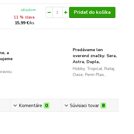
skladom
Pridať do košíka
11 % zľava
15,99 €
/
ks
Predávame len
me, a
overené značky: Sera,
ňujeme
Astra, Dupla,
Hobby, Tropical, Rataj,
pravou.
Oase, Penn Plax...
Komentáre
0
Súvisiaci tovar
8