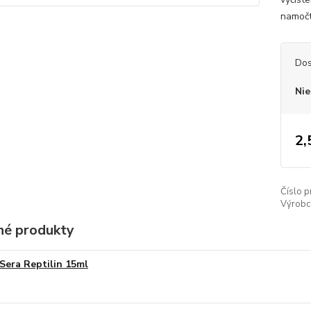
namočt
Dos
Nie
2,
Číslo p
Výrobc
é produkty
Sera Reptilin 15ml