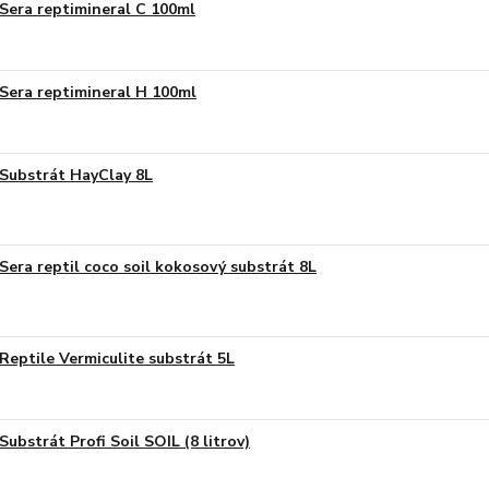
Sera reptimineral C 100ml
Sera reptimineral H 100ml
Substrát HayClay 8L
Sera reptil coco soil kokosový substrát 8L
Reptile Vermiculite substrát 5L
Substrát Profi Soil SOIL (8 litrov)