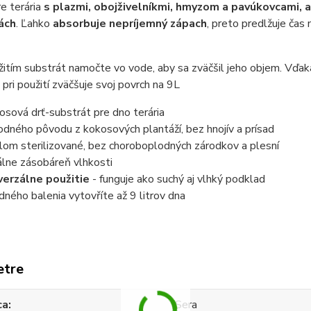
e terária
s plazmi, obojživelníkmi, hmyzom a pavúkovcami, ak
ách
. Ľahko
absorbuje nepríjemný zápach
, preto predlžuje čas
itím substrát namočte vo vode, aby sa zväčšil jeho objem. Vďa
 pri použití zväčšuje svoj povrch na 9L
osová drť-substrát pre dno terária
rodného pôvodu z kokosových plantáží, bez hnojív a prísad
lom sterilizované, bez choroboplodných zárodkov a plesní
álne zásobáreň vlhkosti
verzálne použitie
- funguje ako suchý aj vlhký podklad
edného balenia vytovříte až 9 litrov dna
etre
ca
Sera