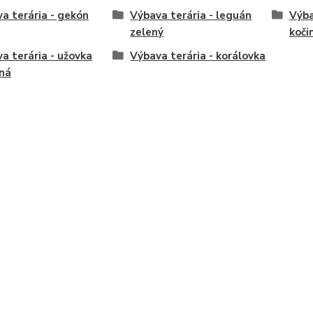
a terária - gekón
Výbava terária - leguán
Výba
zelený
koči
a terária - užovka
Výbava terária - korálovka
ná