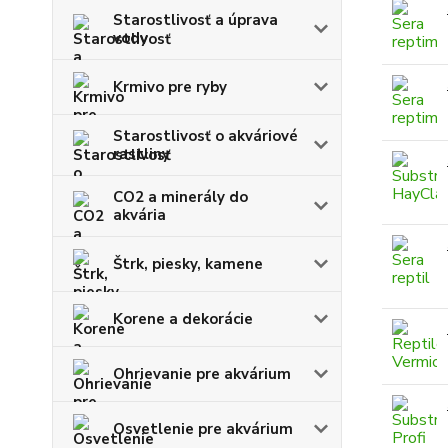
Starostlivosť a úprava
vody
Krmivo pre ryby
Starostlivosť o akváriové
rastliny
CO2 a minerály do
akvária
Štrk, piesky, kamene
Korene a dekorácie
Ohrievanie pre akvárium
Osvetlenie pre akvárium