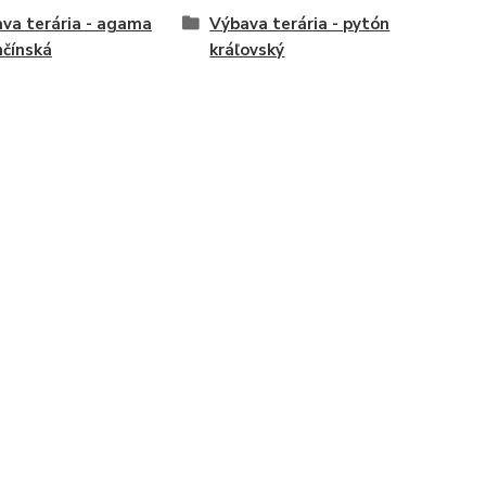
va terária - agama
Výbava terária - pytón
nčínská
kráľovský