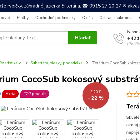
še rybičky, záhradné jazierka či terária. ☎ 0915 27 20 27 ✉ akv
povať
Platby
Obchodné podmienky
O nás
Ochrana súkromia
Neviet
Hľadať
+421
(Po-Pi
eraristika ✓
Substráty, piesky, podstielka
Terárium CocoSub kokoso
rium CocoSub kokosový substrá
3,20 €
Akcia
TOP produkt
- 22 %
Terá
Skvelé
ako aj
nepríj
vyčiste