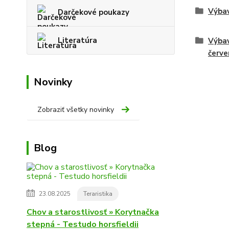
Výbav
Darčekové poukazy
Literatúra
Výbav
červe
Novinky
Zobraziť všetky novinky
Blog
23.08.2025
Teraristika
Chov a starostlivosť » Korytnačka
stepná - Testudo horsfieldii