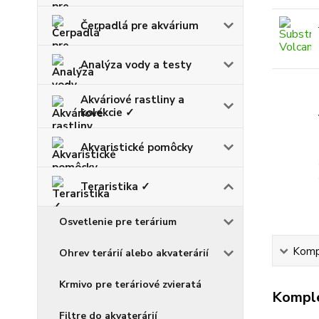
Čerpadlá pre akvárium
Analýza vody a testy
Akváriové rastliny a
kolekcie ✓
Akvaristické pomôcky
Teraristika ✓
Osvetlenie pre terárium
Kompl
Ohrev terárií alebo akvaterárií
Krmivo pre teráriové zvieratá
Komple
Filtre do akvaterárií