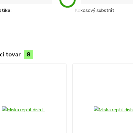
stika
Kokosový substrát
ci tovar
8