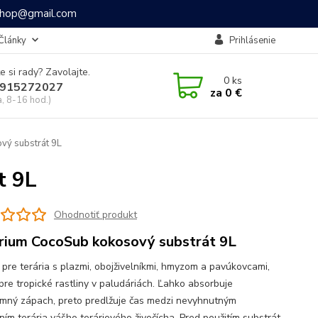
ashop@gmail.com
Články
Prihlásenie
e si rady? Zavolajte.
0
ks
915272027
za
0 €
a, 8-16 hod.)
vý substrát 9L
t 9L
Ohodnotiť produkt
rium CocoSub kokosový substrát 9L
 pre terária s plazmi, obojživelníkmi, hmyzom a pavúkovcami,
 pre tropické rastliny v paludáriách. Ľahko absorbuje
emný zápach, preto predlžuje čas medzi nevyhnutným
ním terária vášho teráriového živočícha. Pred použitím substrát