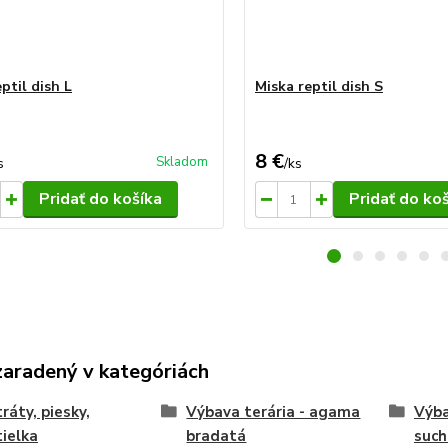
ptil dish L
Miska reptil dish S
8 €
Skladom
s
/
ks
Pridať do košíka
Pridať do ko
zaradený v kategóriách
ráty, piesky,
Výbava terária - agama
Výba
ielka
bradatá
such