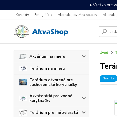
►Všetko pre va
Kontakty
Fotogaléria
Ako nakupovať na splátky
Ako naku
Úvod
T
Akvárium na mieru
Terá
Terárium na mieru
Novinka
Terárium otvorené pre
suchozemské korytnačky
Akvateráriá pre vodné
korytnačky
Terárium pre iné zvieratá