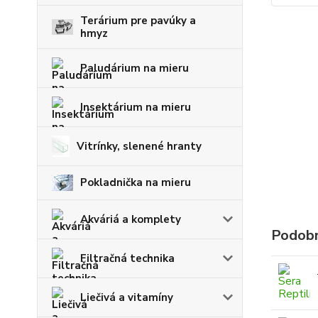
Terárium pre pavúky a
hmyz
Paludárium na mieru
Insektárium na mieru
Vitrínky, slenené hranty
Pokladnička na mieru
Akváriá a komplety
Podobn
Filtračná technika
Liečivá a vitamíny