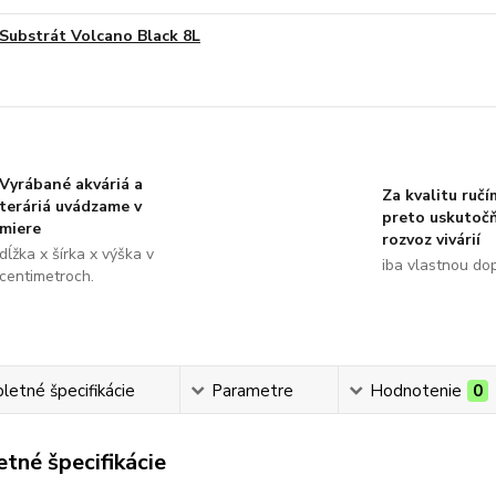
Substrát Volcano Black 8L
Vyrábané akváriá a
Za kvalitu ručí
teráriá uvádzame v
preto uskutoč
miere
rozvoz vivárií
dĺžka x šírka x výška v
iba vlastnou do
centimetroch.
etné špecifikácie
Parametre
Hodnotenie
0
tné špecifikácie