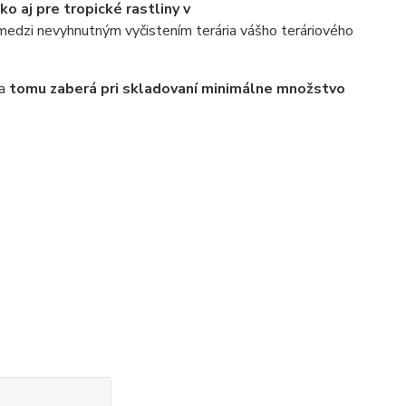
o aj pre tropické rastliny v
 medzi nevyhnutným vyčistením terária vášho teráriového
ka
tomu zaberá pri skladovaní minimálne množstvo