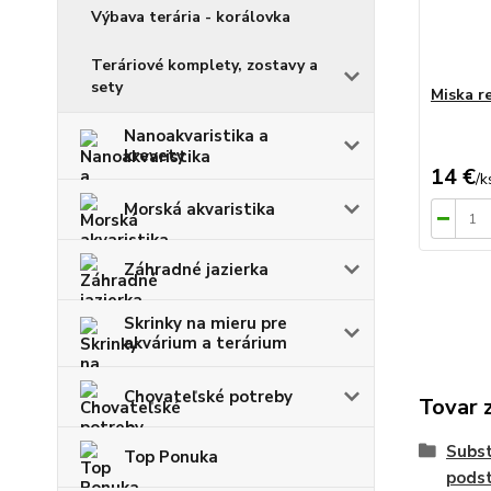
Výbava terária - korálovka
Teráriové komplety, zostavy a
sety
Miska re
Nanoakvaristika a
krevety
14 €
/
k
Morská akvaristika
Záhradné jazierka
Skrinky na mieru pre
akvárium a terárium
Chovateľské potreby
Tovar 
Subst
Top Ponuka
podst