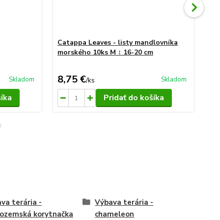
Catappa Leaves - listy mandlovníka
Ca
morského 10ks M ↕ 16-20 cm
mo
8,75 €
7,
Skladom
Skladom
/
ks
šíka
Pridať do košíka
va terária -
Výbava terária -
ozemská korytnačka
chameleon