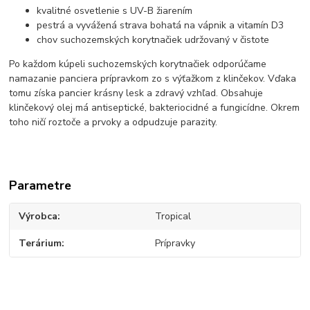
kvalitné osvetlenie s UV-B žiarením
pestrá a vyvážená strava bohatá na vápnik a vitamín D3
chov suchozemských korytnačiek udržovaný v čistote
Po každom kúpeli suchozemských korytnačiek odporúčame
namazanie panciera prípravkom zo s výťažkom z klinčekov. Vďaka
tomu získa pancier krásny lesk a zdravý vzhľad. Obsahuje
klinčekový olej má antiseptické, bakteriocidné a fungicídne. Okrem
toho ničí roztoče a prvoky a odpudzuje parazity.
Parametre
Výrobca
Tropical
Terárium
Prípravky