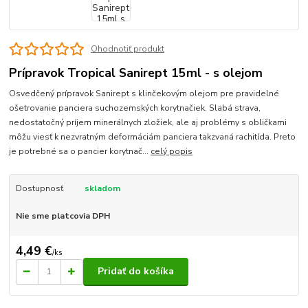
Ohodnotiť produkt
Prípravok Tropical Sanirept 15ml - s olejom
Osvedčený prípravok Sanirept s klinčekovým olejom pre pravidelné
ošetrovanie panciera suchozemských korytnačiek. Slabá strava,
nedostatočný príjem minerálnych zložiek, ale aj problémy s obličkami
môžu viesť k nezvratným deformáciám panciera takzvaná rachitída. Preto
je potrebné sa o pancier korytnač...
celý popis
Dostupnosť
skladom
Nie sme platcovia DPH
4,49 €
/
ks
Pridať do košíka