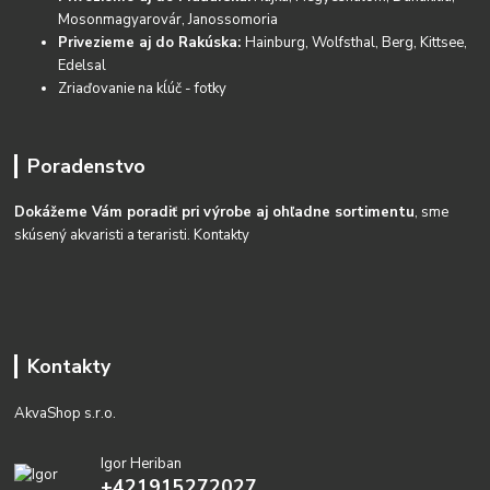
Mosonmagyarovár, Janossomoria
Privezieme aj do Rakúska:
Hainburg, Wolfsthal, Berg, Kittsee,
Edelsal
Zriaďovanie na kĺúč - fotky
Poradenstvo
Dokážeme Vám poradiť pri výrobe aj ohľadne sortimentu
, sme
skúsený akvaristi a teraristi.
Kontakty
Kontakty
AkvaShop s.r.o.
Igor Heriban
+421915272027