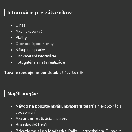
Informácie pre zákazníkov
O nás
Ako nakupovať
Platby
Obchodné podmienky
Nákup na splátky
Chovateľské informácie
Fotogaléria a naše realizácie
Tovar expedujeme pondelok až štvrtok
🟢
Najčítanejšie
Návod na použitie
akvárií, akvaterárií, terárií a niekoľko rád a
upozornení
Akvárium realizácia
a servis
Bratislavský kuriér
Privezieme aj do Maďarska:
Rajka, Hegyeshalom, Dunakiliti,