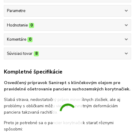
Parametre
Hodnotenie
0
Komentáre
0
Súvisiaci tovar
8
Kompletné špecifikácie
Osvedčený prípravok Sanirept s klinčekovým olejom pre
pravidelné ošetrovanie panciera suchozemských korytnačiek.
Slabá strava, nedostatočný príjem minerálnych zložiek, ale aj
problémy s obličkami môžu viesť k nezvratným deformáciám
panciera takzvaná rachitída.
Preto je potrebné sa o pancier korytnačiek starať rôznymi
spôsobmi: