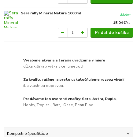
Sera raffy Mineral Nature 1000ml
skladom
15,04 €
/
ks
Pridať do košíka
Vyrábané akváriá a teráriá uvádzame v miere
dĺžka x šírka x výška v centimetroch.
Za kvalitu ručíme, a preto uskutočňujeme rozvoz vivárií
iba vlastnou dopravou.
Predávame len overené značky: Sera, Astra, Dupla,
Hobby, Tropical, Rataj, Oase, Penn Plax...
Kompletné špecifikácie