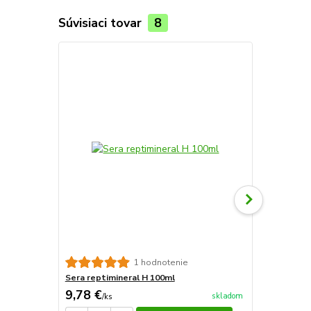
Súvisiaci tovar
8
sera reptil 
1 hodnotenie
Sera reptimineral H 100ml
9,78 €
17,46 €
skladom
/
ks
/
k