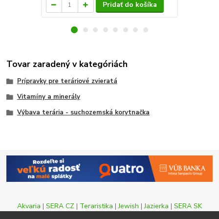
Pridať do košíka
Tovar zaradený v kategóriách
Prípravky pre teráriové zvieratá
Vitamíny a minerály
Výbava terária - suchozemská korytnačka
Akvaria
|
SERA CZ
|
Teraristika
|
Jewish
|
Jazierka
|
SERA SK