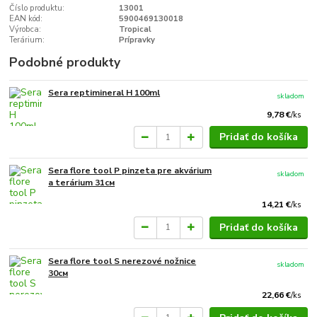
Číslo produktu:
13001
EAN kód:
5900469130018
Výrobca:
Tropical
Terárium:
Prípravky
Podobné produkty
Sera reptimineral H 100ml
skladom
9,78 €
/
ks
Pridať do košíka
Sera flore tool P pinzeta pre akvárium
skladom
a terárium 31см
14,21 €
/
ks
Pridať do košíka
Sera flore tool S nerezové nožnice
skladom
30см
22,66 €
/
ks