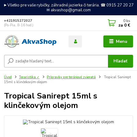
►Všetko pre vaše rybičky, záhradné jazierka či terária. ☎ 0915 27 20 27
✉ akvashop@gmail.com
0
ks
+421915272027
za
0 €
(Po-Pia, 8-16 hod.)
Menu
Hľadať
Úvod
Teraristika ✓
Prípravky pre teráriové zvieratá
Tropical Sanirept
15ml s klinčekovým olejom
Tropical Sanirept 15ml s
klinčekovým olejom