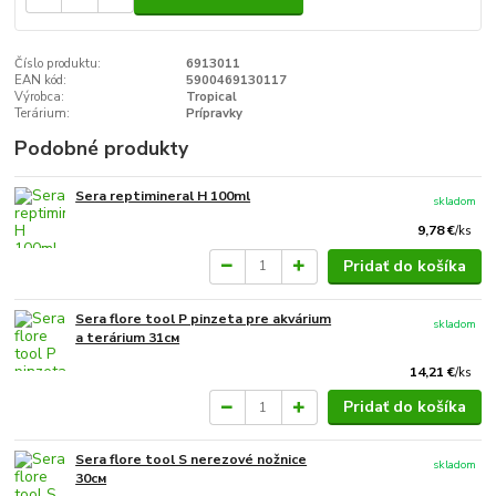
Číslo produktu:
6913011
EAN kód:
5900469130117
Výrobca:
Tropical
Terárium:
Prípravky
Podobné produkty
Sera reptimineral H 100ml
skladom
9,78 €
/
ks
Pridať do košíka
Sera flore tool P pinzeta pre akvárium
skladom
a terárium 31см
14,21 €
/
ks
Pridať do košíka
Sera flore tool S nerezové nožnice
skladom
30см