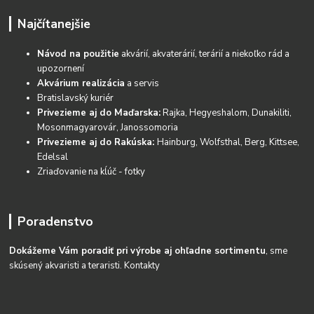
Najčítanejšie
Návod na použitie
akvárií, akvaterárií, terárií a niekoľko rád a
upozornení
Akvárium realizácia
a servis
Bratislavský kuriér
Privezieme aj do Maďarska:
Rajka, Hegyeshalom, Dunakiliti,
Mosonmagyarovár, Janossomoria
Privezieme aj do Rakúska:
Hainburg, Wolfsthal, Berg, Kittsee,
Edelsal
Zriaďovanie na kĺúč - fotky
Poradenstvo
Dokážeme Vám poradiť pri výrobe aj ohľadne sortimentu
, sme
skúsený akvaristi a teraristi.
Kontakty