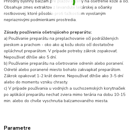
Prírodný bylinný balzam pre plazov určený na ošetrenie kože a očí.
Obsahuje zmes extraktov z levandule lekárskej a očianky
rostkovovej, ktoré pôsobia proti ťažkostiam vyvolaným
nepriaznivými podmienkami prostredia.
Zásady používania ošetrujúceho preparátu:
a) Používanie preparátu na preplachovanie očí podráždených
pieskom a prachom - oko ako aj kožu okolo očí dostatočne
opláchnuť preparátom. V prípade potreby zákrok zopakovať.
Nepoužívať dlhšie ako 5 dní.
b) Používanie preparátu na ošetrovanie odrenín alebo poranení.
Odreté alebo poranené miesto bohato zakvapkať preparátom.
Zákrok opakovať 1-2 krát denne. Nepoužívať dlhšie ako 3-5 dní
alebo do momentu vzniku chrasty.
c) V prípade používania u vodných a suchozemských korytnačiek
po aplikácií preparátu nechať zviera mimo terária na dobu 10-15
min. alebo do chvíle vyschnutia balzamovaného miesta.
Parametre