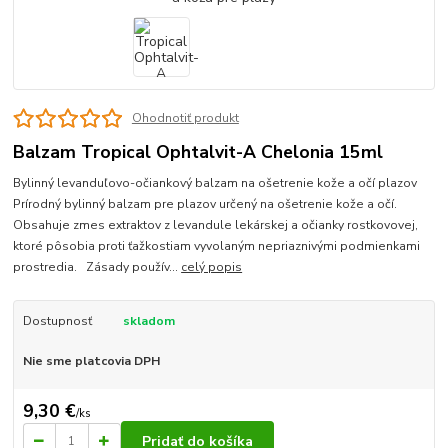
Ohodnotiť produkt
Balzam Tropical Ophtalvit-A Chelonia 15ml
Bylinný levanduľovo-očiankový balzam na ošetrenie kože a očí plazov
Prírodný bylinný balzam pre plazov určený na ošetrenie kože a očí.
Obsahuje zmes extraktov z levandule lekárskej a očianky rostkovovej,
ktoré pôsobia proti ťažkostiam vyvolaným nepriaznivými podmienkami
prostredia. Zásady použív...
celý popis
Dostupnosť
skladom
Nie sme platcovia DPH
9,30 €
/
ks
Pridať do košíka