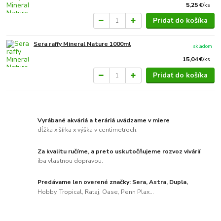
5,25 €
/
ks
Pridať do košíka
Sera raffy Mineral Nature 1000ml
skladom
15,04 €
/
ks
Pridať do košíka
Vyrábané akváriá a teráriá uvádzame v miere
dĺžka x šírka x výška v centimetroch.
Za kvalitu ručíme, a preto uskutočňujeme rozvoz vivárií
iba vlastnou dopravou.
Predávame len overené značky: Sera, Astra, Dupla,
Hobby, Tropical, Rataj, Oase, Penn Plax...