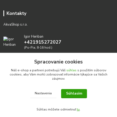
Kontakty
AkvaShop s.r.o.
Igor Heriban
+421915272027
(Po-Pia, 8-16 hod.)
akvashop@gmail.com
Spracovanie cookies
Náš e-shop a partneri potrebujú Váš
súhlas
s použitím súborov
cookies, aby Vám mohli zobrazovať informácie týkajúce sa Vašich
záujmov.
Súhlasím
Nastavenia
Realizujeme prírodné akvária: AkvaShop s.r.o. • IBAN:
SK3911000000002947087849
Súhlas môžete odmietnuť
tu
.
google-site-verification=0nmJ-HDbfWgdf7hn3NpxYEsEo-