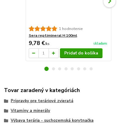
sera reptil 
1 hodnotenie
Sera reptimineral H 100ml
9,78 €
17,46 €
skladom
/
ks
/
k
Pridať do košíka
Tovar zaradený v kategóriách
Prípravky pre teráriové zvieratá
Vitamíny a minerály
Výbava terária - suchozemská korytnačka