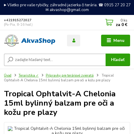
►Všetko pre vaše rybičky, záhradné jazierka či terária. ☎ 0915 27 20 27
✉ akvashop@gmail.com
0
ks
+421915272027
za
0 €
(Po-Pia, 8-16 hod.)
Menu
Hľadať
Úvod
Teraristika ✓
Prípravky pre teráriové zvieratá
Tropical
Ophtalvit-A Chelonia 15ml bylinný balzam pre oči a kožu pre plazy
Tropical Ophtalvit-A Chelonia
15ml bylinný balzam pre oči a
kožu pre plazy