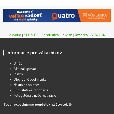
Akvaria
|
SERA CZ
|
Teraristika
|
Jewish
|
Jazierka
|
SERA SK
Informácie pre zákazníkov
O nás
Ako nakupovať
Platby
Obchodné podmienky
Nákup na splátky
Chovateľské informácie
Fotogaléria a naše realizácie
Tovar expedujeme pondelok až štvrtok
🟢