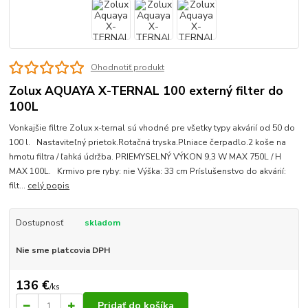
Ohodnotiť produkt
Zolux AQUAYA X-TERNAL 100 externý filter do
100L
Vonkajšie filtre Zolux x-ternal sú vhodné pre všetky typy akvárií od 50 do
100 l. Nastaviteľný prietok.Rotačná tryska.Plniace čerpadlo.2 koše na
hmotu filtra / ľahká údržba. PRIEMYSELNÝ VÝKON 9,3 W MAX 750L / H
MAX 100L. Krmivo pre ryby: nie Výška: 33 cm Príslušenstvo do akvárií:
filt...
celý popis
Dostupnosť
skladom
Nie sme platcovia DPH
136 €
/
ks
Pridať do košíka