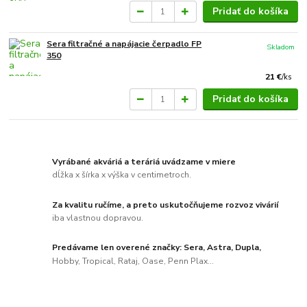
Pridať do košíka
Sera filtračné a napájacie čerpadlo FP
Skladom
350
21 €
/
ks
Pridať do košíka
Vyrábané akváriá a teráriá uvádzame v miere
dĺžka x šírka x výška v centimetroch.
Za kvalitu ručíme, a preto uskutočňujeme rozvoz vivárií
iba vlastnou dopravou.
Predávame len overené značky: Sera, Astra, Dupla,
Hobby, Tropical, Rataj, Oase, Penn Plax...