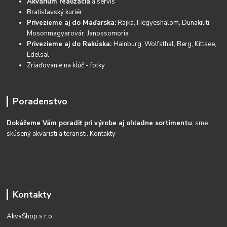
Akvárium realizácia
a servis
Bratislavský kuriér
Privezieme aj do Maďarska:
Rajka, Hegyeshalom, Dunakiliti,
Mosonmagyarovár, Janossomoria
Privezieme aj do Rakúska:
Hainburg, Wolfsthal, Berg, Kittsee,
Edelsal
Zriaďovanie na kĺúč - fotky
Poradenstvo
Dokážeme Vám poradiť pri výrobe aj ohľadne sortimentu
, sme
skúsený akvaristi a teraristi.
Kontakty
Kontakty
AkvaShop s.r.o.