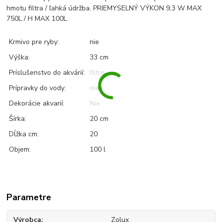
hmotu filtra / ľahká údržba. PRIEMYSELNÝ VÝKON 9,3 W MAX
750L / H MAX 100L.
Krmivo pre ryby:
nie
Výška:
33 cm
Príslušenstvo do akvárií:
filtre
Prípravky do vody:
nie
Dekorácie akvarií:
Nie
Šírka:
20 cm
Dĺžka cm:
20
Objem:
100 l
Parametre
Výrobca
Zolux