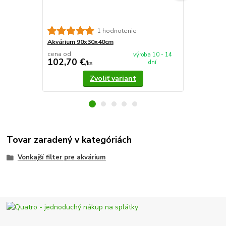
Catappa Lea
1 hodnotenie
morského 10
Akvárium 90x30x40cm
cena od
výroba 10 - 14
102,70 €
8,75 €
dní
/
ks
/
ks
Zvoliť variant
Tovar zaradený v kategóriách
Vonkajší filter pre akvárium