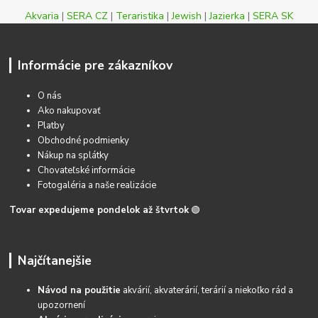
Akvaria
|
SERA CZ
|
Teraristika
|
Jewish
|
Jazierka
|
SERA SK
Informácie pre zákazníkov
O nás
Ako nakupovať
Platby
Obchodné podmienky
Nákup na splátky
Chovateľské informácie
Fotogaléria a naše realizácie
Tovar expedujeme pondelok až štvrtok
🟢
Najčítanejšie
Návod na použitie
akvárií, akvaterárií, terárií a niekoľko rád a
upozornení