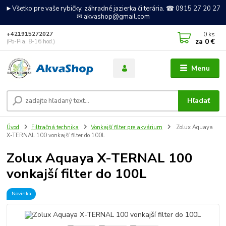
►Všetko pre vaše rybičky, záhradné jazierka či terária. ☎ 0915 27 20 27
✉ akvashop@gmail.com
0
ks
+421915272027
za
0 €
(Po-Pia, 8-16 hod.)
Menu
Hľadať
Úvod
Filtračná technika
Vonkajší filter pre akvárium
Zolux Aquaya
X-TERNAL 100 vonkajší filter do 100L
Zolux Aquaya X-TERNAL 100
vonkajší filter do 100L
Novinka