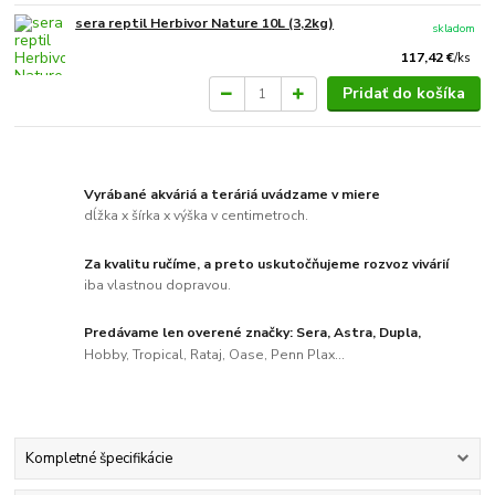
sera reptil Herbivor Nature 10L (3,2kg)
skladom
117,42 €
/
ks
Pridať do košíka
Vyrábané akváriá a teráriá uvádzame v miere
dĺžka x šírka x výška v centimetroch.
Za kvalitu ručíme, a preto uskutočňujeme rozvoz vivárií
iba vlastnou dopravou.
Predávame len overené značky: Sera, Astra, Dupla,
Hobby, Tropical, Rataj, Oase, Penn Plax...
Kompletné špecifikácie