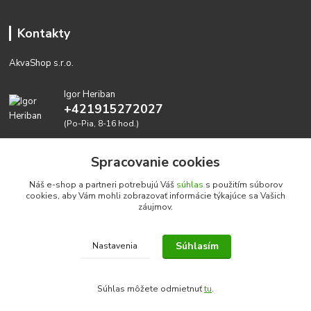
Kontakty
AkvaShop s.r.o.
Igor Heriban
+421915272027
(Po-Pia, 8-16 hod.)
akvashop@gmail.com
Spracovanie cookies
Náš e-shop a partneri potrebujú Váš
súhlas
s použitím súborov
cookies, aby Vám mohli zobrazovať informácie týkajúce sa Vašich
záujmov.
Súhlasím
Nastavenia
Realizujeme prírodné akvária: AkvaShop s.r.o. • IBAN:
SK3911000000002947087849
Súhlas môžete odmietnuť
tu
.
google-site-verification=0nmJ-HDbfWgdf7hn3NpxYEsEo-