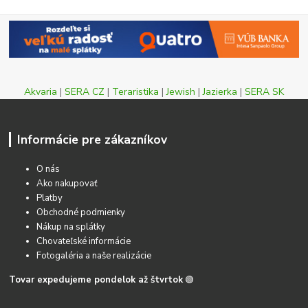
Akvaria
|
SERA CZ
|
Teraristika
|
Jewish
|
Jazierka
|
SERA SK
Informácie pre zákazníkov
O nás
Ako nakupovať
Platby
Obchodné podmienky
Nákup na splátky
Chovateľské informácie
Fotogaléria a naše realizácie
Tovar expedujeme pondelok až štvrtok
🟢