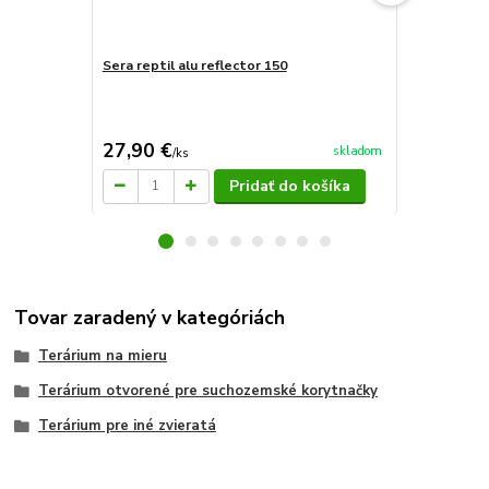
Sera reptil alu reflector 150
Sera reptil 
27,90 €
34,40 €
skladom
/
ks
/
k
Pridať do košíka
Tovar zaradený v kategóriách
Terárium na mieru
Terárium otvorené pre suchozemské korytnačky
Terárium pre iné zvieratá