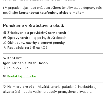
ℹ️ V prípade nejasností ohľadom výberu lokality alebo dopravy nás
neváhajte
kontaktovať telefonicky alebo e-mailom.
Ponúkame v Bratislave a okolí:
🛠
Zriaďovanie a pravidelný servis terárií
🧰
Opravy terárií
– aj po iných výrobcoch
📐
Obhliadky, návrhy a cenové ponuky
🔧
Realizácia terárií na kľúč
📞
Kontakt:
Igor Heriban a Milan Hason
📱 0915 272 027
📧
Kontaktný formulár
💡
Na mieru pre vás
– Akváriá, teráriá, paludáriá, insektáriá aj
akvateráriá – podľa vašich predstáv, premyslene a kvalitne.