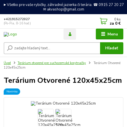
►Všetko pre vaše rybičky, záhradné jazierka či terária. ☎ 0915 27 20 27
✉ akvashop@gmail.com
0
ks
+421915272027
za
0 €
(Po-Pia, 8-16 hod.)
Menu
Hľadať
Úvod
Terárium otvorené pre suchozemské korytnačky
Terárium Otvorené
120x45x25cm
Terárium Otvorené 120x45x25cm
Novinka