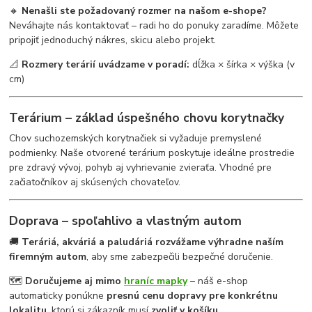
🔸
Nenašli ste požadovaný rozmer na našom e-shope?
Neváhajte nás kontaktovať – radi ho do ponuky zaradíme. Môžete
pripojiť jednoduchý nákres, skicu alebo projekt.
📐
Rozmery terárií uvádzame v poradí:
dĺžka × šírka × výška (v
cm)
Terárium – základ úspešného chovu korytnačky
Chov suchozemských korytnačiek si vyžaduje premyslené
podmienky. Naše otvorené terárium poskytuje ideálne prostredie
pre zdravý vývoj, pohyb aj vyhrievanie zvieraťa. Vhodné pre
začiatočníkov aj skúsených chovateľov.
Doprava – spoľahlivo a vlastným autom
🚚
Teráriá, akváriá a paludáriá rozvážame výhradne naším
firemným autom
, aby sme zabezpečili bezpečné doručenie.
🗺
Doručujeme aj mimo
hraníc mapky
– náš e-shop
automaticky ponúkne
presnú cenu dopravy pre konkrétnu
lokalitu
, ktorú si zákazník musí
zvoliť v košíku
.