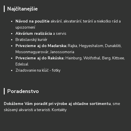
Najčítanejšie
Návod na použitie
akvárií, akvaterárií, terárií a niekoľko rád a
upozornení
Akvárium realizácia
a servis
Bratislavský kuriér
Privezieme aj do Maďarska:
Rajka, Hegyeshalom, Dunakiliti,
Mosonmagyarovár, Janossomoria
Privezieme aj do Rakúska:
Hainburg, Wolfsthal, Berg, Kittsee,
Edelsal
Zriaďovanie na kĺúč - fotky
Poradenstvo
Dokážeme Vám poradiť pri výrobe aj ohľadne sortimentu
, sme
skúsený akvaristi a teraristi.
Kontakty