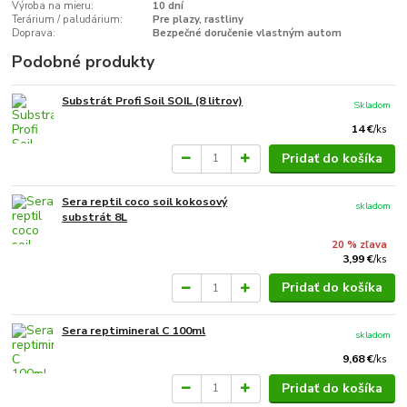
Výroba na mieru:
10 dní
Terárium / paludárium:
Pre plazy, rastliny
Doprava:
Bezpečné doručenie vlastným autom
Podobné produkty
Substrát Profi Soil SOIL (8 litrov)
Skladom
14 €
/
ks
Pridať do košíka
Sera reptil coco soil kokosový
skladom
substrát 8L
20 % zľava
3,99 €
/
ks
Pridať do košíka
Sera reptimineral C 100ml
skladom
9,68 €
/
ks
Pridať do košíka