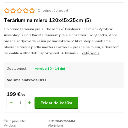
Ohodnotiť produkt
Terárium na mieru 120x45x25cm (5)
Otvorené terárium pre suchozemskú korytnačku na mieru Výrobca:
AkvaShop s.r.o. Hľadáte terárium pre suchozemskú korytnačku, ktoré
presne zodpovedá vašim požiadavkám? V AkvaShope vyrábame
otvorené teráriá podľa návrhu zákazníka – presne na mieru, s dôrazom
na kvalitu a dlhodobú spokojnosť. 🔸 Nenašli ...
celý popis
Dostupnosť
výroba 10 - 14 dní
Nie sme platcovia DPH
199 €
/
ks
Pridať do košíka
Číslo produktu:
TO12045255MM
Výrobca:
Akvárium