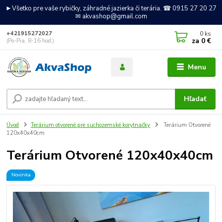
►Všetko pre vaše rybičky, záhradné jazierka či terária. ☎ 0915 27 20 27
✉ akvashop@gmail.com
0
ks
+421915272027
za
0 €
(Po-Pia, 8-16 hod.)
Menu
Hľadať
Úvod
Terárium otvorené pre suchozemské korytnačky
Terárium Otvorené
120x40x40cm
Terárium Otvorené 120x40x40cm
Novinka