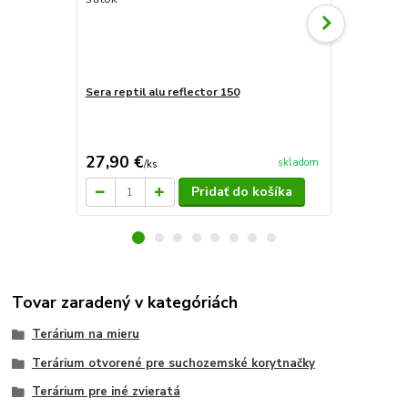
Sera reptil alu reflector 150
Sera reptil 
27,90 €
34,40 €
skladom
/
ks
/
k
Pridať do košíka
Tovar zaradený v kategóriách
Terárium na mieru
Terárium otvorené pre suchozemské korytnačky
Terárium pre iné zvieratá