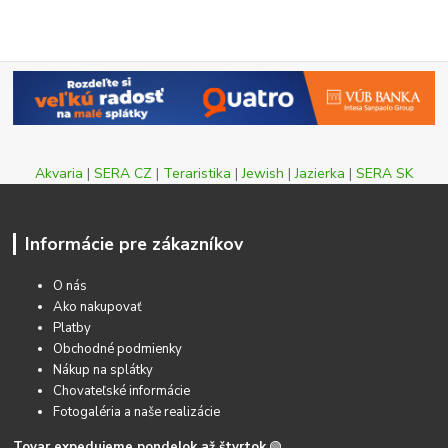
Akvaria
|
SERA CZ
|
Teraristika
|
Jewish
|
Jazierka
|
SERA SK
Informácie pre zákazníkov
O nás
Ako nakupovať
Platby
Obchodné podmienky
Nákup na splátky
Chovateľské informácie
Fotogaléria a naše realizácie
Tovar expedujeme pondelok až štvrtok
🟢