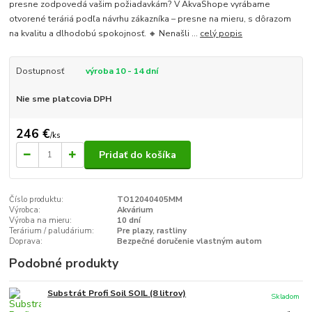
presne zodpovedá vašim požiadavkám? V AkvaShope vyrábame
otvorené teráriá podľa návrhu zákazníka – presne na mieru, s dôrazom
na kvalitu a dlhodobú spokojnosť. 🔸 Nenašli ...
celý popis
Dostupnosť
výroba 10 - 14 dní
Nie sme platcovia DPH
246 €
/
ks
Pridať do košíka
Číslo produktu:
TO12040405MM
Výrobca:
Akvárium
Výroba na mieru:
10 dní
Terárium / paludárium:
Pre plazy, rastliny
Doprava:
Bezpečné doručenie vlastným autom
Podobné produkty
Substrát Profi Soil SOIL (8 litrov)
Skladom