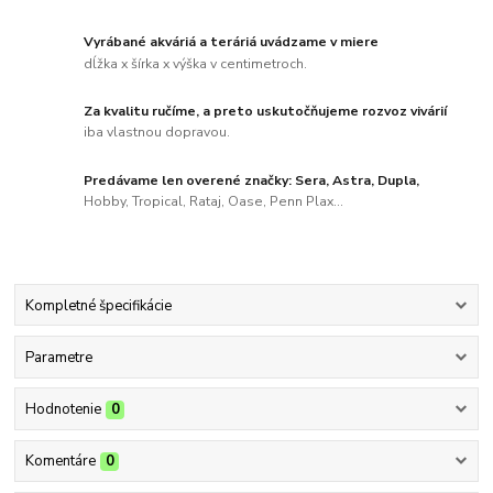
Vyrábané akváriá a teráriá uvádzame v miere
dĺžka x šírka x výška v centimetroch.
Za kvalitu ručíme, a preto uskutočňujeme rozvoz vivárií
iba vlastnou dopravou.
Predávame len overené značky: Sera, Astra, Dupla,
Hobby, Tropical, Rataj, Oase, Penn Plax...
Kompletné špecifikácie
Parametre
Hodnotenie
0
Komentáre
0