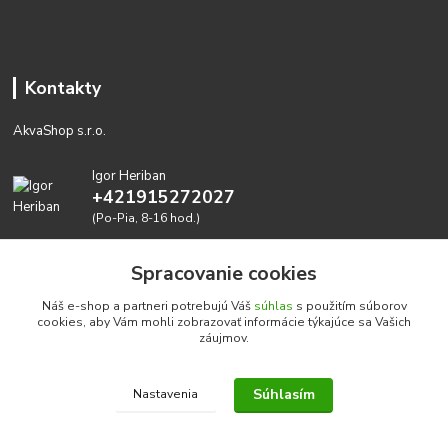
Kontakty
AkvaShop s.r.o.
Igor Heriban
+421915272027
(Po-Pia, 8-16 hod.)
akvashop@gmail.com
Spracovanie cookies
Náš e-shop a partneri potrebujú Váš
súhlas
s použitím súborov
cookies, aby Vám mohli zobrazovať informácie týkajúce sa Vašich
záujmov.
Súhlasím
Nastavenia
Realizujeme prírodné akvária: AkvaShop s.r.o. • IBAN:
SK3911000000002947087849