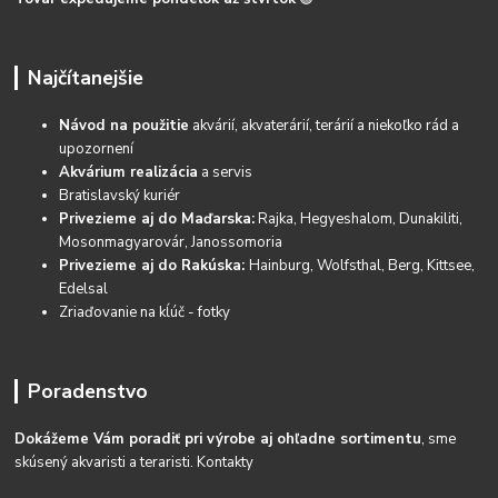
Najčítanejšie
Návod na použitie
akvárií, akvaterárií, terárií a niekoľko rád a
upozornení
Akvárium realizácia
a servis
Bratislavský kuriér
Privezieme aj do Maďarska:
Rajka, Hegyeshalom, Dunakiliti,
Mosonmagyarovár, Janossomoria
Privezieme aj do Rakúska:
Hainburg, Wolfsthal, Berg, Kittsee,
Edelsal
Zriaďovanie na kĺúč - fotky
Poradenstvo
Dokážeme Vám poradiť pri výrobe aj ohľadne sortimentu
, sme
skúsený akvaristi a teraristi.
Kontakty