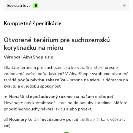
Súvisiaci tovar
8
Kompletné špecifikácie
Otvorené terárium pre suchozemskú
korytnačku na mieru
Výrobca: AkvaShop s.r.o.
Hľadáte terárium pre suchozemskú korytnačku, ktoré presne
zodpovedá vašim požiadavkám? V AkvaShope vyrábame otvorené
teráriá
podľa návrhu zákazníka
– presne na mieru, s dôrazom na
kvalitu a dlhodobú spokojnosť.
🔸
Nenašli ste požadovaný rozmer na našom e-shope?
Neváhajte nás kontaktovať – radi ho do ponuky zaradíme. Môžete
pripojiť jednoduchý nákres, skicu alebo projekt.
📐
Rozmery terárií uvádzame v poradí:
dĺžka × šírka × výška (v
cm)