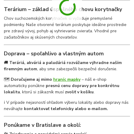
Terárium – základ úspešného chovu korytnačky
Chov suchozemských korytnačiek si vyžaduje premyslené
podmienky. Naše otvorené terárium poskytuje ideálne prostredie
pre zdravý vývoj, pohyb aj vyhrievanie zvieraťa. Vhodné pre
začiatočníkov aj skúsených chovateľov.
Doprava – spoľahlivo a vlastným autom
🚚
Teráriá, akváriá a paludáriá rozvážame výhradne naším
firemným autom
, aby sme zabezpečili bezpečné doručenie.
🗺
Doručujeme aj mimo
hraníc mapky
– náš e-shop
automaticky ponúkne
presnú cenu dopravy pre konkrétnu
lokalitu
, ktorú si zákazník musí
zvoliť v košíku
.
ℹ️ V prípade nejasností ohľadom výberu lokality alebo dopravy nás
neváhajte
kontaktovať telefonicky alebo e-mailom.
Ponúkame v Bratislave a okolí: