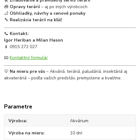
🛠
Zriaďovanie a pravidelný servis terárií
🧰
Opravy terárií
– aj po iných výrobcoch
📐
Obhliadky, návrhy a cenové ponuky
🔧
Realizácia terárií na kľúč
📞
Kontakt:
Igor Heriban a Milan Hason
📱 0915 272 027
📧
Kontaktný formulár
💡
Na mieru pre vás
– Akváriá, teráriá, paludáriá, insektáriá aj
akvateráriá – podľa vašich predstáv, premyslene a kvalitne.
Parametre
Výrobca
Akvárium
Výroba na mieru
10 dní