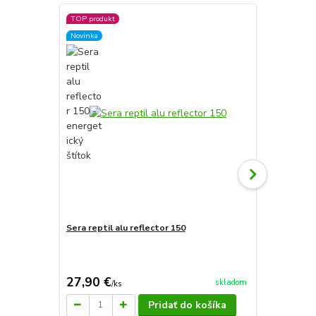
TOP produkt
Novinka
Sera reptil alu reflector 150
Sera reptil 
27,90 €
34,40 €
skladom
/
ks
/
k
Pridať do košíka