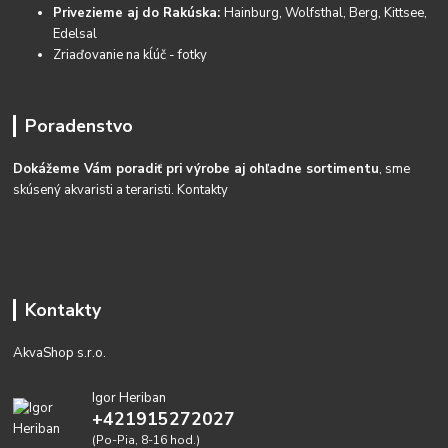
Privezieme aj do Rakúska:
Hainburg, Wolfsthal, Berg, Kittsee,
Edelsal
Zriaďovanie na kĺúč - fotky
Poradenstvo
Dokážeme Vám poradiť pri výrobe aj ohľadne sortimentu
, sme
skúsený akvaristi a teraristi.
Kontakty
Kontakty
AkvaShop s.r.o.
Igor Heriban
+421915272027
(Po-Pia, 8-16 hod.)