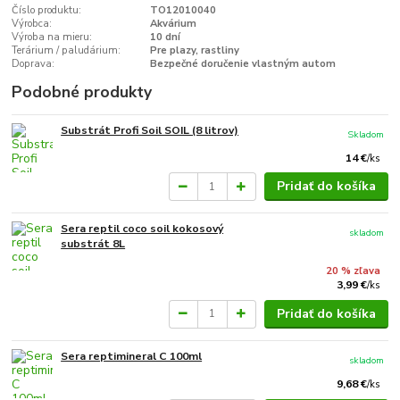
Číslo produktu:
TO12010040
Výrobca:
Akvárium
Výroba na mieru:
10 dní
Terárium / paludárium:
Pre plazy, rastliny
Doprava:
Bezpečné doručenie vlastným autom
Podobné produkty
Substrát Profi Soil SOIL (8 litrov)
Skladom
14 €
/
ks
Pridať do košíka
Sera reptil coco soil kokosový
skladom
substrát 8L
20 % zľava
3,99 €
/
ks
Pridať do košíka
Sera reptimineral C 100ml
skladom
9,68 €
/
ks