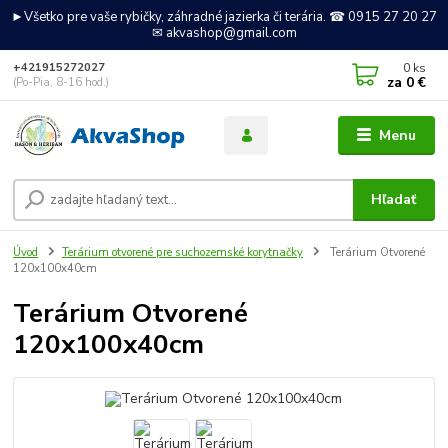
►Všetko pre vaše rybičky, záhradné jazierka či terária. ☎ 0915 27 20 27
✉ akvashop@gmail.com
0
ks
+421915272027
za
0 €
(Po-Pia, 8-16 hod.)
Menu
Hľadať
Úvod
Terárium otvorené pre suchozemské korytnačky
Terárium Otvorené
120x100x40cm
Terárium Otvorené
120x100x40cm