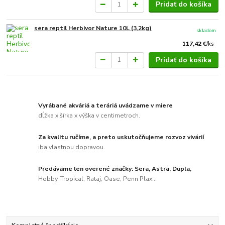
Pridať do košíka
sera reptil Herbivor Nature 10L (3,2kg)
skladom
117,42 €
/
ks
Pridať do košíka
Vyrábané akváriá a teráriá uvádzame v miere
dĺžka x šírka x výška v centimetroch.
Za kvalitu ručíme, a preto uskutočňujeme rozvoz vivárií
iba vlastnou dopravou.
Predávame len overené značky: Sera, Astra, Dupla,
Hobby, Tropical, Rataj, Oase, Penn Plax...