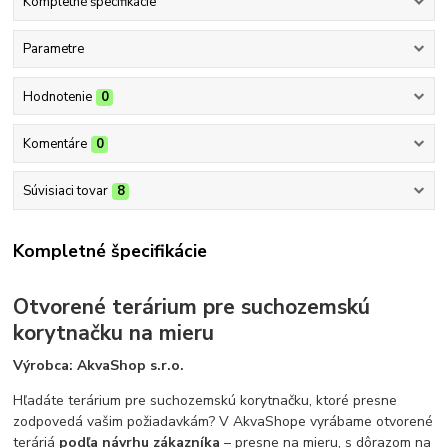
Kompletné špecifikácie
Parametre
Hodnotenie
0
Komentáre
0
Súvisiaci tovar
8
Kompletné špecifikácie
Otvorené terárium pre suchozemskú
korytnačku na mieru
Výrobca: AkvaShop s.r.o.
Hľadáte terárium pre suchozemskú korytnačku, ktoré presne
zodpovedá vašim požiadavkám? V AkvaShope vyrábame otvorené
teráriá
podľa návrhu zákazníka
– presne na mieru, s dôrazom na