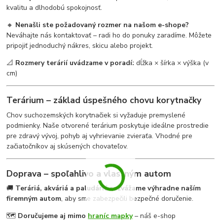
kvalitu a dlhodobú spokojnosť.
🔸
Nenašli ste požadovaný rozmer na našom e-shope?
Neváhajte nás kontaktovať – radi ho do ponuky zaradíme. Môžete
pripojiť jednoduchý nákres, skicu alebo projekt.
📐
Rozmery terárií uvádzame v poradí:
dĺžka × šírka × výška (v
cm)
Terárium – základ úspešného chovu korytnačky
Chov suchozemských korytnačiek si vyžaduje premyslené
podmienky. Naše otvorené terárium poskytuje ideálne prostredie
pre zdravý vývoj, pohyb aj vyhrievanie zvieraťa. Vhodné pre
začiatočníkov aj skúsených chovateľov.
Doprava – spoľahlivo a vlastným autom
🚚
Teráriá, akváriá a paludáriá rozvážame výhradne naším
firemným autom
, aby sme zabezpečili bezpečné doručenie.
🗺
Doručujeme aj mimo
hraníc mapky
– náš e-shop