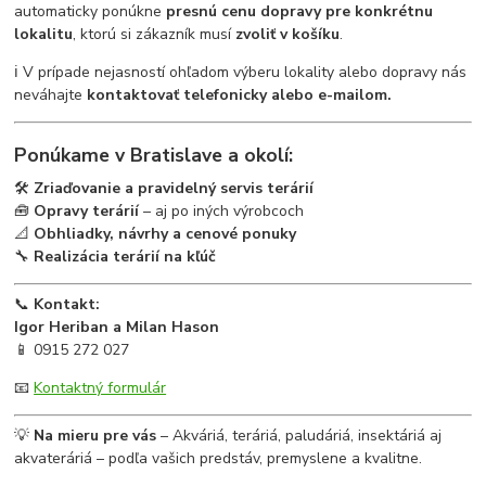
automaticky ponúkne
presnú cenu dopravy pre konkrétnu
lokalitu
, ktorú si zákazník musí
zvoliť v košíku
.
ℹ️ V prípade nejasností ohľadom výberu lokality alebo dopravy nás
neváhajte
kontaktovať telefonicky alebo e-mailom.
Ponúkame v Bratislave a okolí:
🛠
Zriaďovanie a pravidelný servis terárií
🧰
Opravy terárií
– aj po iných výrobcoch
📐
Obhliadky, návrhy a cenové ponuky
🔧
Realizácia terárií na kľúč
📞
Kontakt:
Igor Heriban a Milan Hason
📱 0915 272 027
📧
Kontaktný formulár
💡
Na mieru pre vás
– Akváriá, teráriá, paludáriá, insektáriá aj
akvateráriá – podľa vašich predstáv, premyslene a kvalitne.