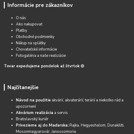
Informácie pre zákazníkov
O nás
Ako nakupovať
Platby
Obchodné podmienky
Nákup na splátky
Chovateľské informácie
Fotogaléria a naše realizácie
Tovar expedujeme pondelok až štvrtok
🟢
Najčítanejšie
Návod na použitie
akvárií, akvaterárií, terárií a niekoľko rád a
upozornení
Akvárium realizácia
a servis
Bratislavský kuriér
Privezieme aj do Maďarska:
Rajka, Hegyeshalom, Dunakiliti,
Mosonmagyarovár, Janossomoria