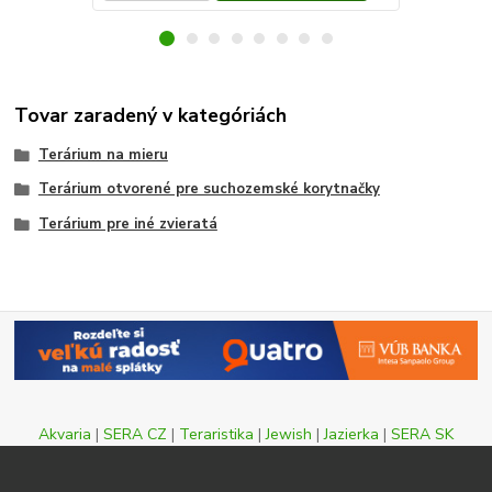
Tovar zaradený v kategóriách
Terárium na mieru
Terárium otvorené pre suchozemské korytnačky
Terárium pre iné zvieratá
Akvaria
|
SERA CZ
|
Teraristika
|
Jewish
|
Jazierka
|
SERA SK