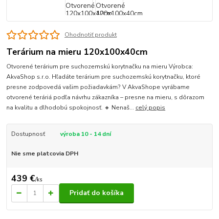
Ohodnotiť produkt
Terárium na mieru 120x100x40cm
Otvorené terárium pre suchozemskú korytnačku na mieru Výrobca:
AkvaShop s.r.o. Hľadáte terárium pre suchozemskú korytnačku, ktoré
presne zodpovedá vašim požiadavkám? V AkvaShope vyrábame
otvorené teráriá podľa návrhu zákazníka – presne na mieru, s dôrazom
na kvalitu a dlhodobú spokojnosť. 🔸 Nenaš...
celý popis
Dostupnosť
výroba 10 - 14 dní
Nie sme platcovia DPH
439 €
/
ks
Pridať do košíka