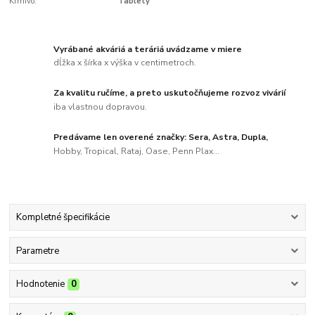
Krmivo:
Tablety
Vyrábané akváriá a teráriá uvádzame v miere
dĺžka x šírka x výška v centimetroch.
Za kvalitu ručíme, a preto uskutočňujeme rozvoz vivárií
iba vlastnou dopravou.
Predávame len overené značky: Sera, Astra, Dupla,
Hobby, Tropical, Rataj, Oase, Penn Plax...
Kompletné špecifikácie
Parametre
Hodnotenie
0