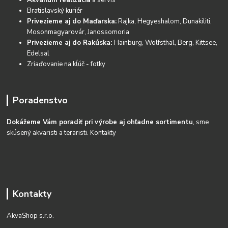
Akvárium realizácia
a servis
Bratislavský kuriér
Privezieme aj do Maďarska:
Rajka, Hegyeshalom, Dunakiliti,
Mosonmagyarovár, Janossomoria
Privezieme aj do Rakúska:
Hainburg, Wolfsthal, Berg, Kittsee,
Edelsal
Zriaďovanie na kĺúč - fotky
Poradenstvo
Dokážeme Vám poradiť pri výrobe aj ohľadne sortimentu
, sme
skúsený akvaristi a teraristi.
Kontakty
Kontakty
AkvaShop s.r.o.