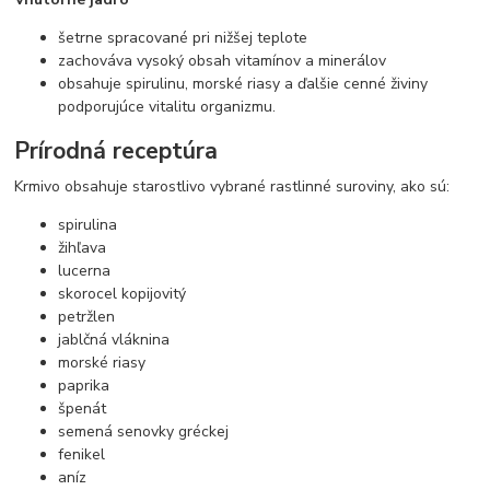
šetrne spracované pri nižšej teplote
zachováva vysoký obsah vitamínov a minerálov
obsahuje spirulinu, morské riasy a ďalšie cenné živiny
podporujúce vitalitu organizmu.
Prírodná receptúra
Krmivo obsahuje starostlivo vybrané rastlinné suroviny, ako sú:
spirulina
žihľava
lucerna
skorocel kopijovitý
petržlen
jablčná vláknina
morské riasy
paprika
špenát
semená senovky gréckej
fenikel
aníz