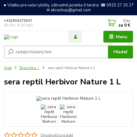
►Všetko pre vaše rybičky, záhradné jazierka či terária. ☎ 0915 27 20 27
✉ akvashop@gmail.com
0
ks
+421915272027
za
0 €
(Po-Pia, 8-16 hod.)
Menu
Hľadať
Úvod
Teraristika ✓
sera reptil Herbivor Nature 1 L
sera reptil Herbivor Nature 1 L
Ohodnotiť produkt