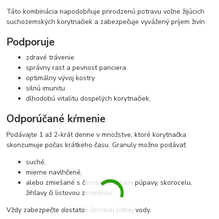
Táto kombinácia napodobňuje prirodzenú potravu voľne žijúcich
suchozemských korytnačiek a zabezpečuje vyvážený príjem živín.
Podporuje
zdravé trávenie
správny rast a pevnosť panciera
optimálny vývoj kostry
silnú imunitu
dlhodobú vitalitu dospelých korytnačiek.
Odporúčané kŕmenie
Podávajte 1 až 2-krát denne v množstve, ktoré korytnačka
skonzumuje počas krátkeho času. Granuly možno podávať:
suché,
mierne navlhčené,
alebo zmiešané s čerstvými listami púpavy, skorocelu,
žihľavy či listovou zeleninou.
Vždy zabezpečte dostatok čerstvej pitnej vody.