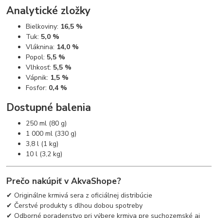
Analytické zložky
Bielkoviny:
16,5 %
Tuk:
5,0 %
Vláknina:
14,0 %
Popol:
5,5 %
Vlhkosť:
5,5 %
Vápnik:
1,5 %
Fosfor:
0,4 %
Dostupné balenia
250 ml (80 g)
1 000 ml (330 g)
3,8 l (1 kg)
10 l (3,2 kg)
Prečo nakúpiť v AkvaShope?
✔ Originálne krmivá sera z oficiálnej distribúcie
✔ Čerstvé produkty s dlhou dobou spotreby
✔ Odborné poradenstvo pri výbere krmiva pre suchozemské aj