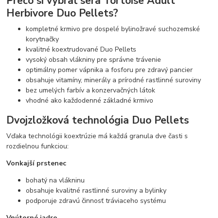
Prečo si vybrať sera Tortoise Adult
Herbivore Duo Pellets?
kompletné krmivo pre dospelé bylinožravé suchozemské
korytnačky
kvalitné koextrudované Duo Pellets
vysoký obsah vlákniny pre správne trávenie
optimálny pomer vápnika a fosforu pre zdravý pancier
obsahuje vitamíny, minerály a prírodné rastlinné suroviny
bez umelých farbív a konzervačných látok
vhodné ako každodenné základné krmivo
Dvojzložková technológia Duo Pellets
Vďaka technológii koextrúzie má každá granula dve časti s
rozdielnou funkciou:
Vonkajší prstenec
bohatý na vlákninu
obsahuje kvalitné rastlinné suroviny a bylinky
podporuje zdravú činnosť tráviaceho systému
Vnútorné jadro