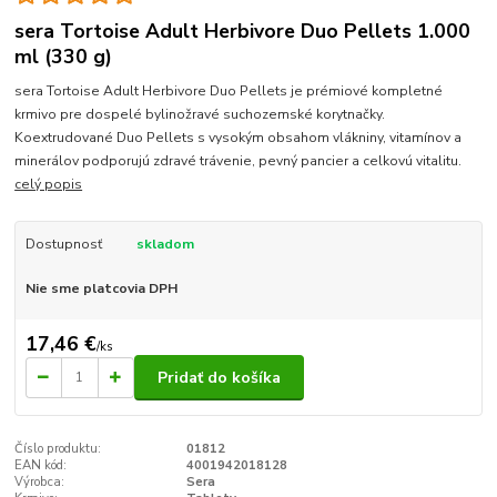
sera Tortoise Adult Herbivore Duo Pellets 1.000
ml (330 g)
sera Tortoise Adult Herbivore Duo Pellets je prémiové kompletné
krmivo pre dospelé bylinožravé suchozemské korytnačky.
Koextrudované Duo Pellets s vysokým obsahom vlákniny, vitamínov a
minerálov podporujú zdravé trávenie, pevný pancier a celkovú vitalitu.
celý popis
Dostupnosť
skladom
Nie sme platcovia DPH
17,46 €
/
ks
Pridať do košíka
Číslo produktu:
01812
EAN kód:
4001942018128
Výrobca:
Sera