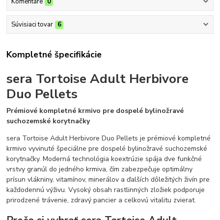
Komentáre
0
Súvisiaci tovar
6
Kompletné špecifikácie
sera Tortoise Adult Herbivore
Duo Pellets
Prémiové kompletné krmivo pre dospelé bylinožravé
suchozemské korytnačky
sera Tortoise Adult Herbivore Duo Pellets je prémiové kompletné
krmivo vyvinuté špeciálne pre dospelé bylinožravé suchozemské
korytnačky. Moderná technológia koextrúzie spája dve funkčné
vrstvy granúl do jedného krmiva, čím zabezpečuje optimálny
prísun vlákniny, vitamínov, minerálov a ďalších dôležitých živín pre
každodennú výživu. Vysoký obsah rastlinných zložiek podporuje
prirodzené trávenie, zdravý pancier a celkovú vitalitu zvierat.