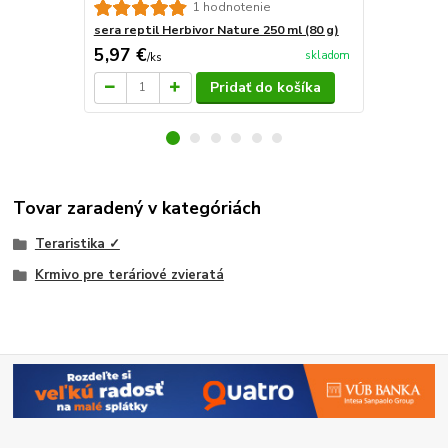
sera reptil 
1 hodnotenie
sera reptil Herbivor Nature 250 ml (80 g)
5,97 €
117,42 
skladom
/
ks
Pridať do košíka
Tovar zaradený v kategóriách
Teraristika ✓
Krmivo pre teráriové zvieratá