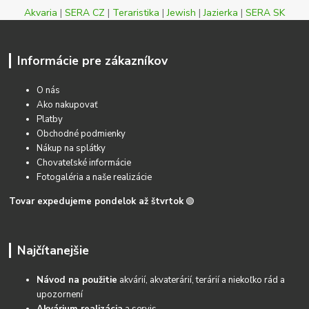
Akvaria
|
SERA CZ
|
Teraristika
|
Jewish
|
Jazierka
|
SERA SK
Informácie pre zákazníkov
O nás
Ako nakupovať
Platby
Obchodné podmienky
Nákup na splátky
Chovateľské informácie
Fotogaléria a naše realizácie
Tovar expedujeme pondelok až štvrtok
🟢
Najčítanejšie
Návod na použitie
akvárií, akvaterárií, terárií a niekoľko rád a
upozornení