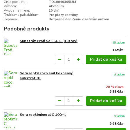
Číslo produktu:
TO10040305MM
Výrobca:
Akvárium
Výroba na mieru:
10 dní
Terárium / paludárium:
Pre plazy, rastliny
Doprava:
Bezpečné doručenie vlastným autom
Podobné produkty
Substrát Profi Soil SOIL (8 litrov)
Skladom
14 €
/
ks
Pridať do košíka
Sera reptil coco soil kokosový
skladom
substrát 8L
20 % zľava
3,99 €
/
ks
Pridať do košíka
Sera reptimineral C 100ml
skladom
9,68 €
/
ks