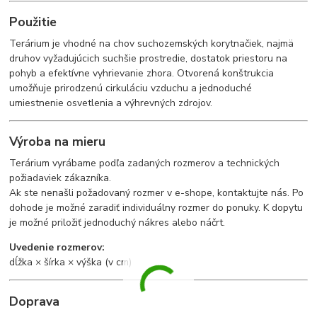
Použitie
Terárium je vhodné na chov suchozemských korytnačiek, najmä
druhov vyžadujúcich suchšie prostredie, dostatok priestoru na
pohyb a efektívne vyhrievanie zhora. Otvorená konštrukcia
umožňuje prirodzenú cirkuláciu vzduchu a jednoduché
umiestnenie osvetlenia a výhrevných zdrojov.
Výroba na mieru
Terárium vyrábame podľa zadaných rozmerov a technických
požiadaviek zákazníka.
Ak ste nenašli požadovaný rozmer v e-shope, kontaktujte nás. Po
dohode je možné zaradiť individuálny rozmer do ponuky. K dopytu
je možné priložiť jednoduchý nákres alebo náčrt.
Uvedenie rozmerov:
dĺžka × šírka × výška (v cm)
Doprava