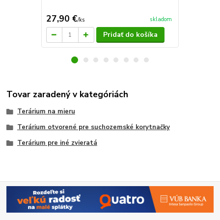
27,90 €
34,40 €
skladom
/
ks
/
k
Pridať do košíka
Tovar zaradený v kategóriách
Terárium na mieru
Terárium otvorené pre suchozemské korytnačky
Terárium pre iné zvieratá