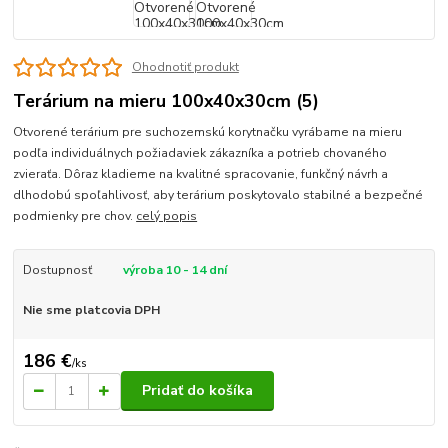
Ohodnotiť produkt
Terárium na mieru 100x40x30cm (5)
Otvorené terárium pre suchozemskú korytnačku vyrábame na mieru
podľa individuálnych požiadaviek zákazníka a potrieb chovaného
zvieraťa. Dôraz kladieme na kvalitné spracovanie, funkčný návrh a
dlhodobú spoľahlivosť, aby terárium poskytovalo stabilné a bezpečné
podmienky pre chov.
celý popis
Dostupnosť
výroba 10 - 14 dní
Nie sme platcovia DPH
186 €
/
ks
Pridať do košíka