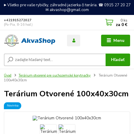
►Všetko pre vaše rybičky, záhradné jazierka či terária. ☎ 0915 27 20 27
✉ akvashop@gmail.com
0
ks
+421915272027
za
0 €
(Po-Pia, 8-16 hod.)
Menu
Hľadať
Úvod
Terárium otvorené pre suchozemské korytnačky
Terárium Otvorené
100x40x30cm
Terárium Otvorené 100x40x30cm
Novinka