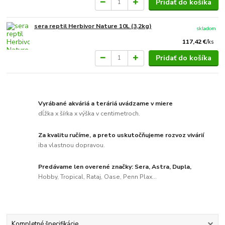
Pridať do košíka
sera reptil Herbivor Nature 10L (3,2kg)
skladom
117,42 €
/
ks
Pridať do košíka
Vyrábané akváriá a teráriá uvádzame v miere
dĺžka x šírka x výška v centimetroch.
Za kvalitu ručíme, a preto uskutočňujeme rozvoz vivárií
iba vlastnou dopravou.
Predávame len overené značky: Sera, Astra, Dupla,
Hobby, Tropical, Rataj, Oase, Penn Plax...
Kompletné špecifikácie