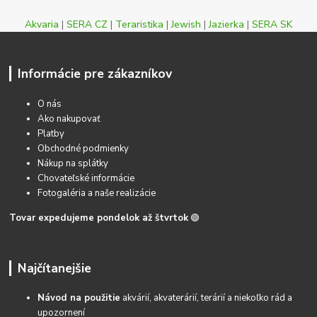
Akvaria
|
SERA CZ
|
Teraristika
|
Jewish
|
Jazierka
|
SERA SK
Informácie pre zákazníkov
O nás
Ako nakupovať
Platby
Obchodné podmienky
Nákup na splátky
Chovateľské informácie
Fotogaléria a naše realizácie
Tovar expedujeme pondelok až štvrtok
🟢
Najčítanejšie
Návod na použitie
akvárií, akvaterárií, terárií a niekoľko rád a
upozornení