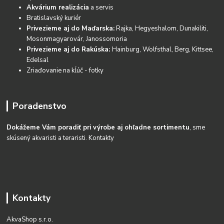
Akvárium realizácia
a servis
Bratislavský kuriér
Privezieme aj do Maďarska:
Rajka, Hegyeshalom, Dunakiliti,
Mosonmagyarovár, Janossomoria
Privezieme aj do Rakúska:
Hainburg, Wolfsthal, Berg, Kittsee,
Edelsal
Zriaďovanie na kĺúč - fotky
Poradenstvo
Dokážeme Vám poradiť pri výrobe aj ohľadne sortimentu
, sme
skúsený akvaristi a teraristi.
Kontakty
Kontakty
AkvaShop s.r.o.