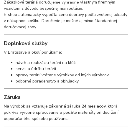
Zákazkové teráriá doručujeme výhradne vlastným firemným
vozidlom z dôvodu bezpečnej manipulácie.
E-shop automaticky vypočíta cenu dopravy podľa zvolenej lokality
v nákupnom košíku. Doručenie je možné aj mimo štandardnej
doručovacej zóny.
Doplnkové služby
V Bratislave a okolí ponúkame:
návrh a realizáciu terárií na kľúč
servis a údržbu terárií
opravy terárií vrátane výrobkov od iných výrobcov
odborné poradenstvo a obhliadky
Záruka
Na výrobok sa vzťahuje
zákonná záruka 24 mesiacov
, ktorá
pokrýva výrobné spracovanie a použité materiály pri dodržaní
odporúčaného spôsobu používania.