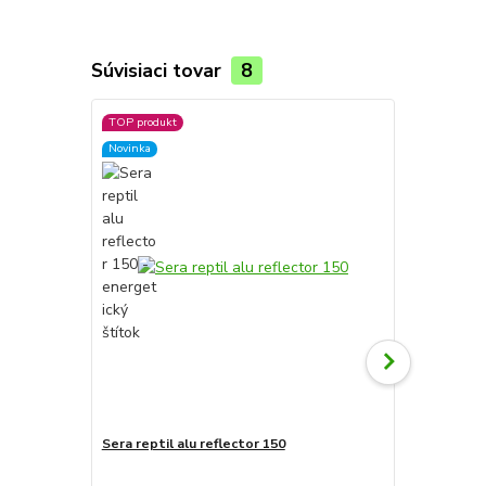
Súvisiaci tovar
8
TOP produkt
Novinka
Sera reptil alu reflector 150
Sera reptil 