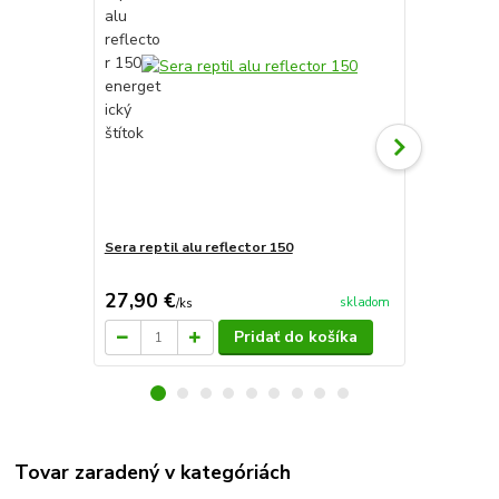
Sera reptil alu reflector 150
Sera reptil 
27,90 €
34,40 €
skladom
/
ks
/
k
Pridať do košíka
Tovar zaradený v kategóriách