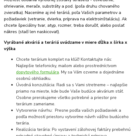
ohrievanie, merače, substráty a pod. (poľa druhu chovaného
zvieratka). Naceníme aj iné teráriá, poľa Vašich parametrov a
požiadaviek (vetranie, dvierka, príprava na elektroinštaláciu). Ak
chcete špeciálny tvar, atyp, rozmer, treba doručiť, alebo poslať
nákres (stačí len naskicovať).
Vyrábané akváriá a teráriá uvádzame v miere dĺžka x šírka x
výška
Chcete terárium komplet na kľúč! Kontaktujte nás:
Najlepšie telefonicky, mailom alebo prostredníctvom
dopytového formulára
. My sa Vám ozveme a dojednáme
osobnú obhliadku.
Úvodná konzultácia: Radi sa s Vami stretneme – najlepšie
priamo na mieste, kde bude Vaše budúce akvárium stáť.
Osobne prerokujeme všetko potrebné a priestor pre
terárium zameriame.
Vytvorenie návrhu: Presne podľa vašich požiadaviek a
podľa možností priestoru vytvoríme návrh vášho budúceho
terária.
Realizácia terária: Po vystavení zálohovej faktúry prebehnú
prípadné stavebné úpravy a technická príprava.