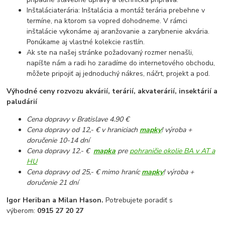
Inštaláciaterária: Inštalácia a montáž terária prebehne v
termíne, na ktorom sa vopred dohodneme. V rámci
inštalácie vykonáme aj aranžovanie a zarybnenie akvária.
Ponúkame aj vlastné kolekcie rastlín.
Ak ste na našej stránke požadovaný rozmer nenašli,
napíšte nám a radi ho zaradíme do internetového obchodu,
môžete pripojiť aj jednoduchý nákres, náčrt, projekt a pod.
Výhodné ceny rozvozu akvárií, terárií, akvaterárií, insektárií a
paludárií
Cena dopravy v Bratislave 4.90 €
Cena dopravy od 12,- € v hraniciach
mapky
! výroba +
doručenie 10-14 dní
Cena dopravy 12.- €
mapka
pre
pohraničie okolie BA v AT a
HU
Cena dopravy od 25,- € mimo hraníc
mapky
! výroba +
doručenie 21 dní
Igor Heriban a Milan Hason.
Potrebujete poradiť s
výberom:
0915 27 20 27