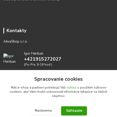
Kontakty
AkvaShop s.r.o.
Igor Heriban
+421915272027
(Po-Pia, 8-16 hod.)
akvashop@gmail.com
Spracovanie cookies
Náš e-shop a partneri potrebujú Váš
súhlas
s použitím súborov
cookies, aby Vám mohli zobrazovať informácie týkajúce sa Vašich
záujmov.
Súhlasím
Nastavenia
Realizujeme prírodné akvária: AkvaShop s.r.o. • IBAN:
SK3911000000002947087849