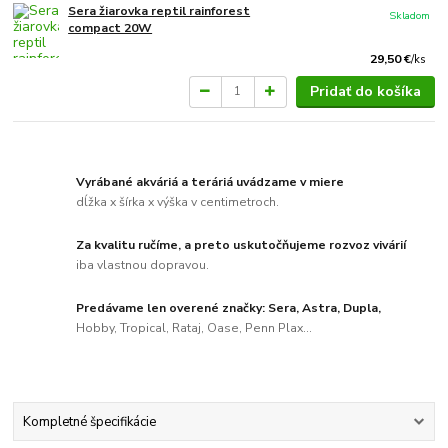
Sera žiarovka reptil rainforest
Skladom
compact 20W
29,50 €
/
ks
Pridať do košíka
Vyrábané akváriá a teráriá uvádzame v miere
dĺžka x šírka x výška v centimetroch.
Za kvalitu ručíme, a preto uskutočňujeme rozvoz vivárií
iba vlastnou dopravou.
Predávame len overené značky: Sera, Astra, Dupla,
Hobby, Tropical, Rataj, Oase, Penn Plax...
Kompletné špecifikácie