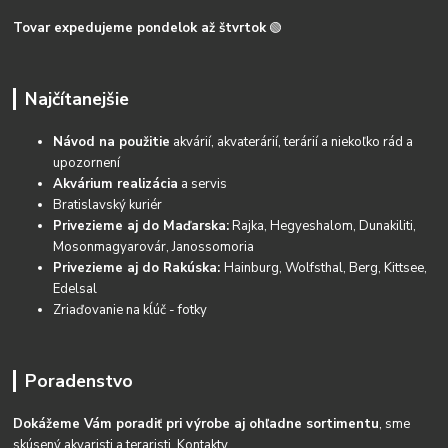
Tovar expedujeme pondelok až štvrtok
🟢
Najčítanejšie
Návod na použitie
akvárií, akvaterárií, terárií a niekoľko rád a
upozornení
Akvárium realizácia
a servis
Bratislavský kuriér
Privezieme aj do Maďarska:
Rajka, Hegyeshalom, Dunakiliti,
Mosonmagyarovár, Janossomoria
Privezieme aj do Rakúska:
Hainburg, Wolfsthal, Berg, Kittsee,
Edelsal
Zriaďovanie na kĺúč - fotky
Poradenstvo
Dokážeme Vám poradiť pri výrobe aj ohľadne sortimentu
, sme
skúsený akvaristi a teraristi.
Kontakty