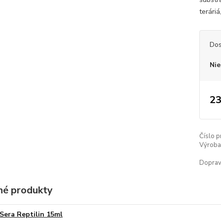
terári
Dos
Nie
23
Číslo p
Výroba 
Doprav
é produkty
Sera Reptilin 15ml