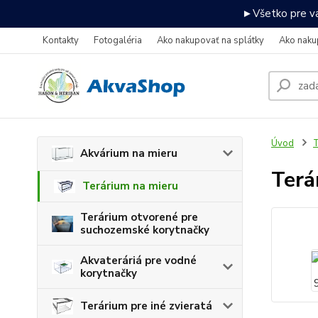
►Všetko pre va
Kontakty
Fotogaléria
Ako nakupovať na splátky
Ako naku
Úvod
T
Akvárium na mieru
Terá
Terárium na mieru
Terárium otvorené pre
suchozemské korytnačky
Akvateráriá pre vodné
korytnačky
Terárium pre iné zvieratá