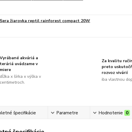
Sera žiarovka reptil rainforest compact 20W
Vyrábané akváriá a
Za kvalitu ručí
teráriá uvádzame v
preto uskutoč
miere
rozvoz vivárií
dĺžka x šírka x výška v
iba vlastnou do
centimetroch.
etné špecifikácie
Parametre
Hodnotenie
0
tné špecifikácie