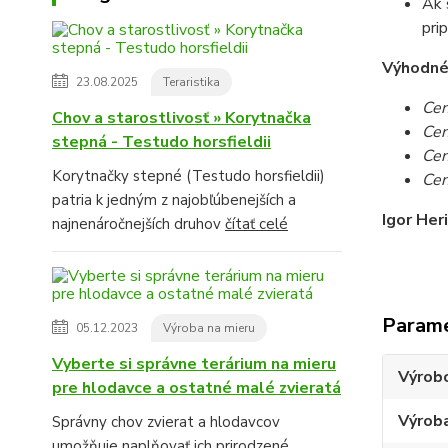
Ak 
pri
Výhodné c
23.08.2025
Teraristika
Cen
Chov a starostlivosť » Korytnačka
Cen
stepná - Testudo horsfieldii
Cen
Korytnačky stepné (Testudo horsfieldii)
Cen
patria k jedným z najobľúbenejších a
Igor Her
najnenáročnejších druhov
čítať celé
Param
05.12.2023
Výroba na mieru
Vyberte si správne terárium na mieru
Výrob
pre hlodavce a ostatné malé zvieratá
Výroba
Správny chov zvierat a hlodavcov
umožňuje naplňovať ich prirodzené