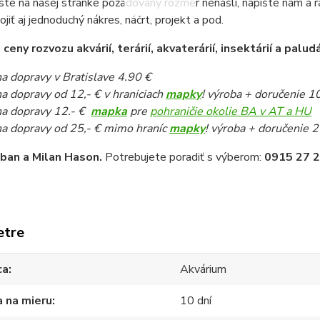
ste na našej stránke požadovaný rozmer nenašli, napíšte nám a 
pojiť aj jednoduchý nákres, náčrt, projekt a pod.
eny rozvozu akvárií, terárií, akvaterárií, insektárií a paludá
a dopravy v Bratislave 4.90 €
a dopravy od 12,- € v hraniciach
mapky
! výroba + doručenie 1
a dopravy 12.- €
mapka
pre
pohraničie okolie BA v AT a HU
a dopravy od 25,- € mimo hraníc
mapky
! výroba + doručenie 2
iban a Milan Hason.
Potrebujete poradiť s výberom:
0915 27 2
etre
ca
Akvárium
 na mieru
10 dní