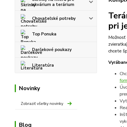
akvárium a terárium
Terá
Chovateľské potreby
pri 
Top Ponuka
Možnosť d
zvieratka
Darčekové poukazy
chcete šp
Vyrábané
Literatúra
Chc
for
Úvo
Novinky
pre
Vyt
Zobraziť všetky novinky
Rea
Inš
vyk
Blog