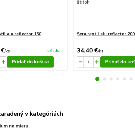
til alu reflector 150
Sera reptil alu reflector 200
 €
34,40 €
skladom
/
ks
/
ks
Pridať do košíka
Pridať do ko
zaradený v kategóriách
ium na mieru