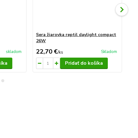
Sera žiarovka reptil daylight compact
Se
26W
2
22,70 €
29
skladom
Skladom
/
ks
šíka
Pridať do košíka