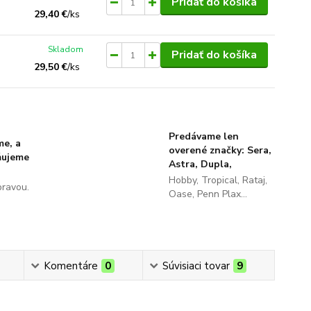
Pridať do košíka
29,40 €
/
ks
Skladom
Pridať do košíka
29,50 €
/
ks
Predávame len
me, a
overené značky: Sera,
ňujeme
Astra, Dupla,
Hobby, Tropical, Rataj,
pravou.
Oase, Penn Plax...
Komentáre
0
Súvisiaci tovar
9