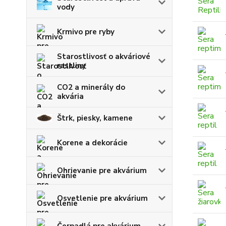
vody
Krmivo pre ryby
Starostlivosť o akváriové
rastliny
CO2 a minerály do
akvária
Štrk, piesky, kamene
Korene a dekorácie
Ohrievanie pre akvárium
Osvetlenie pre akvárium
Čerpadlá pre akvárium