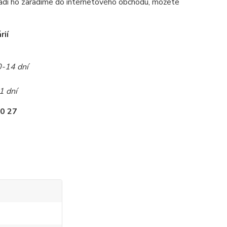
radi ho zaradíme do internetového obchodu, môžete
rií
0-14 dní
1 dní
0 27