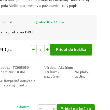
á, poľa Vašich parametrov a požiadavie...
celý popis
tupnosť
výroba 10 - 14 dní
 sme platcovia DPH
9 €
Pridať do košíka
/
ks
roduktu:
TC905050
Výrobca:
Akvárium
na mieru:
10 dní
Terárium /
Pre plazy,
paludárium:
rastliny
a:
Bezpečné doručenie
vlastným autom
skladom
Pridať do košíka