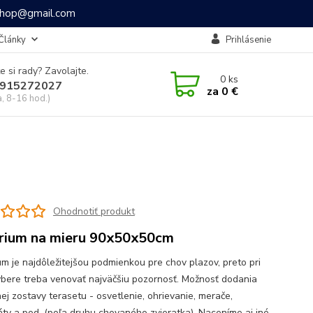
ashop@gmail.com
Články
Prihlásenie
e si rady? Zavolajte.
0
ks
915272027
za
0 €
a, 8-16 hod.)
Ohodnotiť produkt
rium na mieru 90x50x50cm
um je najdôležitejšou podmienkou pre chov plazov, preto pri
ýbere treba venovať najväčšiu pozornosť. Možnosť dodania
ej zostavy terasetu - osvetlenie, ohrievanie, merače,
áty a pod. (poľa druhu chovaného zvieratka). Naceníme aj iné