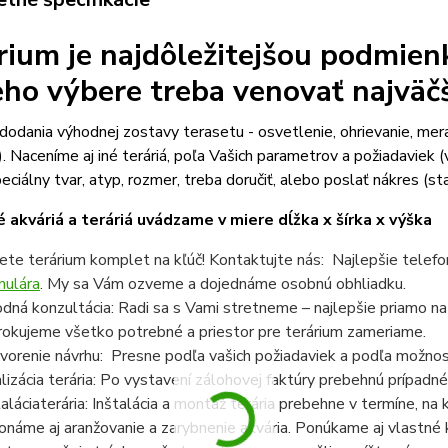
rium je najdôležitejšou podmien
jeho výbere treba venovať najväč
odania výhodnej zostavy terasetu - osvetlenie, ohrievanie, mer
). Naceníme aj iné teráriá, poľa Vašich parametrov a požiadaviek (v
eciálny tvar, atyp, rozmer, treba doručiť, alebo poslať nákres (sta
 akváriá a teráriá uvádzame v miere dĺžka x šírka x výška
ete terárium komplet na kľúč! Kontaktujte nás: Najlepšie telef
mulára
. My sa Vám ozveme a dojednáme osobnú obhliadku.
dná konzultácia: Radi sa s Vami stretneme – najlepšie priamo n
rokujeme všetko potrebné a priestor pre terárium zameriame.
vorenie návrhu: Presne podľa vašich požiadaviek a podľa možnost
lizácia terária: Po vystavení zálohovej faktúry prebehnú prípadné
taláciaterária: Inštalácia a montáž terária prebehne v termíne, n
onáme aj aranžovanie a zarybnenie akvária. Ponúkame aj vlastné k