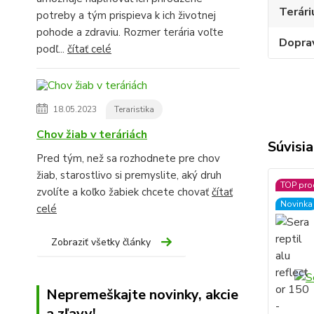
Terári
potreby a tým prispieva k ich životnej
pohode a zdraviu. Rozmer terária voľte
Dopra
podľ...
čítať celé
18.05.2023
Teraristika
Chov žiab v teráriách
Súvisia
Pred tým, než sa rozhodnete pre chov
žiab, starostlivo si premyslite, aký druh
TOP pro
zvolíte a koľko žabiek chcete chovať
čítať
Novinka
celé
Zobraziť všetky články
Nepremeškajte novinky, akcie
a zľavy!