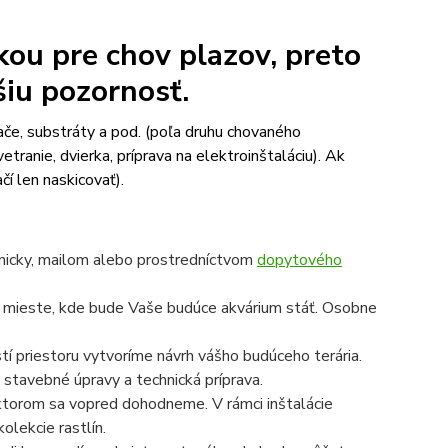
kou pre chov plazov, preto
šiu pozornosť.
ače, substráty a pod. (poľa druhu chovaného
etranie, dvierka, príprava na elektroinštaláciu). Ak
čí len naskicovať).
onicky, mailom alebo prostredníctvom
dopytového
a mieste, kde bude Vaše budúce akvárium stáť. Osobne
í priestoru vytvoríme návrh vášho budúceho terária.
 stavebné úpravy a technická príprava.
a ktorom sa vopred dohodneme. V rámci inštalácie
olekcie rastlín.