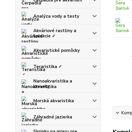
Analýza vody a testy
Akváriové rastliny a
kolekcie ✓
Akvaristické pomôcky
Teraristika ✓
Nanoakvaristika a
krevety
Morská akvaristika
Kompl
Záhradné jazierka
Komple
Skrinky na mieru pre