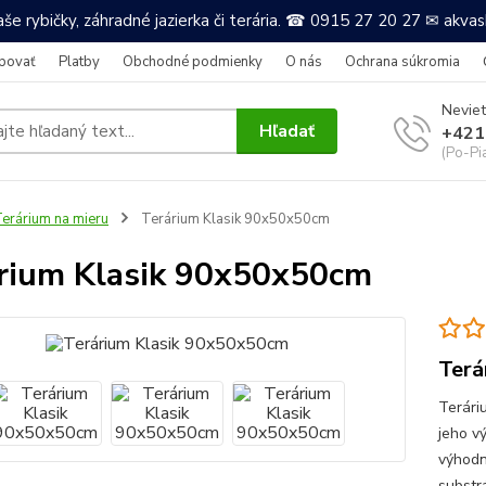
še rybičky, záhradné jazierka či terária. ☎ 0915 27 20 27 ✉ akv
povať
Platby
Obchodné podmienky
O nás
Ochrana súkromia
Neviet
Hľadať
+421
(Po-Pi
erárium na mieru
Terárium Klasik 90x50x50cm
rium Klasik 90x50x50cm
Terá
Terári
jeho v
výhodn
substr