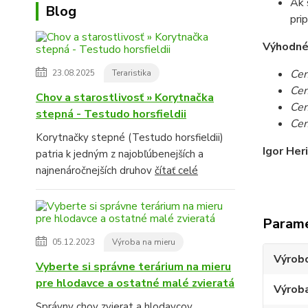
Ak 
Blog
pri
Výhodné c
Cen
23.08.2025
Teraristika
Cen
Chov a starostlivosť » Korytnačka
Cen
stepná - Testudo horsfieldii
Cen
Korytnačky stepné (Testudo horsfieldii)
Igor Her
patria k jedným z najobľúbenejších a
najnenáročnejších druhov
čítať celé
Param
05.12.2023
Výroba na mieru
Výrob
Vyberte si správne terárium na mieru
pre hlodavce a ostatné malé zvieratá
Výroba
Správny chov zvierat a hlodavcov