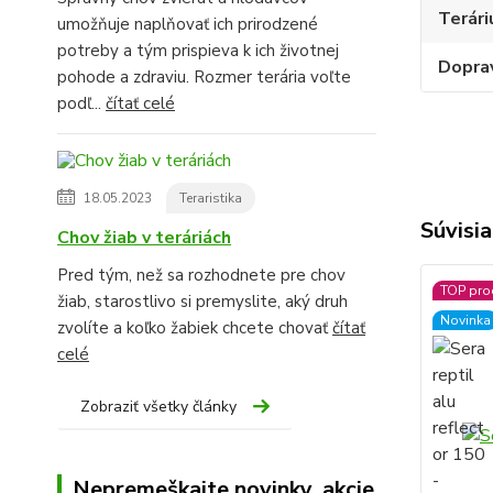
Terári
umožňuje naplňovať ich prirodzené
potreby a tým prispieva k ich životnej
Dopra
pohode a zdraviu. Rozmer terária voľte
podľ...
čítať celé
18.05.2023
Teraristika
Súvisia
Chov žiab v teráriách
Pred tým, než sa rozhodnete pre chov
TOP pro
žiab, starostlivo si premyslite, aký druh
Novinka
zvolíte a koľko žabiek chcete chovať
čítať
celé
Zobraziť všetky články
Nepremeškajte novinky, akcie