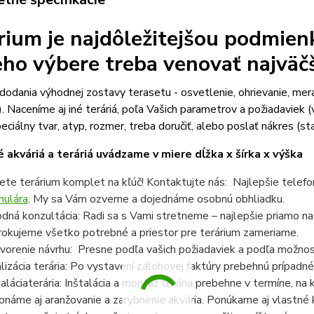
rium je najdôležitejšou podmien
jeho výbere treba venovať najväč
odania výhodnej zostavy terasetu - osvetlenie, ohrievanie, mer
). Naceníme aj iné teráriá, poľa Vašich parametrov a požiadaviek (v
eciálny tvar, atyp, rozmer, treba doručiť, alebo poslať nákres (sta
 akváriá a teráriá uvádzame v miere dĺžka x šírka x výška
ete terárium komplet na kľúč! Kontaktujte nás: Najlepšie telef
mulára
. My sa Vám ozveme a dojednáme osobnú obhliadku.
dná konzultácia: Radi sa s Vami stretneme – najlepšie priamo n
rokujeme všetko potrebné a priestor pre terárium zameriame.
vorenie návrhu: Presne podľa vašich požiadaviek a podľa možnost
lizácia terária: Po vystavení zálohovej faktúry prebehnú prípadné
taláciaterária: Inštalácia a montáž terária prebehne v termíne, n
onáme aj aranžovanie a zarybnenie akvária. Ponúkame aj vlastné k