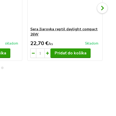
Sera žiarovka reptil daylight compact
Se
26W
2
22,70 €
29
skladom
Skladom
/
ks
šíka
Pridať do košíka