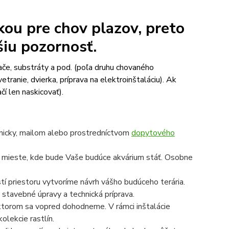
kou pre chov plazov, preto
šiu pozornosť.
ače, substráty a pod. (poľa druhu chovaného
etranie, dvierka, príprava na elektroinštaláciu). Ak
čí len naskicovať).
onicky, mailom alebo prostredníctvom
dopytového
a mieste, kde bude Vaše budúce akvárium stáť. Osobne
í priestoru vytvoríme návrh vášho budúceho terária.
 stavebné úpravy a technická príprava.
a ktorom sa vopred dohodneme. V rámci inštalácie
olekcie rastlín.