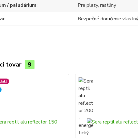
um / paludárium
Pre plazy, rastliny
va
Bezpečné doručenie vlast
ci tovar
9
dukt