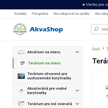
►Všetko pre va
Kontakty
Fotogaléria
Ako nakupovať na splátky
Ako naku
Úvod
T
Akvárium na mieru
Terá
Terárium na mieru
Terárium otvorené pre
suchozemské korytnačky
Akvateráriá pre vodné
korytnačky
Terárium pre iné zvieratá