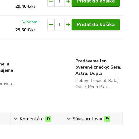
Pridať do košíka
29,40 €
/
ks
Skladom
Pridať do košíka
29,50 €
/
ks
Predávame len
me, a
overené značky: Sera,
ňujeme
Astra, Dupla,
Hobby, Tropical, Rataj,
pravou.
Oase, Penn Plax...
Komentáre
0
Súvisiaci tovar
9