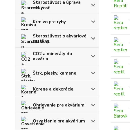
Starostlivosť a úprava
vody
Krmivo pre ryby
Starostlivosť o akváriové
rastliny
CO2 a minerály do
akvária
Štrk, piesky, kamene
Korene a dekorácie
Ohrievanie pre akvárium
Osvetlenie pre akvárium