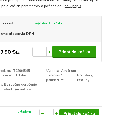
á, poľa Vašich parametrov a požiadavie...
celý popis
tupnosť
výroba 10 - 14 dní
 sme platcovia DPH
9,90 €
Pridať do košíka
/
ks
roduktu:
TC904545
Výrobca:
Akvárium
na mieru:
10 dní
Terárium /
Pre plazy,
paludárium:
rastliny
a:
Bezpečné doručenie
vlastným autom
skladom
Pridať do košíka