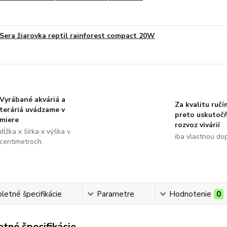
Sera žiarovka reptil rainforest compact 20W
Vyrábané akváriá a
Za kvalitu ručí
teráriá uvádzame v
preto uskutoč
miere
rozvoz vivárií
dĺžka x šírka x výška v
iba vlastnou do
centimetroch.
etné špecifikácie
Parametre
Hodnotenie
0
tné špecifikácie