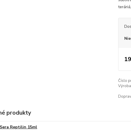
terári
Dos
Nie
19
Číslo p
Výroba 
Doprav
é produkty
Sera Reptilin 15ml