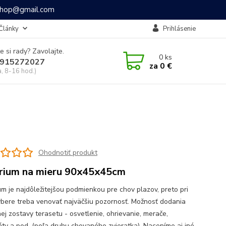
ashop@gmail.com
Články
Prihlásenie
e si rady? Zavolajte.
0
ks
915272027
za
0 €
a, 8-16 hod.)
Ohodnotiť produkt
rium na mieru 90x45x45cm
um je najdôležitejšou podmienkou pre chov plazov, preto pri
ýbere treba venovať najväčšiu pozornosť. Možnosť dodania
ej zostavy terasetu - osvetlenie, ohrievanie, merače,
áty a pod. (poľa druhu chovaného zvieratka). Naceníme aj iné