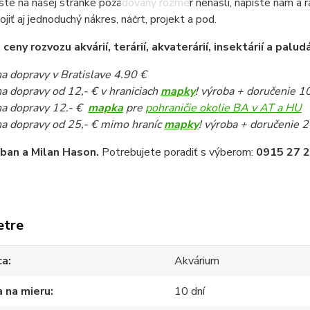
ste na našej stránke požadovaný rozmer nenašli, napíšte nám a 
pojiť aj jednoduchý nákres, náčrt, projekt a pod.
eny rozvozu akvárií, terárií, akvaterárií, insektárií a paludá
a dopravy v Bratislave 4.90 €
a dopravy od 12,- € v hraniciach
mapky
! výroba + doručenie 1
a dopravy 12.- €
mapka
pre
pohraničie okolie BA v AT a HU
a dopravy od 25,- € mimo hraníc
mapky
! výroba + doručenie 2
iban a Milan Hason.
Potrebujete poradiť s výberom:
0915 27 2
etre
ca
Akvárium
 na mieru
10 dní