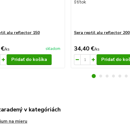
til alu reflector 150
Sera reptil alu reflector 200
 €
34,40 €
skladom
/
ks
/
ks
Pridať do košíka
Pridať do ko
zaradený v kategóriách
ium na mieru