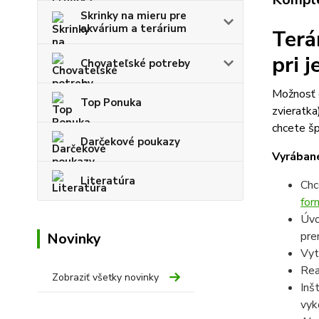
Skrinky na mieru pre
akvárium a terárium
Terá
pri 
Chovateľské potreby
Možnosť d
Top Ponuka
zvieratka
chcete šp
Darčekové poukazy
Vyrábané
Literatúra
Chc
for
Úvo
pre
Novinky
Vyt
Rea
Zobraziť všetky novinky
Inš
vyk