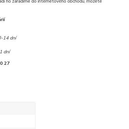
radi ho zaradíme do internetového obchodu, môžete
rií
0-14 dní
1 dní
0 27