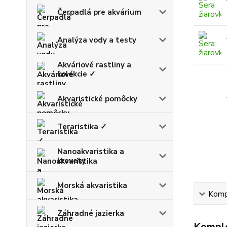
Čerpadlá pre akvárium
Analýza vody a testy
Akváriové rastliny a
kolekcie ✓
Akvaristické pomôcky
Teraristika ✓
Nanoakvaristika a
krevety
Morská akvaristika
Kompl
Záhradné jazierka
Komple