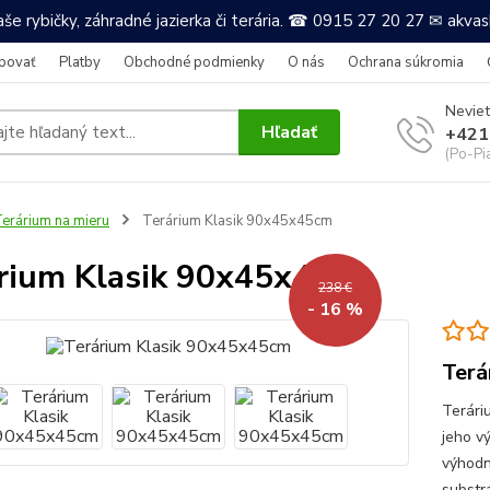
še rybičky, záhradné jazierka či terária. ☎ 0915 27 20 27 ✉ akv
povať
Platby
Obchodné podmienky
O nás
Ochrana súkromia
Neviet
Hľadať
+421
(Po-Pi
erárium na mieru
Terárium Klasik 90x45x45cm
rium Klasik 90x45x45cm
238 €
- 16 %
Terá
Terári
jeho v
výhodn
substr