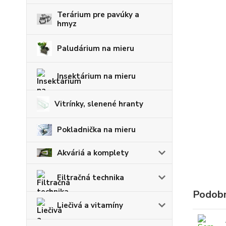
Terárium pre pavúky a
hmyz
Paludárium na mieru
Insektárium na mieru
Vitrínky, slenené hranty
Pokladnička na mieru
Akváriá a komplety
Filtračná technika
Podobn
Liečivá a vitamíny