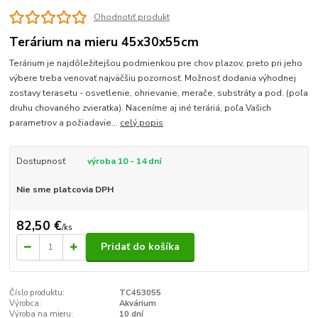
Ohodnotiť produkt
Terárium na mieru 45x30x55cm
Terárium je najdôležitejšou podmienkou pre chov plazov, preto pri jeho
výbere treba venovať najväčšiu pozornosť. Možnosť dodania výhodnej
zostavy terasetu - osvetlenie, ohrievanie, merače, substráty a pod. (poľa
druhu chovaného zvieratka). Naceníme aj iné teráriá, poľa Vašich
parametrov a požiadavie...
celý popis
Dostupnosť
výroba 10 - 14 dní
Nie sme platcovia DPH
82,50 €
/
ks
Pridať do košíka
Číslo produktu:
TC453055
Výrobca:
Akvárium
Výroba na mieru:
10 dní