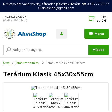
►Všetko pre vaše rybičky, záhradné jazierka či terária. ☎ 0915 27 20 27
✉ akvashop@gmail.com
0
ks
+421915272027
za
0 €
(Po-Pia, 8-16 hod.)
Menu
Hľadať
Úvod
Terárium na mieru
Terárium Klasik 45x30x55cm
Terárium Klasik 45x30x55cm