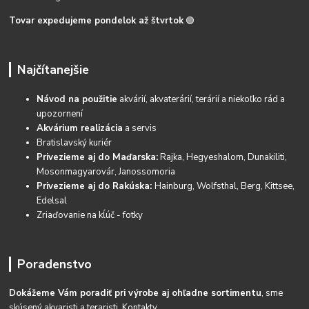
Tovar expedujeme pondelok až štvrtok
🟢
Najčítanejšie
Návod na použitie
akvárií, akvaterárií, terárií a niekoľko rád a
upozornení
Akvárium realizácia
a servis
Bratislavský kuriér
Privezieme aj do Maďarska:
Rajka, Hegyeshalom, Dunakiliti,
Mosonmagyarovár, Janossomoria
Privezieme aj do Rakúska:
Hainburg, Wolfsthal, Berg, Kittsee,
Edelsal
Zriaďovanie na kĺúč - fotky
Poradenstvo
Dokážeme Vám poradiť pri výrobe aj ohľadne sortimentu
, sme
skúsený akvaristi a teraristi.
Kontakty