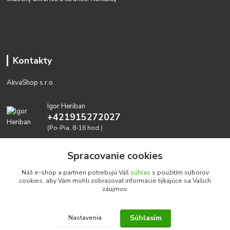
Kontakty
AkvaShop s.r.o.
Igor Heriban
+421915272027
(Po-Pia, 8-16 hod.)
akvashop@gmail.com
Spracovanie cookies
Náš e-shop a partneri potrebujú Váš
súhlas
s použitím súborov
cookies, aby Vám mohli zobrazovať informácie týkajúce sa Vašich
záujmov.
Súhlasím
Nastavenia
Realizujeme prírodné akvária: AkvaShop s.r.o. • IBAN:
SK3911000000002947087849