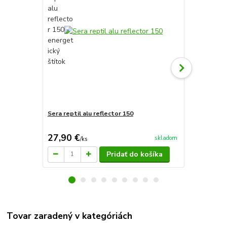
Sera reptil alu reflector 150
Sera reptil 
27,90 €
34,40 €
skladom
/
ks
/
k
Pridať do košíka
Tovar zaradený v kategóriách