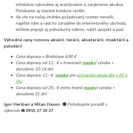
inštalácie vykonáme aj aranžovanie a zarybnenie akvária.
Ponúkame aj vlastné kolekcie rastlín.
Ak ste na našej stránke požadovaný rozmer nenašli,
napíšte nám a radi ho zaradíme do internetového obchodu,
môžete pripojiť aj jednoduchý nákres, náčrt, projekt a pod.
Výhodné ceny rozvozu akvárií, terárií, akvaterárií, insektárií a
paludárií
Cena dopravy v Bratislave 4.90 €
Cena dopravy od 11,- € v hraniciach
mapky
! výroba +
doručenie 10-14 dní
Cena dopravy 11.- €
mapka
pre
pohraničie okolie BA v AT a
HU
Cena dopravy od 25,- € mimo hraníc
mapky
! výroba +
doručenie 21 dní
Igor Heriban a Milan Hason
🟢
Potrebujete poradiť s
výberom
☎️
0915 27 20 27