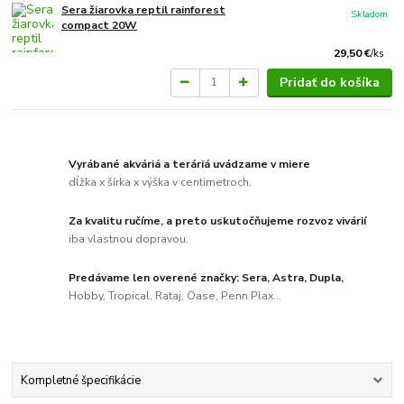
Sera žiarovka reptil rainforest
Skladom
compact 20W
29,50 €
/
ks
Pridať do košíka
Vyrábané akváriá a teráriá uvádzame v miere
dĺžka x šírka x výška v centimetroch.
Za kvalitu ručíme, a preto uskutočňujeme rozvoz vivárií
iba vlastnou dopravou.
Predávame len overené značky: Sera, Astra, Dupla,
Hobby, Tropical, Rataj, Oase, Penn Plax...
Kompletné špecifikácie