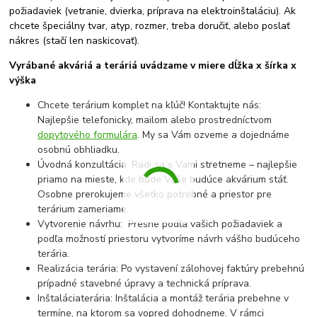
požiadaviek (vetranie, dvierka, príprava na elektroinštaláciu). Ak
chcete špeciálny tvar, atyp, rozmer, treba doručiť, alebo poslať
nákres (stačí len naskicovať).
Vyrábané akváriá a teráriá uvádzame v miere dĺžka x šírka x
výška
Chcete terárium komplet na kľúč! Kontaktujte nás:
Najlepšie telefonicky, mailom alebo prostredníctvom
dopytového formulára
. My sa Vám ozveme a dojednáme
osobnú obhliadku.
Úvodná konzultácia: Radi sa s Vami stretneme – najlepšie
priamo na mieste, kde bude Vaše budúce akvárium stáť.
Osobne prerokujeme všetko potrebné a priestor pre
terárium zameriame.
Vytvorenie návrhu: Presne podľa vašich požiadaviek a
podľa možností priestoru vytvoríme návrh vášho budúceho
terária.
Realizácia terária: Po vystavení zálohovej faktúry prebehnú
prípadné stavebné úpravy a technická príprava.
Inštaláciaterária: Inštalácia a montáž terária prebehne v
termíne, na ktorom sa vopred dohodneme. V rámci