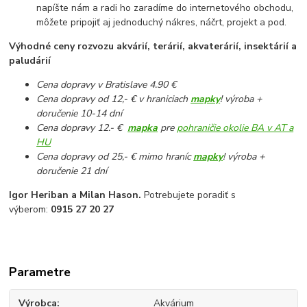
napíšte nám a radi ho zaradíme do internetového obchodu,
môžete pripojiť aj jednoduchý nákres, náčrt, projekt a pod.
Výhodné ceny rozvozu akvárií, terárií, akvaterárií, insektárií a
paludárií
Cena dopravy v Bratislave 4.90 €
Cena dopravy od 12,- € v hraniciach
mapky
! výroba +
doručenie 10-14 dní
Cena dopravy 12.- €
mapka
pre
pohraničie okolie BA v AT a
HU
Cena dopravy od 25,- € mimo hraníc
mapky
! výroba +
doručenie 21 dní
Igor Heriban a Milan Hason.
Potrebujete poradiť s
výberom:
0915 27 20 27
Parametre
Výrobca
Akvárium