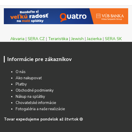
Akvaria
|
SERA CZ
|
Teraristika
|
Jewish
|
Jazierka
|
SERA SK
Informácie pre zákazníkov
O nás
Ako nakupovať
Platby
Obchodné podmienky
Nákup na splátky
Chovateľské informácie
Fotogaléria a naše realizácie
Tovar expedujeme pondelok až štvrtok
🟢