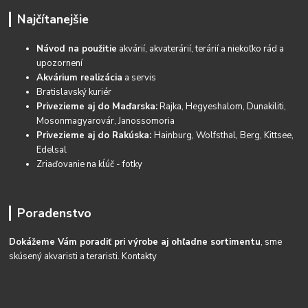
Najčítanejšie
Návod na použitie
akvárií, akvaterárií, terárií a niekoľko rád a
upozornení
Akvárium realizácia
a servis
Bratislavský kuriér
Privezieme aj do Maďarska:
Rajka, Hegyeshalom, Dunakiliti,
Mosonmagyarovár, Janossomoria
Privezieme aj do Rakúska:
Hainburg, Wolfsthal, Berg, Kittsee,
Edelsal
Zriaďovanie na kĺúč - fotky
Poradenstvo
Dokážeme Vám poradiť pri výrobe aj ohľadne sortimentu
, sme
skúsený akvaristi a teraristi.
Kontakty