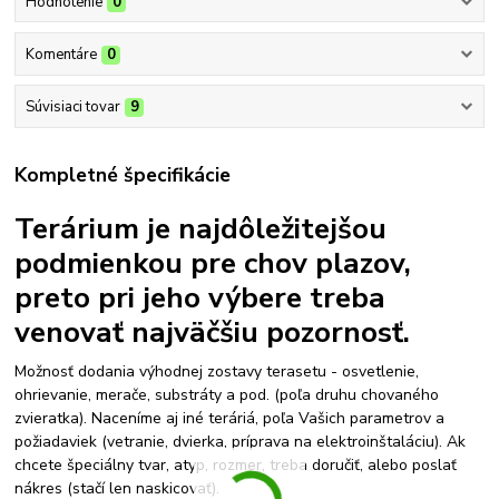
Hodnotenie
0
Komentáre
0
Súvisiaci tovar
9
Kompletné špecifikácie
Terárium je najdôležitejšou
podmienkou pre chov plazov,
preto pri jeho výbere treba
venovať najväčšiu pozornosť.
Možnosť dodania výhodnej zostavy terasetu - osvetlenie,
ohrievanie, merače, substráty a pod. (poľa druhu chovaného
zvieratka). Naceníme aj iné teráriá, poľa Vašich parametrov a
požiadaviek (vetranie, dvierka, príprava na elektroinštaláciu). Ak
chcete špeciálny tvar, atyp, rozmer, treba doručiť, alebo poslať
nákres (stačí len naskicovať).