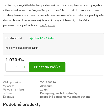
Terárium je najdôležitejšou podmienkou pre chov plazov, preto pri jeho
výbere treba venovať najväčšiu pozornosť. Možnosť dodania výhodnej
zostavy terasetu - osvetlenie, ohrievanie, merače, substráty a pod. (poľa
druhu chovaného zvieratka). Naceníme aj iné teráriá, poľa Vašich
parametrov a požiadavie...
celý popis
Dostupnosť
výroba 10 - 14 dní
Nie sme platcovia DPH
1 020 €
/
ks
Pridať do košíka
Číslo produktu:
TC1808070
Výrobca:
Akvárium
Výroba na mieru:
10 dní
Terárium:
Pre agamy, such. korytnačky
Doprava:
Bezpečné doručenie vlastným autom
Podobné produkty