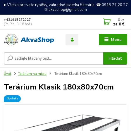
►Všetko pre vaše rybičky, záhradné jazierka či terária. ☎ 0915 27 20 27
✉ akvashop@gmail.com
0
ks
+421915272027
za
0 €
(Po-Pia, 8-16 hod.)
Menu
Hľadať
Úvod
Terárium na mieru
Terárium Klasik 180x80x70cm
Terárium Klasik 180x80x70cm
Novinka