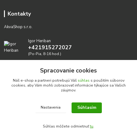
Kontakty
AkvaShop s.r.o.
Igor Heriban
+421915272027
(Po-Pia, 8-16 hod.)
akvashop@gmail.com
Spracovanie cookies
Náš e-shop a partneri potrebujú Váš
súhlas
s použitím súborov
cookies, aby Vám mohli zobrazovať informácie týkajúce sa Vašich
záujmov.
Súhlasím
Nastavenia
Realizujeme prírodné akvária: AkvaShop s.r.o. • IBAN:
SK3911000000002947087849
Súhlas môžete odmietnuť
tu
.
google-site-verification=0nmJ-HDbfWgdf7hn3NpxYEsEo-
EaJNjdtfqiQziJvMA