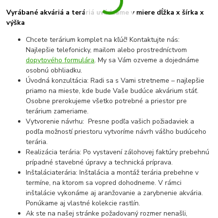
Vyrábané akváriá a teráriá uvádzame v miere dĺžka x šírka x
výška
Chcete terárium komplet na kľúč! Kontaktujte nás:
Najlepšie telefonicky, mailom alebo prostredníctvom
dopytového formulára
. My sa Vám ozveme a dojednáme
osobnú obhliadku.
Úvodná konzultácia: Radi sa s Vami stretneme – najlepšie
priamo na mieste, kde bude Vaše budúce akvárium stáť.
Osobne prerokujeme všetko potrebné a priestor pre
terárium zameriame.
Vytvorenie návrhu: Presne podľa vašich požiadaviek a
podľa možností priestoru vytvoríme návrh vášho budúceho
terária.
Realizácia terária: Po vystavení zálohovej faktúry prebehnú
prípadné stavebné úpravy a technická príprava.
Inštaláciaterária: Inštalácia a montáž terária prebehne v
termíne, na ktorom sa vopred dohodneme. V rámci
inštalácie vykonáme aj aranžovanie a zarybnenie akvária.
Ponúkame aj vlastné kolekcie rastlín.
Ak ste na našej stránke požadovaný rozmer nenašli,