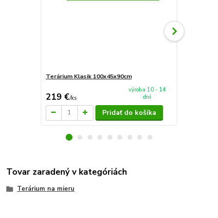
Terárium Klasik 100x45x90cm
Akvaria zah
27см
výroba 10 - 14
219 €
10 €
dní
/
ks
/
ks
Pridať do košíka
Tovar zaradený v kategóriách
Terárium na mieru