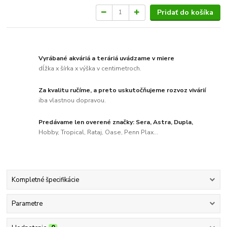
Pridať do košíka
Vyrábané akváriá a teráriá uvádzame v miere
dĺžka x šírka x výška v centimetroch.
Za kvalitu ručíme, a preto uskutočňujeme rozvoz vivárií
iba vlastnou dopravou.
Predávame len overené značky: Sera, Astra, Dupla,
Hobby, Tropical, Rataj, Oase, Penn Plax...
Kompletné špecifikácie
Parametre