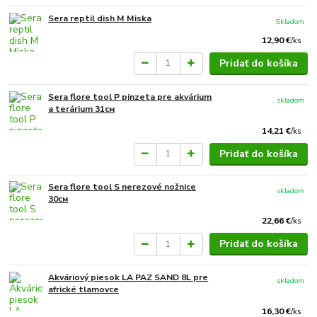
Sera reptil dish M Miska
Skladom
12,90 €
/
ks
Pridať do košíka
Sera flore tool P pinzeta pre akvárium
skladom
a terárium 31см
14,21 €
/
ks
Pridať do košíka
Sera flore tool S nerezové nožnice
skladom
30см
22,66 €
/
ks
Pridať do košíka
Akváriový piesok LA PAZ SAND 8L pre
skladom
africké tlamovce
16,30 €
/
ks