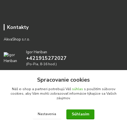
Kontakty
AkvaShop s.r.o.
Igor Heriban
+421915272027
(Po-Pia, 8-16 hod.)
akvashop@gmail.com
Spracovanie cookies
Náš e-shop a partneri potrebujú Váš
súhlas
s použitím súborov
cookies, aby Vám mohli zobrazovať informácie týkajúce sa Vašich
záujmov.
Súhlasím
Nastavenia
Realizujeme prírodné akvária: AkvaShop s.r.o. • IBAN:
SK3911000000002947087849