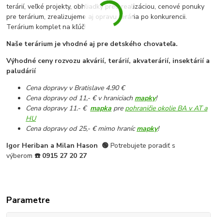
terárií, veľké projekty, obhliadky pred realizáciou, cenové ponuky
pre terárium, zrealizujeme aj opravu terária po konkurencii.
Terárium komplet na kľúč!
Naše terárium je vhodné aj pre detského chovateľa.
Výhodné ceny rozvozu akvárií, terárií, akvaterárií, insektárií a
paludárií
Cena dopravy v Bratislave 4.90 €
Cena dopravy od 11,- € v hraniciach
mapky
!
Cena dopravy 11.- €
mapka
pre
pohraničie okolie BA v AT a
HU
Cena dopravy od 25,- € mimo hraníc
mapky
!
Igor Heriban a Milan Hason
🟢
Potrebujete poradiť s
výberom
☎️
0915 27 20 27
Parametre