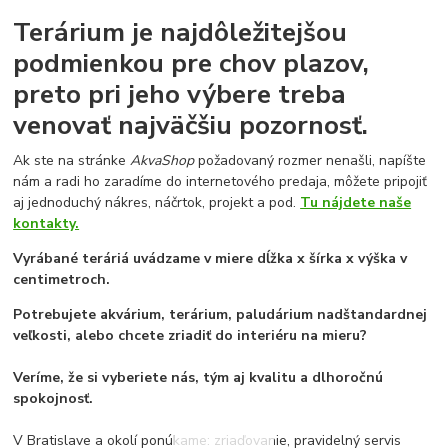
Terárium je najdôležitejšou
podmienkou pre chov plazov,
preto pri jeho výbere treba
venovať najväčšiu pozornosť.
Ak ste na stránke
AkvaShop
požadovaný rozmer nenašli, napíšte
nám a radi ho zaradíme do internetového predaja, môžete pripojiť
aj jednoduchý nákres, náčrtok, projekt a pod.
Tu nájdete naše
kontakty.
Vyrábané teráriá uvádzame v miere dĺžka x šírka x výška v
centimetroch.
Potrebujete akvárium, terárium, paludárium nadštandardnej
veľkosti, alebo chcete zriadiť do interiéru na mieru?
Veríme, že si vyberiete nás, tým aj kvalitu a dlhoročnú
spokojnosť.
V Bratislave a okolí ponúkame: zriaďovanie, pravidelný servis