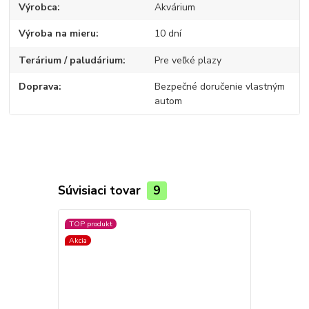
Výrobca
Akvárium
Výroba na mieru
10 dní
Terárium / paludárium
Pre veľké plazy
Doprava
Bezpečné doručenie vlastným
autom
Súvisiaci tovar
9
TOP produkt
TOP produkt
Akcia
Novinka