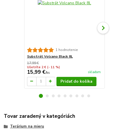
1 hodnotenie
Substrát Volcano Black 8L
Sera reptil 
17,99 €
5 €
Ušetríte 2 €
(- 11 %)
Ušetríte 1,01
15,99 €
3,99 €
skladom
/
ks
/
ks
Pridať do košíka
Tovar zaradený v kategóriách
Terárium na mieru