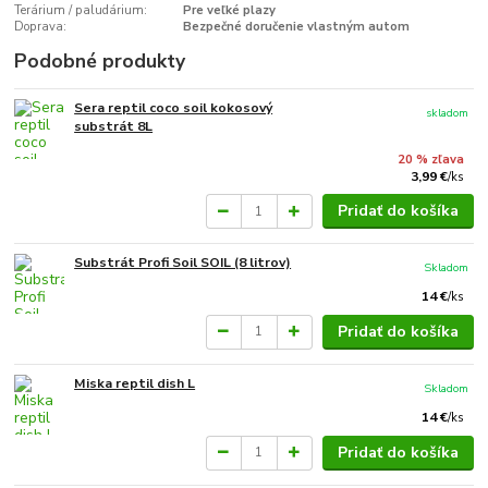
Terárium / paludárium:
Pre veľké plazy
Doprava:
Bezpečné doručenie vlastným autom
Podobné produkty
Sera reptil coco soil kokosový
skladom
substrát 8L
20 % zľava
3,99 €
/
ks
Pridať do košíka
Substrát Profi Soil SOIL (8 litrov)
Skladom
14 €
/
ks
Pridať do košíka
Miska reptil dish L
Skladom
14 €
/
ks
Pridať do košíka