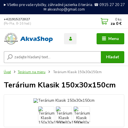
►Všetko pre vaše rybičky, záhradné jazierka či terária. ☎ 0915 27 20 27
✉ akvashop@gmail.com
0
ks
+421915272027
za
0 €
(Po-Pia, 8-16 hod.)
Menu
Hľadať
Úvod
Terárium na mieru
Terárium Klasik 150x30x150cm
Terárium Klasik 150x30x150cm