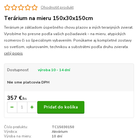
Ohodnotiť produkt
Terárium na mieru 150x30x150cm
Terárium je základom úspešného chovu plazov a iných terarijných zvierat.
Vyrobíme ho presne podľa vašich požiadaviek – na mieru, atypických
rozmerov či so špeciálnym vybavením. Ponúkame aj kompletné zostavy
so svetlom, vykurovaním, technikou a substrátmi podľa druhu zvieraťa.
celý popis
Dostupnosť
výroba 10 - 14 dní
Nie sme platcovia DPH
357 €
/
ks
Pridať do košíka
Číslo produktu:
TC15030150
Výrobca:
Akvárium
Výroba na mieru:
10 dní