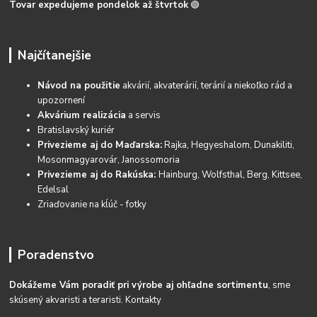
Tovar expedujeme pondelok až štvrtok
🟢
Najčítanejšie
Návod na použitie
akvárií, akvaterárií, terárií a niekoľko rád a
upozornení
Akvárium realizácia
a servis
Bratislavský kuriér
Privezieme aj do Maďarska:
Rajka, Hegyeshalom, Dunakiliti,
Mosonmagyarovár, Janossomoria
Privezieme aj do Rakúska:
Hainburg, Wolfsthal, Berg, Kittsee,
Edelsal
Zriaďovanie na kĺúč - fotky
Poradenstvo
Dokážeme Vám poradiť pri výrobe aj ohľadne sortimentu
, sme
skúsený akvaristi a teraristi.
Kontakty