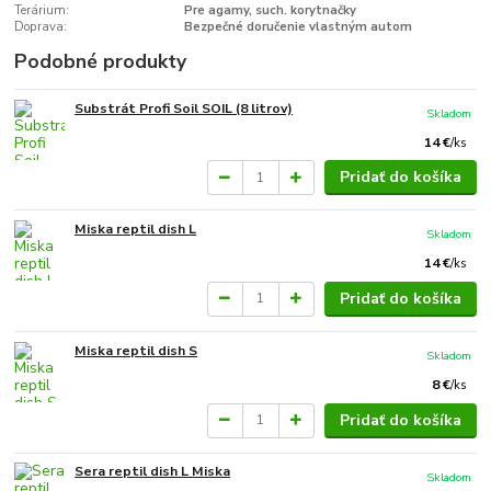
Terárium:
Pre agamy, such. korytnačky
Doprava:
Bezpečné doručenie vlastným autom
Podobné produkty
Substrát Profi Soil SOIL (8 litrov)
Skladom
14 €
/
ks
Pridať do košíka
Miska reptil dish L
Skladom
14 €
/
ks
Pridať do košíka
Miska reptil dish S
Skladom
8 €
/
ks
Pridať do košíka
Sera reptil dish L Miska
Skladom