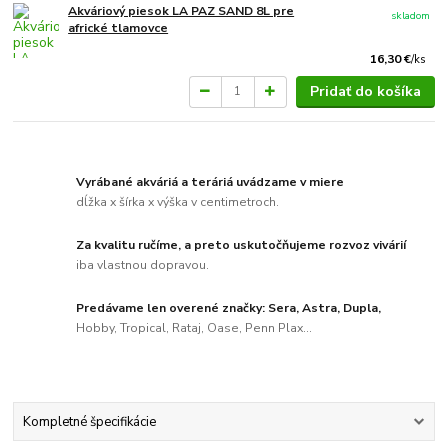
Akváriový piesok LA PAZ SAND 8L pre
skladom
africké tlamovce
16,30 €
/
ks
Pridať do košíka
Vyrábané akváriá a teráriá uvádzame v miere
dĺžka x šírka x výška v centimetroch.
Za kvalitu ručíme, a preto uskutočňujeme rozvoz vivárií
iba vlastnou dopravou.
Predávame len overené značky: Sera, Astra, Dupla,
Hobby, Tropical, Rataj, Oase, Penn Plax...
Kompletné špecifikácie