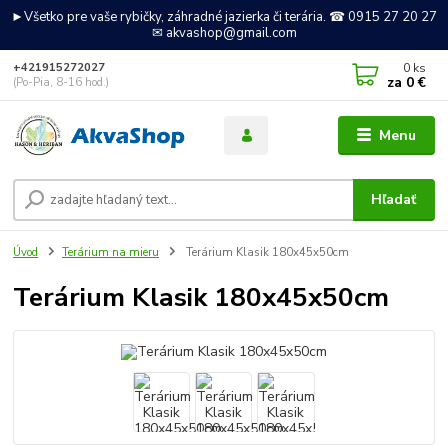
►Všetko pre vaše rybičky, záhradné jazierka či terária. ☎ 0915 27 20 27
✉ akvashop@gmail.com
0
ks
+421915272027
za
0 €
(Po-Pia, 8-16 hod.)
Menu
Hľadať
Úvod
Terárium na mieru
Terárium Klasik 180x45x50cm
Terárium Klasik 180x45x50cm