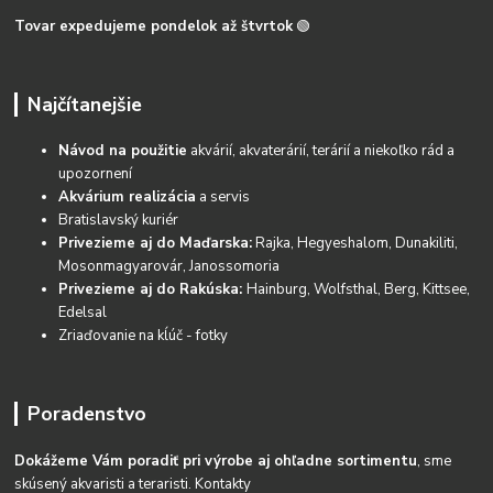
Tovar expedujeme pondelok až štvrtok
🟢
Najčítanejšie
Návod na použitie
akvárií, akvaterárií, terárií a niekoľko rád a
upozornení
Akvárium realizácia
a servis
Bratislavský kuriér
Privezieme aj do Maďarska:
Rajka, Hegyeshalom, Dunakiliti,
Mosonmagyarovár, Janossomoria
Privezieme aj do Rakúska:
Hainburg, Wolfsthal, Berg, Kittsee,
Edelsal
Zriaďovanie na kĺúč - fotky
Poradenstvo
Dokážeme Vám poradiť pri výrobe aj ohľadne sortimentu
, sme
skúsený akvaristi a teraristi.
Kontakty