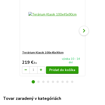
Terárium Klasik 100x45x90cm
Akvaria zah
27см
výroba 10 - 14
219 €
10 €
dní
/
ks
/
ks
Pridať do košíka
Tovar zaradený v kategóriách