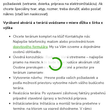
požiadaviek (vetranie, dvierka, príprava na elektroinštaláciu). Ak
chcete špeciálny tvar, atyp, rozmer, treba doručiť, alebo poslať
nákres (stačí len naskicovať).
Vyrábané akváriá a teráriá uvádzame v miere dĺžka x šírka x
výška
Chcete terárium komplet na kľúč! Kontaktujte nás:
Najlepšie telefonicky, mailom alebo prostredníctvom
dopytového formulára
. My sa Vám ozveme a dojednáme
osobnú obhliadku.
Úvodná konzultácia: Radi sa s Vami stretneme – najlepšie
priamo na mieste, kde bude Vaše budúce akvárium stáť.
Osobne prerokujeme všetko potrebné a priestor pre
terárium zameriame.
Vytvorenie návrhu: Presne podľa vašich požiadaviek a
podľa možností priestoru vytvoríme návrh vášho budúceho
terária.
Realizácia terária: Po vystavení zálohovej faktúry prebehnú
prípadné stavebné úpravy a technická príprava.
Inštaláciaterária: Inštalácia a montáž terária prebehne v
termíne, na ktorom sa vopred dohodneme. V rámci