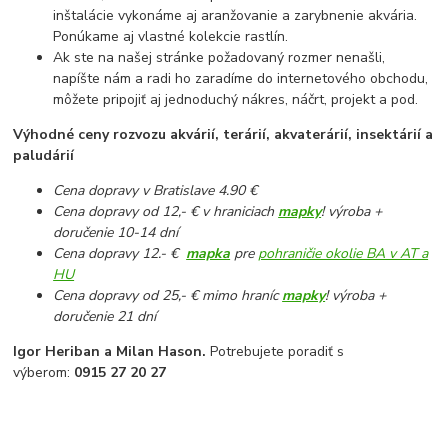
inštalácie vykonáme aj aranžovanie a zarybnenie akvária.
Ponúkame aj vlastné kolekcie rastlín.
Ak ste na našej stránke požadovaný rozmer nenašli,
napíšte nám a radi ho zaradíme do internetového obchodu,
môžete pripojiť aj jednoduchý nákres, náčrt, projekt a pod.
Výhodné ceny rozvozu akvárií, terárií, akvaterárií, insektárií a
paludárií
Cena dopravy v Bratislave 4.90 €
Cena dopravy od 12,- € v hraniciach
mapky
! výroba +
doručenie 10-14 dní
Cena dopravy 12.- €
mapka
pre
pohraničie okolie BA v AT a
HU
Cena dopravy od 25,- € mimo hraníc
mapky
! výroba +
doručenie 21 dní
Igor Heriban a Milan Hason.
Potrebujete poradiť s
výberom:
0915 27 20 27