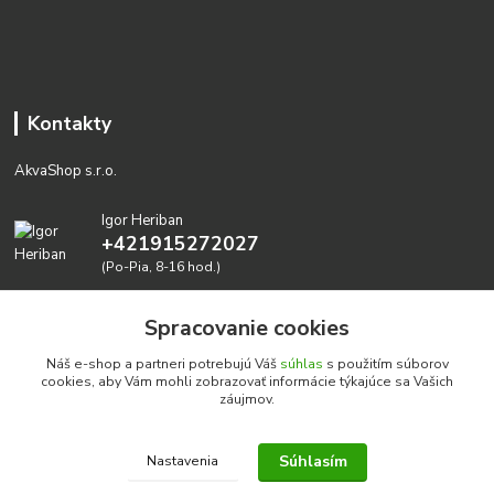
Kontakty
AkvaShop s.r.o.
Igor Heriban
+421915272027
(Po-Pia, 8-16 hod.)
akvashop@gmail.com
Spracovanie cookies
Náš e-shop a partneri potrebujú Váš
súhlas
s použitím súborov
cookies, aby Vám mohli zobrazovať informácie týkajúce sa Vašich
záujmov.
Súhlasím
Nastavenia
Realizujeme prírodné akvária: AkvaShop s.r.o. • IBAN:
SK3911000000002947087849