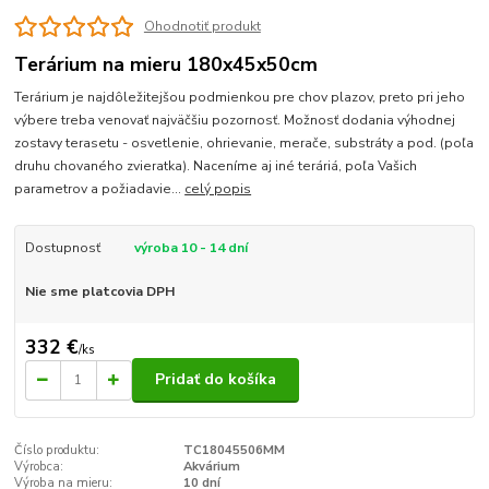
Ohodnotiť produkt
Terárium na mieru 180x45x50cm
Terárium je najdôležitejšou podmienkou pre chov plazov, preto pri jeho
výbere treba venovať najväčšiu pozornosť. Možnosť dodania výhodnej
zostavy terasetu - osvetlenie, ohrievanie, merače, substráty a pod. (poľa
druhu chovaného zvieratka). Naceníme aj iné teráriá, poľa Vašich
parametrov a požiadavie...
celý popis
Dostupnosť
výroba 10 - 14 dní
Nie sme platcovia DPH
332 €
/
ks
Pridať do košíka
Číslo produktu:
TC18045506MM
Výrobca:
Akvárium
Výroba na mieru:
10 dní