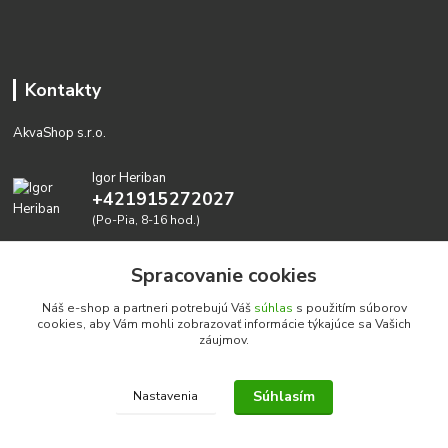
Kontakty
AkvaShop s.r.o.
Igor Heriban
+421915272027
(Po-Pia, 8-16 hod.)
akvashop@gmail.com
Spracovanie cookies
Náš e-shop a partneri potrebujú Váš
súhlas
s použitím súborov
cookies, aby Vám mohli zobrazovať informácie týkajúce sa Vašich
záujmov.
Súhlasím
Nastavenia
Realizujeme prírodné akvária: AkvaShop s.r.o. • IBAN:
SK3911000000002947087849