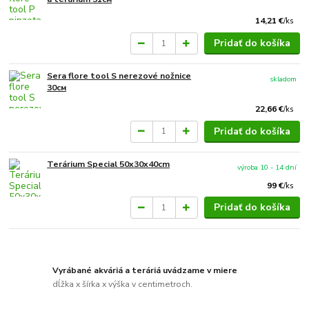
14,21 €
/
ks
Pridať do košíka
Sera flore tool S nerezové nožnice
skladom
30см
22,66 €
/
ks
Pridať do košíka
Terárium Special 50x30x40cm
výroba 10 - 14 dní
99 €
/
ks
Pridať do košíka
Vyrábané akváriá a teráriá uvádzame v miere
dĺžka x šírka x výška v centimetroch.