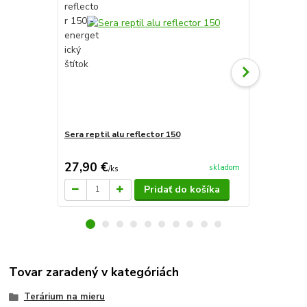
Sera reptil alu reflector 150
Sera žiarovk
20W
27,90 €
29,50 €
skladom
/
ks
/
k
Pridať do košíka
Tovar zaradený v kategóriách
Terárium na mieru