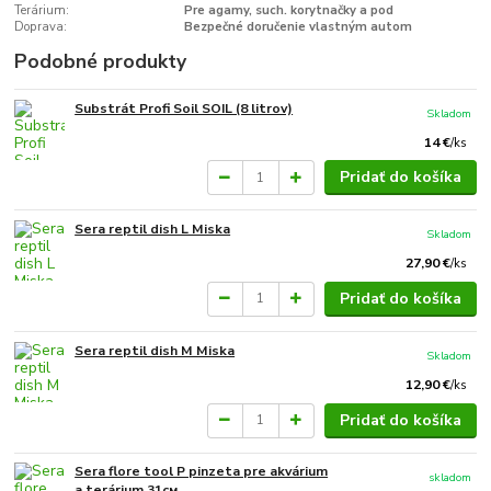
Terárium:
Pre agamy, such. korytnačky a pod
Doprava:
Bezpečné doručenie vlastným autom
Podobné produkty
Substrát Profi Soil SOIL (8 litrov)
Skladom
14 €
/
ks
Pridať do košíka
Sera reptil dish L Miska
Skladom
27,90 €
/
ks
Pridať do košíka
Sera reptil dish M Miska
Skladom
12,90 €
/
ks
Pridať do košíka
Sera flore tool P pinzeta pre akvárium
skladom
a terárium 31см