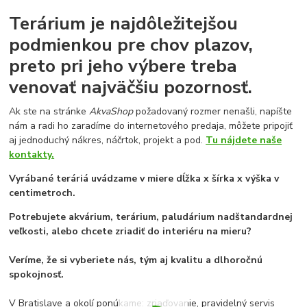
Terárium je najdôležitejšou
podmienkou pre chov plazov,
preto pri jeho výbere treba
venovať najväčšiu pozornosť.
Ak ste na stránke
AkvaShop
požadovaný rozmer nenašli, napíšte
nám a radi ho zaradíme do internetového predaja, môžete pripojiť
aj jednoduchý nákres, náčrtok, projekt a pod.
Tu nájdete naše
kontakty.
Vyrábané teráriá uvádzame v miere dĺžka x šírka x výška v
centimetroch.
Potrebujete akvárium, terárium, paludárium nadštandardnej
veľkosti, alebo chcete zriadiť do interiéru na mieru?
Veríme, že si vyberiete nás, tým aj kvalitu a dlhoročnú
spokojnosť.
V Bratislave a okolí ponúkame: zriaďovanie, pravidelný servis