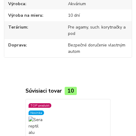
Výrobca
Akvárium
Výroba na mieru
10 dní
Terárium
Pre agamy, such. korytnačky a
pod
Doprava
Bezpečné doručenie vlastným
autom
Súvisiaci tovar
10
TOP produkt
Novinka