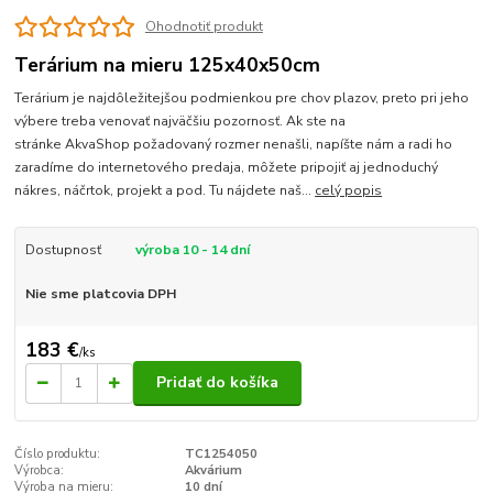
Ohodnotiť produkt
Terárium na mieru 125x40x50cm
Terárium je najdôležitejšou podmienkou pre chov plazov, preto pri jeho
výbere treba venovať najväčšiu pozornosť. Ak ste na
stránke AkvaShop požadovaný rozmer nenašli, napíšte nám a radi ho
zaradíme do internetového predaja, môžete pripojiť aj jednoduchý
nákres, náčrtok, projekt a pod. Tu nájdete naš...
celý popis
Dostupnosť
výroba 10 - 14 dní
Nie sme platcovia DPH
183 €
/
ks
Pridať do košíka
Číslo produktu:
TC1254050
Výrobca:
Akvárium
Výroba na mieru:
10 dní