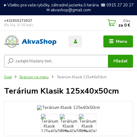
►Všetko pre vaše rybičky, záhradné jazierka či terária. ☎ 0915 27 20 27
✉ akvashop@gmail.com
0
ks
+421915272027
za
0 €
(Po-Pia, 8-16 hod.)
Menu
Hľadať
Úvod
Terárium na mieru
Terárium Klasik 125x40x50cm
Terárium Klasik 125x40x50cm