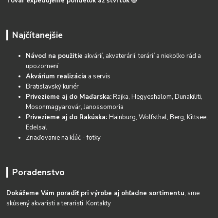
Tovar expedujeme pondelok až štvrtok
🟢
Najčítanejšie
Návod na použitie
akvárií, akvaterárií, terárií a niekoľko rád a
upozornení
Akvárium realizácia
a servis
Bratislavský kuriér
Privezieme aj do Maďarska:
Rajka, Hegyeshalom, Dunakiliti,
Mosonmagyarovár, Janossomoria
Privezieme aj do Rakúska:
Hainburg, Wolfsthal, Berg, Kittsee,
Edelsal
Zriaďovanie na kĺúč - fotky
Poradenstvo
Dokážeme Vám poradiť pri výrobe aj ohľadne sortimentu
, sme
skúsený akvaristi a teraristi.
Kontakty