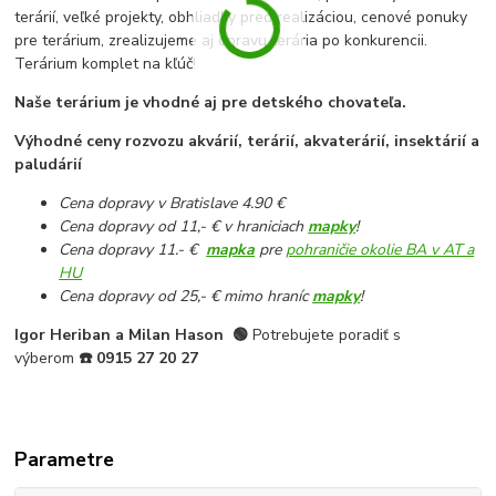
terárií, veľké projekty, obhliadky pred realizáciou, cenové ponuky
pre terárium, zrealizujeme aj opravu terária po konkurencii.
Terárium komplet na kľúč!
Naše terárium je vhodné aj pre detského chovateľa.
Výhodné ceny rozvozu akvárií, terárií, akvaterárií, insektárií a
paludárií
Cena dopravy v Bratislave 4.90 €
Cena dopravy od 11,- € v hraniciach
mapky
!
Cena dopravy 11.- €
mapka
pre
pohraničie okolie BA v AT a
HU
Cena dopravy od 25,- € mimo hraníc
mapky
!
Igor Heriban a Milan Hason
🟢
Potrebujete poradiť s
výberom
☎️
0915 27 20 27
Parametre