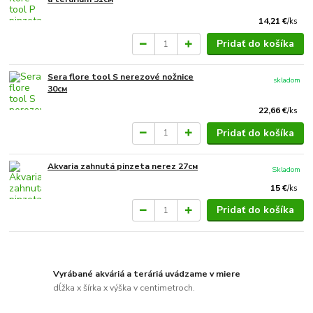
14,21 €
/
ks
Pridať do košíka
Sera flore tool S nerezové nožnice
skladom
30см
22,66 €
/
ks
Pridať do košíka
Akvaria zahnutá pinzeta nerez 27см
Skladom
15 €
/
ks
Pridať do košíka
Vyrábané akváriá a teráriá uvádzame v miere
dĺžka x šírka x výška v centimetroch.