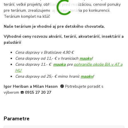
terárií, veľké projekty, obhliadky pred realizáciou, cenové ponuky
pre terárium, zrealizujeme aj opravu terária po konkurencii.
Terárium komplet na kľúč!
Naše terárium je vhodné aj pre detského chovateľa.
Výhodné ceny rozvozu akvárií, terárií, akvaterárií, insektárií a
paludárií
Cena dopravy v Bratislave 4.90 €
Cena dopravy od 11,- € v hraniciach
mapky
!
Cena dopravy 11.- €
mapka
pre
pohraničie okolie BA v AT a
HU
Cena dopravy od 25,- € mimo hraníc
mapky
!
Igor Heriban a Milan Hason
🟢
Potrebujete poradiť s
výberom
☎️
0915 27 20 27
Parametre