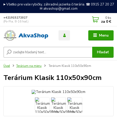
►Všetko pre vaše rybičky, záhradné jazierka či terária. ☎ 0915 27 20 27
✉ akvashop@gmail.com
0
ks
+421915272027
za
0 €
(Po-Pia, 8-16 hod.)
Menu
Hľadať
Úvod
Terárium na mieru
Terárium Klasik 110x50x90cm
Terárium Klasik 110x50x90cm