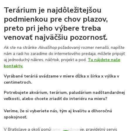
Terárium je najdôležitejšou
podmienkou pre chov plazov,
preto pri jeho výbere treba
venovať najväčšiu pozornosť.
Ak ste na stránke
AkvaShop
požadovaný rozmer nenašli, napíšte
nám a radi ho zaradíme do internetového predaja, môžete pripojiť
aj jednoduchý nákres, náčrtok, projekt a pod.
Tu nájdete naše
kontakty.
Vyrábané teráriá uvádzame v miere dĺžka x šírka x výška v
centimetroch.
Potrebujete akvárium, terárium, paludárium nadštandardnej
veľkosti, alebo chcete zriadiť do interiéru na mieru?
Veríme, že si vyberiete nás, tým aj kvalitu a dlhoročnú
spokojnosť.
V Bratislave a okolí ponúkame: zriaďovanie, pravidelný servis