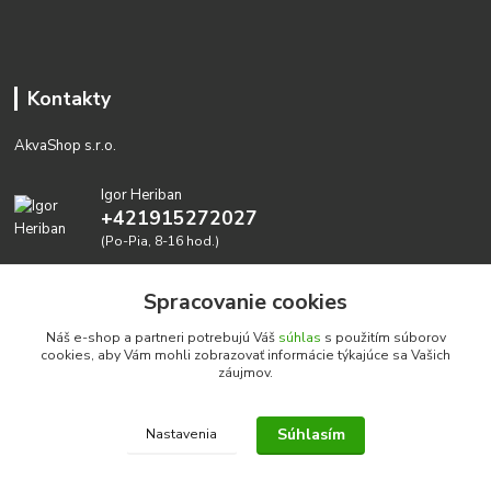
Kontakty
AkvaShop s.r.o.
Igor Heriban
+421915272027
(Po-Pia, 8-16 hod.)
akvashop@gmail.com
Spracovanie cookies
Náš e-shop a partneri potrebujú Váš
súhlas
s použitím súborov
cookies, aby Vám mohli zobrazovať informácie týkajúce sa Vašich
záujmov.
Súhlasím
Nastavenia
Realizujeme prírodné akvária: AkvaShop s.r.o. • IBAN:
SK3911000000002947087849