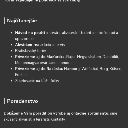
Tovar expedujeme pondelok až štvrtok
🟢
Najčítanejšie
Návod na použitie
akvárií, akvaterárií, terárií a niekoľko rád a
upozornení
Akvárium realizácia
a servis
Bratislavský kuriér
Privezieme aj do Maďarska:
Rajka, Hegyeshalom, Dunakiliti,
Mosonmagyarovár, Janossomoria
Privezieme aj do Rakúska:
Hainburg, Wolfsthal, Berg, Kittsee,
Edelsal
Zriaďovanie na kĺúč - fotky
Poradenstvo
Dokážeme Vám poradiť pri výrobe aj ohľadne sortimentu
, sme
skúsený akvaristi a teraristi.
Kontakty