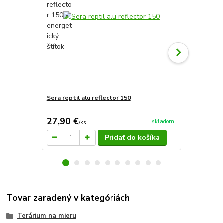
Sera reptil alu reflector 150
Sera žiarovk
20W
27,90 €
29,50 €
skladom
/
ks
/
k
Pridať do košíka
Tovar zaradený v kategóriách
Terárium na mieru