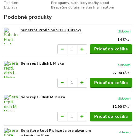
Terárium:
Pre agamy, such. korytnačky a pod
Doprava:
Bezpečné doručenie vlastným autom
Podobné produkty
Substrát Profi Soil SOIL (8 litrov)
Skladom
14 €
/
ks
Pridať do košíka
Sera reptil dish L Miska
Skladom
27,90 €
/
ks
Pridať do košíka
Sera reptil dish M Miska
Skladom
12,90 €
/
ks
Pridať do košíka
Sera flore tool P pinzeta pre akvárium
skladom
a terárium 31см