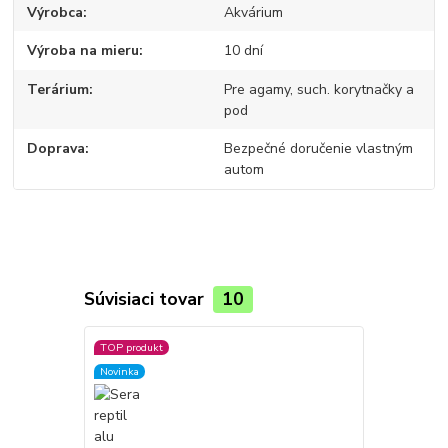
Výrobca
Akvárium
Výroba na mieru
10 dní
Terárium
Pre agamy, such. korytnačky a
pod
Doprava
Bezpečné doručenie vlastným
autom
Súvisiaci tovar
10
TOP produkt
Novinka