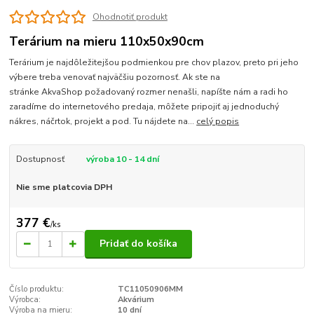
Ohodnotiť produkt
Terárium na mieru 110x50x90cm
Terárium je najdôležitejšou podmienkou pre chov plazov, preto pri jeho
výbere treba venovať najväčšiu pozornosť. Ak ste na
stránke AkvaShop požadovaný rozmer nenašli, napíšte nám a radi ho
zaradíme do internetového predaja, môžete pripojiť aj jednoduchý
nákres, náčrtok, projekt a pod. Tu nájdete na...
celý popis
Dostupnosť
výroba 10 - 14 dní
Nie sme platcovia DPH
377 €
/
ks
Pridať do košíka
Číslo produktu:
TC11050906MM
Výrobca:
Akvárium
Výroba na mieru:
10 dní