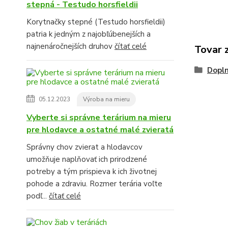
stepná - Testudo horsfieldii
Korytnačky stepné (Testudo horsfieldii)
patria k jedným z najobľúbenejších a
najnenáročnejších druhov
čítať celé
Tovar 
Dopln
05.12.2023
Výroba na mieru
Vyberte si správne terárium na mieru
pre hlodavce a ostatné malé zvieratá
Správny chov zvierat a hlodavcov
umožňuje naplňovať ich prirodzené
potreby a tým prispieva k ich životnej
pohode a zdraviu. Rozmer terária voľte
podľ...
čítať celé