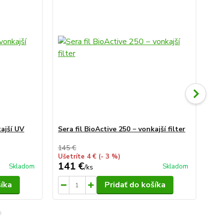
kajší UV
Sera fil BioActive 250 − vonkajší filter
Ser
145 €
Ušetríte 4 €
(- 3 %)
141 €
99
Skladom
Skladom
/
ks
šíka
Pridať do košíka