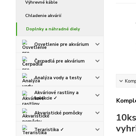
Výhrevné káble
Chladenie akvárií
Doplnky a náhradné diely
Osvetlenie pre akvárium
Čerpadlá pre akvárium
Analýza vody a testy
Kompl
Akváriové rastliny a
kolekcie ✓
Komple
Akvaristické pomôcky
10k
vyhr
Teraristika ✓