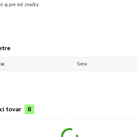
é aj pre iné značky
etre
ca
Sera
ci tovar
8