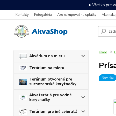
►Všetko pre va
Kontakty
Fotogaléria
Ako nakupovať na splátky
Ako naku
Úvod
O
Akvárium na mieru
Prís
Terárium na mieru
Novinka
Terárium otvorené pre
suchozemské korytnačky
Akvateráriá pre vodné
korytnačky
Terárium pre iné zvieratá