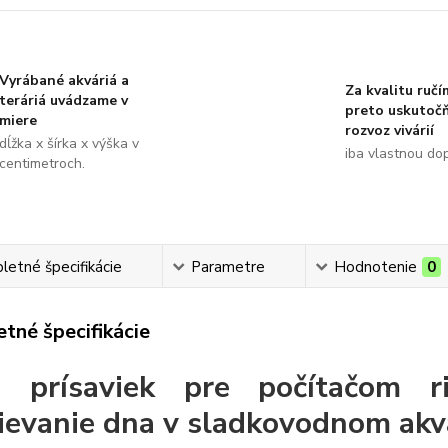
Vyrábané akváriá a
Za kvalitu ručí
teráriá uvádzame v
preto uskutoč
miere
rozvoz vivárií
dĺžka x šírka x výška v
iba vlastnou do
centimetroch.
etné špecifikácie
Parametre
Hodnotenie
0
tné špecifikácie
s prísaviek pre počítačom r
ievanie dna v sladkovodnom akv