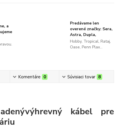
Predávame len
me, a
overené značky: Sera,
ňujeme
Astra, Dupla,
Hobby, Tropical, Rataj,
pravou.
Oase, Penn Plax...
Komentáre
0
Súvisiaci tovar
8
iadenývýhrevný kábel pre
áriu