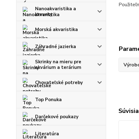
Použiteľn
Nanoakvaristika a
krevety
Morská akvaristika
Záhradné jazierka
Param
Skrinky na mieru pre
Výrob
akvárium a terárium
Chovateľské potreby
Top Ponuka
Súvisia
Darčekové poukazy
Literatúra