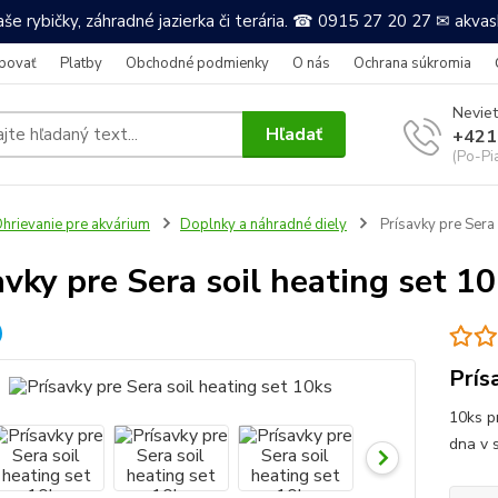
še rybičky, záhradné jazierka či terária. ☎ 0915 27 20 27 ✉ akv
povať
Platby
Obchodné podmienky
O nás
Ochrana súkromia
Neviet
Hľadať
+421
(Po-Pi
hrievanie pre akvárium
Doplnky a náhradné diely
Prísavky pre Sera 
avky pre Sera soil heating set 1
Prís
10ks p
dna v 