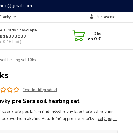
ashop@gmail.com
Články
Prihlásenie
e si rady? Zavolajte.
0
ks
915272027
za
0 €
a, 8-16 hod.)
soil heating set 10ks
0ks
Ohodnotiť produkt
avky pre Sera soil heating set
rísaviek pre počítačom riadenývýhrevný kábel pre vyhrievanie
sladkovodnom akváriu Použiteľné aj pre iné značky
celý popis