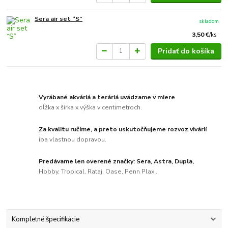
Sera air set “S”
skladom
3,50 €
/
ks
Pridať do košíka
Vyrábané akváriá a teráriá uvádzame v miere
dĺžka x šírka x výška v centimetroch.
Za kvalitu ručíme, a preto uskutočňujeme rozvoz vivárií
iba vlastnou dopravou.
Predávame len overené značky: Sera, Astra, Dupla,
Hobby, Tropical, Rataj, Oase, Penn Plax...
Kompletné špecifikácie