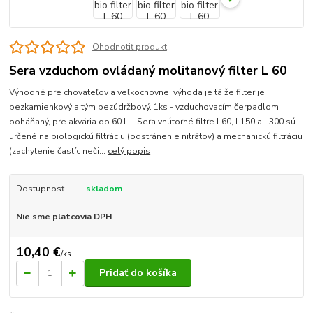
Ohodnotiť produkt
Sera vzduchom ovládaný molitanový filter L 60
Výhodné pre chovateľov a veľkochovne, výhoda je tá že filter je
bezkamienkový a tým bezúdržbový. 1ks - vzduchovacím čerpadlom
poháňaný, pre akvária do 60 L. Sera vnútorné filtre L60, L150 a L300 sú
určené na biologickú filtráciu (odstránenie nitrátov) a mechanickú filtráciu
(zachytenie častíc neči...
celý popis
Dostupnosť
skladom
Nie sme platcovia DPH
10,40 €
/
ks
Pridať do košíka