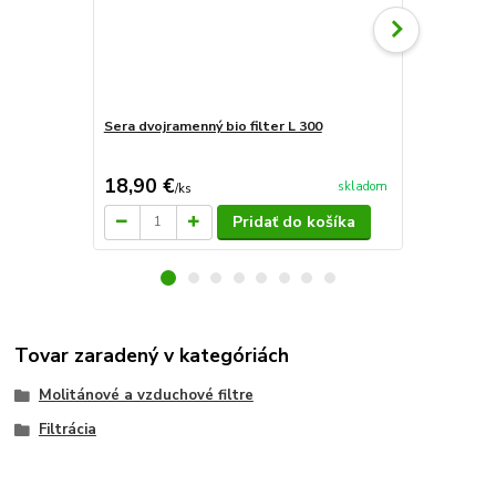
Sera dvojramenný bio filter L 300
Sera jednora
18,90 €
16,80 €
skladom
/
ks
/
k
Pridať do košíka
Tovar zaradený v kategóriách
Molitánové a vzduchové filtre
Filtrácia