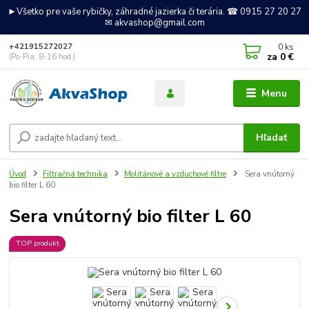
►Všetko pre vaše rybičky, záhradné jazierka či terária. ☎ 0915 27 20 27
✉ akvashop@gmail.com
0
ks
+421915272027
za
0 €
(Po-Pia, 8-16 hod.)
Menu
Hľadať
Úvod
Filtračná technika
Molitánové a vzduchové filtre
Sera vnútorný
bio filter L 60
Sera vnútorný bio filter L 60
TOP produkt