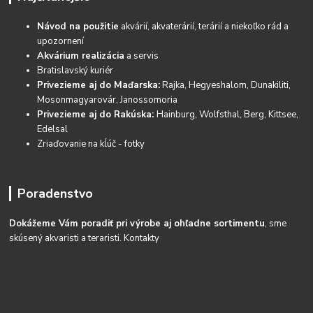
Návod na použitie
akvárií, akvaterárií, terárií a niekoľko rád a
upozornení
Akvárium realizácia
a servis
Bratislavský kuriér
Privezieme aj do Maďarska:
Rajka, Hegyeshalom, Dunakiliti,
Mosonmagyarovár, Janossomoria
Privezieme aj do Rakúska:
Hainburg, Wolfsthal, Berg, Kittsee,
Edelsal
Zriaďovanie na kĺúč - fotky
Poradenstvo
Dokážeme Vám poradiť pri výrobe aj ohľadne sortimentu
, sme
skúsený akvaristi a teraristi.
Kontakty