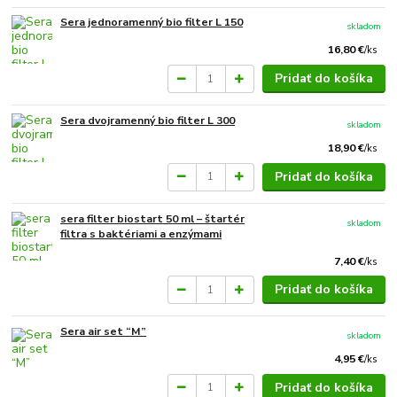
Sera jednoramenný bio filter L 150
skladom
16,80 €
/
ks
Pridať do košíka
Sera dvojramenný bio filter L 300
skladom
18,90 €
/
ks
Pridať do košíka
sera filter biostart 50 ml – štartér
skladom
filtra s baktériami a enzýmami
7,40 €
/
ks
Pridať do košíka
Sera air set “M”
skladom
4,95 €
/
ks
Pridať do košíka