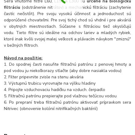
Sera vnútorné filtre L60, L150 a L300 sú
určené na biologickú
filtráciu
(odstránenie nitrátov) a mechanickú filtráciu (zachytenie
častíc nečistôt). Pre svoju vysokú účinnosť a jednoduchosť sú
odporúčené chovateľmi. Pre svoj tichý chod sú vhdné i pre akváriá
v obytných miestnostiach. Súčasne s filtráciou tiež okysličujú
vodu. Tieto filtre sú ideálne na odchov lariev a mladých rybiek,
ktoré inak kvôli svojej malej veľkosti a plávacím návykom "zmiznú"
v bežných filtroch.
Návod na použitie:
1. Do spodnej časti nasuňte filtračnú patrónu z penovej hmoty a
pod vodou ju niekoľkorazy stlačte (aby dobre nasiakla vodou)
2. Filter pripevnite zvisle na stenu akvária
3. Výstupnú trubicu vyrovnajte na výšku hladiny
4. Pripojte vzduchovaciu hadičku na vzduch. čerpadlo
5. Filtračnú patrónu prepierajte pod vlažnou tečúcou vodou
6. Po prepraní treba filtračnú patrónu aktivovať prípravkom sera
Nitrivec (obnovenie kolónií nitrifikačných baktérií)