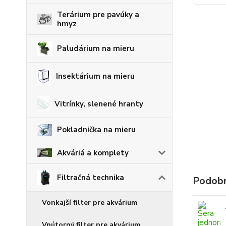
Terárium pre pavúky a
hmyz
Paludárium na mieru
Insektárium na mieru
Vitrínky, slenené hranty
Pokladnička na mieru
Akváriá a komplety
Filtračná technika
Podobn
Vonkajší filter pre akvárium
Vnútorný filter pre akvárium