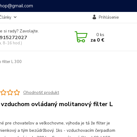
ashop@gmail.com
Články
Prihlásenie
e si rady? Zavolajte.
0
ks
915272027
za
0 €
a, 8-16 hod.)
filter L 300
Ohodnotiť produkt
 vzduchom ovládaný molitanový filter L
é pre chovateľov a veľkochovne, výhoda je tá že filter je
ienkový a tým bezúdržbový. 1ks - vzduchovacím čerpadlom