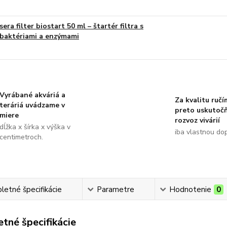
sera filter biostart 50 ml – štartér filtra s
baktériami a enzýmami
Vyrábané akváriá a
Za kvalitu ručí
teráriá uvádzame v
preto uskutoč
miere
rozvoz vivárií
dĺžka x šírka x výška v
iba vlastnou do
centimetroch.
etné špecifikácie
Parametre
Hodnotenie
0
tné špecifikácie