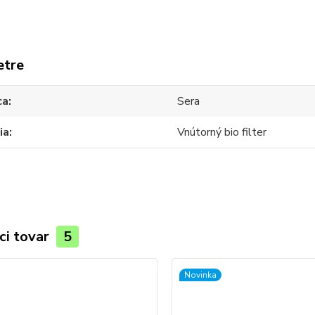
etre
ca
Sera
ia
Vnútorný bio filter
ci tovar
5
Novinka