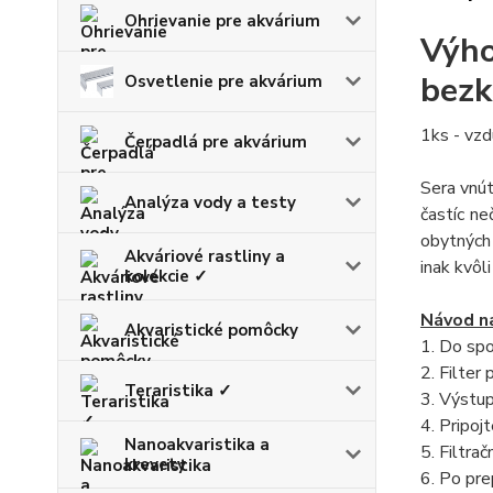
Ohrievanie pre akvárium
Výho
bezk
Osvetlenie pre akvárium
1ks - vzd
Čerpadlá pre akvárium
Sera vnú
Analýza vody a testy
častíc ne
obytných 
Akváriové rastliny a
inak kvôl
kolekcie ✓
Návod na
Akvaristické pomôcky
1. Do spo
2. Filter 
Teraristika ✓
3. Výstup
4. Pripoj
Nanoakvaristika a
5. Filtra
krevety
6. Po pre