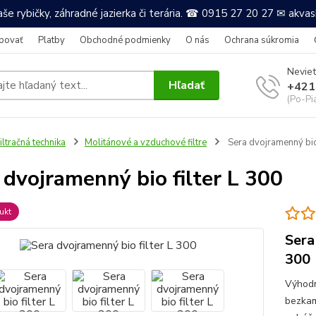
še rybičky, záhradné jazierka či terária. ☎ 0915 27 20 27 ✉ akv
povať
Platby
Obchodné podmienky
O nás
Ochrana súkromia
Neviet
Hľadať
+421
(Po-Pi
iltračná technika
Molitánové a vzduchové filtre
Sera dvojramenný bio 
 dvojramenný bio filter L 300
ukt
Sera
300
Výhodn
bezkam