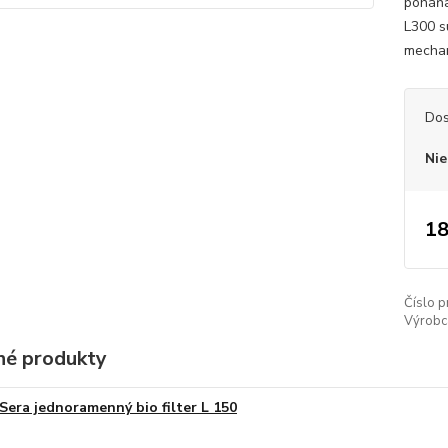
poháňa
L300 sú
mechani
Dos
Nie
18
Číslo p
Výrobc
é produkty
Sera jednoramenný bio filter L 150