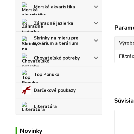
Morská akvaristika
Záhradné jazierka
Param
Skrinky na mieru pre
Výrob
akvárium a terárium
Filtrác
Chovateľské potreby
Top Ponuka
Darčekové poukazy
Súvisia
Literatúra
Novinky