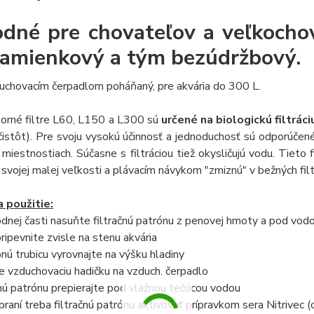
dné pre chovateľov a veľkochovn
amienkový a tým bezúdržbový.
uchovacím čerpadlom poháňaný, pre akvária do 300 L.
torné filtre L60, L150 a L300 sú
určené na biologickú filtráci
čistôt). Pre svoju vysokú účinnosť a jednoduchosť sú odporúčené
miestnostiach. Súčasne s filtráciou tiež okysličujú vodu. Tieto 
i svojej malej veľkosti a plávacím návykom "zmiznú" v bežných filt
 použitie:
dnej časti nasuňte filtračnú patrónu z penovej hmoty a pod vodo
pripevnite zvisle na stenu akvária
nú trubicu vyrovnajte na výšku hladiny
te vzduchovaciu hadičku na vzduch. čerpadlo
čnú patrónu prepierajte pod vlažnou tečúcou vodou
praní treba filtračnú patrónu aktivovať prípravkom sera Nitrivec (o