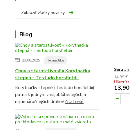
Zobraziť všetky novinky
Blog
23.08.2025
Teraristika
Sera air
Chov a starostlivosť » Korytnačka
14,99 €
stepná - Testudo horsfieldii
Ušetríte
13,90
Korytnačky stepné (Testudo horsfieldii)
patria k jedným z najobľúbenejších a
najnenáročnejších druhov
čítať celé