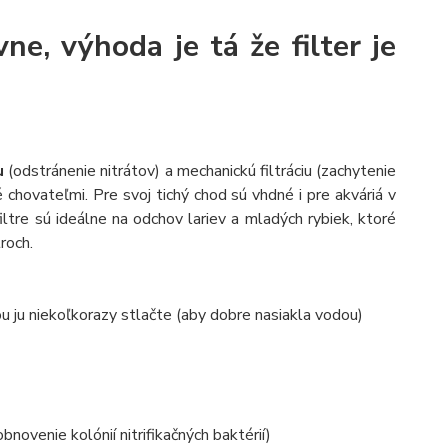
e, výhoda je tá že filter je
u
(odstránenie nitrátov) a mechanickú filtráciu (zachytenie
 chovateľmi. Pre svoj tichý chod sú vhdné i pre akváriá v
filtre sú ideálne na odchov lariev a mladých rybiek, ktoré
roch.
u ju niekoľkorazy stlačte (aby dobre nasiakla vodou)
bnovenie kolónií nitrifikačných baktérií)