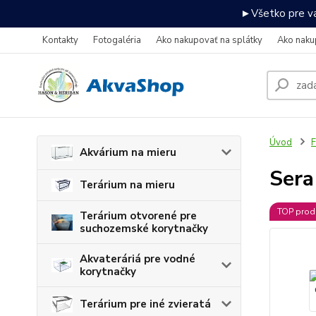
►Všetko pre va
Kontakty
Fotogaléria
Ako nakupovať na splátky
Ako naku
Úvod
F
Akvárium na mieru
Sera
Terárium na mieru
TOP prod
Terárium otvorené pre
suchozemské korytnačky
Akvateráriá pre vodné
korytnačky
Terárium pre iné zvieratá