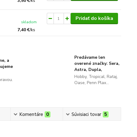
3,50 €
/
ks
Pridať do košíka
skladom
7,40 €
/
ks
Predávame len
me, a
overené značky: Sera,
ňujeme
Astra, Dupla,
Hobby, Tropical, Rataj,
pravou.
Oase, Penn Plax...
Komentáre
0
Súvisiaci tovar
5