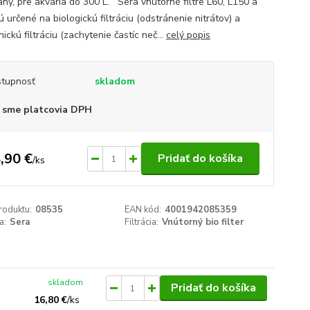
ný, pre akvária do 300 L. Sera vnútorné filtre L60, L150 a
 určené na biologickú filtráciu (odstránenie nitrátov) a
ckú filtráciu (zachytenie častíc neč...
celý popis
tupnosť
skladom
 sme platcovia DPH
,90 €
Pridať do košíka
/
ks
roduktu:
08535
EAN kód:
4001942085359
a:
Sera
Filtrácia:
Vnútorný bio filter
skladom
Pridať do košíka
16,80 €
/
ks