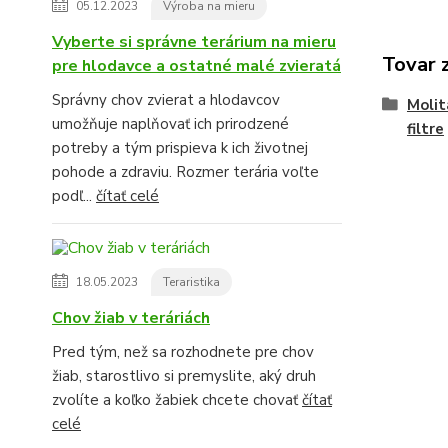
05.12.2023
Výroba na mieru
Vyberte si správne terárium na mieru
Tovar 
pre hlodavce a ostatné malé zvieratá
Správny chov zvierat a hlodavcov
Molit
umožňuje naplňovať ich prirodzené
filtre
potreby a tým prispieva k ich životnej
pohode a zdraviu. Rozmer terária voľte
podľ...
čítať celé
18.05.2023
Teraristika
Chov žiab v teráriách
Pred tým, než sa rozhodnete pre chov
žiab, starostlivo si premyslite, aký druh
zvolíte a koľko žabiek chcete chovať
čítať
celé