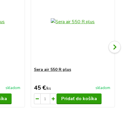
Sera air 550 R plus
Ser
45 €
4,
skladom
skladom
/
ks
šíka
Pridať do košíka