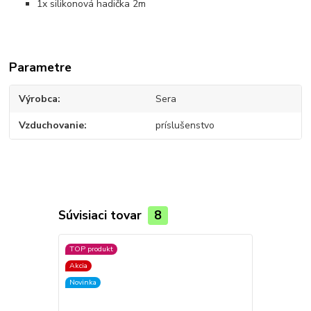
1x silikonová hadička 2m
Parametre
Výrobca
Sera
Vzduchovanie
príslušenstvo
Súvisiaci tovar
8
TOP produkt
Akcia
Novinka