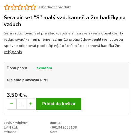
Ohodnotiť produkt
Sera air set “S” malý vzd. kameň a 2m hadičky na
vzduch
Sera vzduchovací set pre sladkovodné a morské akváriá obsahuje: 1x
vzduchovací kameň priemer 22mm 1x protiprúdový ventil (ventil treba
správne orientovať podľa šípky), 1x škrtítko 1x silikonová hadička 2m
celý popis
Dostupnosť
skladom
Nie sme platcovia DPH
3,50 €
/
ks
Pridať do košíka
Číslo produktu:
08813
EAN kód:
4001942088138
Výrobca:
Sera