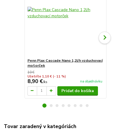
Penn Plax Cascade Nano 1,2l/h vzduchovací
Sera bezpeč
motorček
10 €
Ušetríte 1,10 €
(- 11 %)
8,90 €
4,60 €
na objednávku
/
ks
/
ks
Pridať do košíka
Tovar zaradený v kategóriách