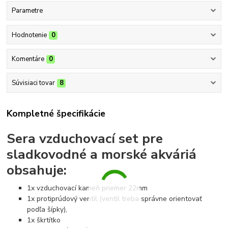
Parametre
Hodnotenie
0
Komentáre
0
Súvisiaci tovar
8
Kompletné špecifikácie
Sera vzduchovací set pre
sladkovodné a morské akváriá
obsahuje:
1x vzduchovací kameň priemer 22mm
1x protiprúdový ventil (ventil treba správne orientovať
podľa šípky),
1x škrtítko