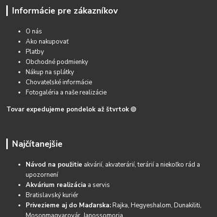
Informácie pre zákazníkov
O nás
Ako nakupovať
Platby
Obchodné podmienky
Nákup na splátky
Chovateľské informácie
Fotogaléria a naše realizácie
Tovar expedujeme pondelok až štvrtok
🟢
Najčítanejšie
Návod na použitie
akvárií, akvaterárií, terárií a niekoľko rád a
upozornení
Akvárium realizácia
a servis
Bratislavský kuriér
Privezieme aj do Maďarska:
Rajka, Hegyeshalom, Dunakiliti,
Mosonmagyarovár, Janossomoria