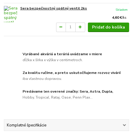
Sera bezpečnostný spätný ventil 2ks
Skladom
4,60 €
/
ks
Pridať do košíka
Vyrábané akváriá a teráriá uvádzame v miere
dĺžka x šírka x výška v centimetroch.
Za kvalitu ručíme, a preto uskutočňujeme rozvoz vivárií
iba vlastnou dopravou.
Predávame len overené značky: Sera, Astra, Dupla,
Hobby, Tropical, Rataj, Oase, Penn Plax...
Kompletné špecifikácie