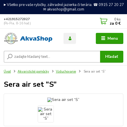
►Všetko pre vaše rybičky, záhradné jazierka či terária. ☎ 0915 27 20 27
✉ akvashop@gmail.com
0
ks
+421915272027
za
0 €
(Po-Pia, 8-16 hod.)
Menu
Hľadať
Úvod
Akvaristické pomôcky
Vzduchovanie
Sera air set “S”
Sera air set “S”