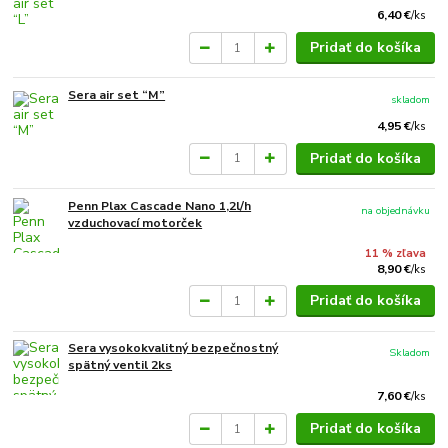
6,40 €
/
ks
Pridať do košíka
Sera air set “M”
skladom
4,95 €
/
ks
Pridať do košíka
Penn Plax Cascade Nano 1,2l/h
na objednávku
vzduchovací motorček
11 % zľava
8,90 €
/
ks
Pridať do košíka
Sera vysokokvalitný bezpečnostný
Skladom
spätný ventil 2ks
7,60 €
/
ks
Pridať do košíka