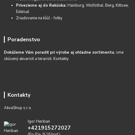
Privezieme aj do Rakúska:
Hainburg, Wolfsthal, Berg, Kittsee,
Edelsal
Zriaďovanie na kĺúč - fotky
Poradenstvo
Dokážeme Vám poradiť pri výrobe aj ohľadne sortimentu
, sme
skúsený akvaristi a teraristi.
Kontakty
Kontakty
AkvaShop s.r.o.
Igor Heriban
+421915272027
(Po-Pia, 8-16 hod.)