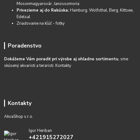
Mosonmagyarovár, Janossomoria
Privezieme aj do Rakúska:
Hainburg, Wolfsthal, Berg, Kittsee,
Edelsal
Zriaďovanie na kĺúč - fotky
Poradenstvo
Dokážeme Vám poradiť pri výrobe aj ohľadne sortimentu
, sme
skúsený akvaristi a teraristi.
Kontakty
Kontakty
AkvaShop s.r.o.
Igor Heriban
+421915272027