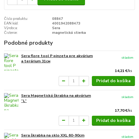
Číslo produktu:
08847
EAN kód:
4001942088473
Výrobca:
Sera
Čistenie:
magnetická stierka
Podobné produkty
Sera flore tool P pinzeta pre akvárium
skladom
a terárium 31см
14,21 €
/
ks
Pridať do košíka
Sera Magnetická škrabka na akvárium
skladom
“L”
17,70 €
/
ks
Pridať do košíka
Sera škrabka na sklo XXL 60-90cm
skladom