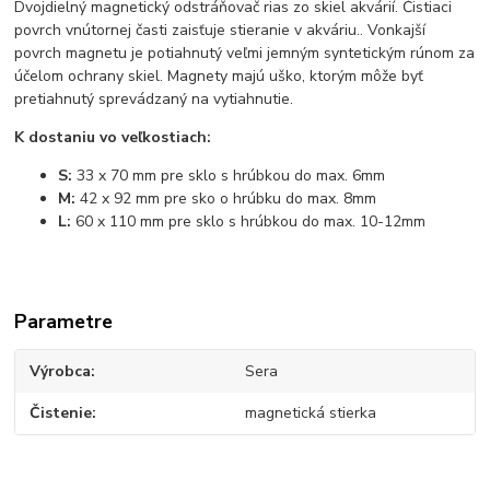
Dvojdielný magnetický odstráňovač rias zo skiel akvárií. Čistiaci
povrch
vnútornej časti zaisťuje stieranie v akváriu.. Vonkajší
povrch magnetu je potiahnutý veľmi jemným syntetickým rúnom za
účelom ochrany skiel. Magnety majú uško, ktorým môže byť
pretiahnutý sprevádzaný na vytiahnutie.
K dostaniu vo veľkostiach:
S:
33 x 70 mm pre sklo s hrúbkou do max. 6mm
M:
42 x 92 mm pre sko o hrúbku do max. 8mm
L:
60 x 110 mm pre sklo s hrúbkou do max. 10-12mm
Parametre
Výrobca
Sera
Čistenie
magnetická stierka