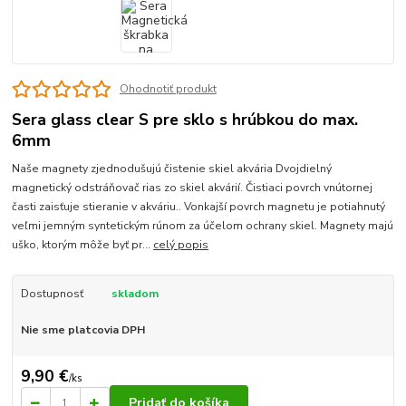
Ohodnotiť produkt
Sera glass clear S pre sklo s hrúbkou do max.
6mm
Naše magnety zjednodušujú čistenie skiel akvária Dvojdielný
magnetický odstráňovač rias zo skiel akvárií. Čistiaci povrch vnútornej
časti zaisťuje stieranie v akváriu.. Vonkajší povrch magnetu je potiahnutý
veľmi jemným syntetickým rúnom za účelom ochrany skiel. Magnety majú
uško, ktorým môže byť pr...
celý popis
Dostupnosť
skladom
Nie sme platcovia DPH
9,90 €
/
ks
Pridať do košíka