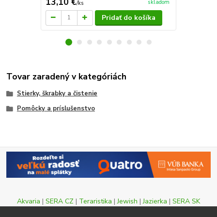
13,10 €
106 €
skladom
/
ks
/
ks
Pridať do košíka
Tovar zaradený v kategóriách
Stierky, škrabky a čistenie
Pomôcky a príslušenstvo
Akvaria
|
SERA CZ
|
Teraristika
|
Jewish
|
Jazierka
|
SERA SK