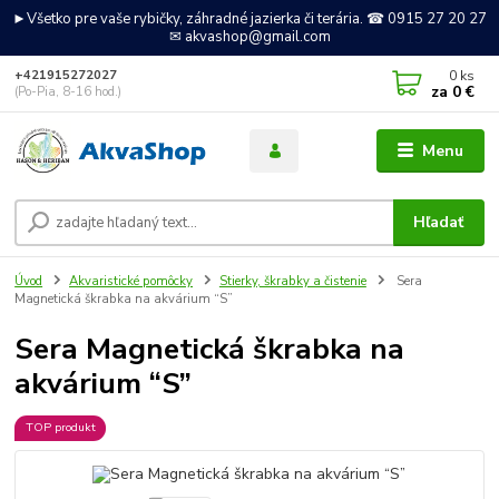
►Všetko pre vaše rybičky, záhradné jazierka či terária. ☎ 0915 27 20 27
✉ akvashop@gmail.com
0
ks
+421915272027
za
0 €
(Po-Pia, 8-16 hod.)
Menu
Hľadať
Úvod
Akvaristické pomôcky
Stierky, škrabky a čistenie
Sera
Magnetická škrabka na akvárium “S”
Sera Magnetická škrabka na
akvárium “S”
TOP produkt