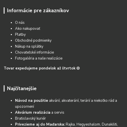
Informácie pre zákazníkov
O nás
Ako nakupovať
Platby
Obchodné podmienky
Nákup na splátky
Chovateľské informácie
Fotogaléria a naše realizácie
Tovar expedujeme pondelok až štvrtok
🟢
Najčítanejšie
Návod na použitie
akvárií, akvaterárií, terárií a niekoľko rád a
upozornení
Akvárium realizácia
a servis
Bratislavský kuriér
Privezieme aj do Maďarska:
Rajka, Hegyeshalom, Dunakiliti,