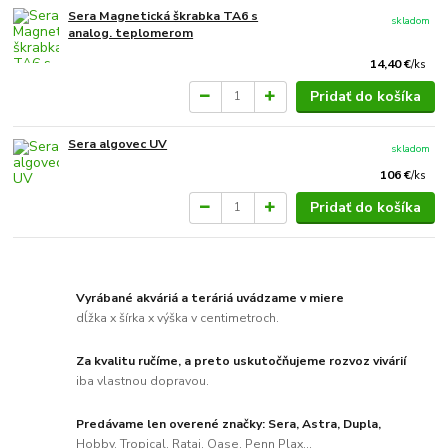
Sera Magnetická škrabka TA6 s
skladom
analog. teplomerom
14,40 €
/
ks
Pridať do košíka
Sera algovec UV
skladom
106 €
/
ks
Pridať do košíka
Vyrábané akváriá a teráriá uvádzame v miere
dĺžka x šírka x výška v centimetroch.
Za kvalitu ručíme, a preto uskutočňujeme rozvoz vivárií
iba vlastnou dopravou.
Predávame len overené značky: Sera, Astra, Dupla,
Hobby, Tropical, Rataj, Oase, Penn Plax...