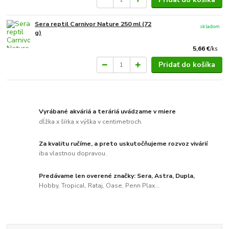
Sera reptil Carnivor Nature 250 ml (72
skladom
g)
5,66 €
/
ks
Pridať do košíka
Vyrábané akváriá a teráriá uvádzame v miere
dĺžka x šírka x výška v centimetroch.
Za kvalitu ručíme, a preto uskutočňujeme rozvoz vivárií
iba vlastnou dopravou.
Predávame len overené značky: Sera, Astra, Dupla,
Hobby, Tropical, Rataj, Oase, Penn Plax...