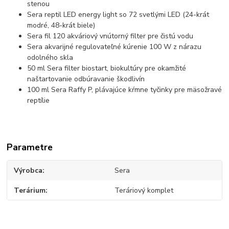
stenou
Sera reptil LED energy light so 72 svetlými LED (24-krát
modré, 48-krát biele)
Sera fil 120 akváriový vnútorný filter pre čistú vodu
Sera akvarijné regulovateľné kúrenie 100 W z nárazu
odolného skla
50 ml Sera filter biostart, biokultúry pre okamžité
naštartovanie odbúravanie škodlivín
100 ml Sera Raffy P, plávajúce kŕmne tyčinky pre mäsožravé
reptílie
Parametre
Výrobca
Sera
Terárium
Teráriový komplet