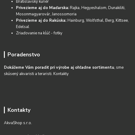
Bratislavský kuriér
Privezieme aj do Maďarska:
Rajka, Hegyeshalom, Dunakiliti,
Mosonmagyarovár, Janossomoria
Privezieme aj do Rakúska:
Hainburg, Wolfsthal, Berg, Kittsee,
Edelsal
Zriaďovanie na kĺúč - fotky
Poradenstvo
Dokážeme Vám poradiť pri výrobe aj ohľadne sortimentu
, sme
skúsený akvaristi a teraristi.
Kontakty
Kontakty
AkvaShop s.r.o.