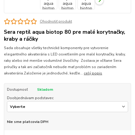
Ohodnotiť produkt
Sera reptil aqua biotop 80 pre malé korytnačky,
kraby a ráčiky
Sada obsahuje všetky technické komponenty pre vytvorenie
elegantného akvaterária s LED osvetlením pre malé korytnačky, kraby,
raky alebo iné menšie vodumilné živočíchy. Zostava je včítane Sera
príručky a tak ani začiatočník nebude mať problém so zariadením
akvaterária.Založenie je jednoduché, keďže...
celý popis
Dostupnosť
Skladom
Doobjednávam podstavec
Nie sme platcovia DPH