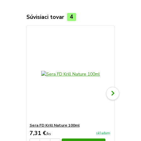
Súvisiaci tovar
4
Sera FD Krill Nature 100ml
Sera FD Art
7,31 €
5,77 €
skladom
/
ks
/
ks