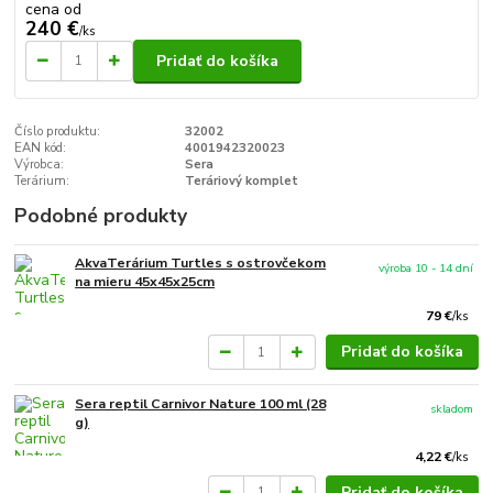
cena od
240 €
/
ks
Pridať do košíka
Číslo produktu:
32002
EAN kód:
4001942320023
Výrobca:
Sera
Terárium:
Teráriový komplet
Podobné produkty
AkvaTerárium Turtles s ostrovčekom
výroba 10 - 14 dní
na mieru 45x45x25cm
79 €
/
ks
Pridať do košíka
Sera reptil Carnivor Nature 100 ml (28
skladom
g)
4,22 €
/
ks
Pridať do košíka