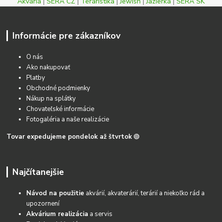
Akvaria
|
SERA CZ
|
Teraristika
|
Jewish
|
Jazierka
|
SERA SK
Informácie pre zákazníkov
O nás
Ako nakupovať
Platby
Obchodné podmienky
Nákup na splátky
Chovateľské informácie
Fotogaléria a naše realizácie
Tovar expedujeme pondelok až štvrtok
🟢
Najčítanejšie
Návod na použitie
akvárií, akvaterárií, terárií a niekoľko rád a
upozornení
Akvárium realizácia
a servis