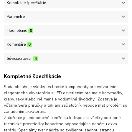
Kompletné špecifikácie
Parametre
Hodnotenie
0
Komentáre
0
Súvisiaci tovar
4
Kompletné špecifikácie
Sada obsahuje všetky technické komponenty pre vytvorenie
elegantného akvaterária s LED osvetlením pre malé korytnačky,
kraby, raky alebo iné menšie vodumilné živočíchy. Zostava je
včítane Sera príručky a tak ani začiatočník nebude mať problém so
zariadením akvaterária.
Založenie je jednoduché, keďže sú k dispozícii všetky potrebné
technické prostriedky kapacitne odpovedajúce danému akva
teráriu. Špeciálny tvar nádrže so zvýšenou zadnou stranou