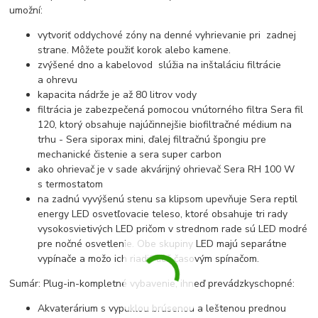
umožní:
vytvoriť oddychové zóny na denné vyhrievanie pri zadnej
strane. Môžete použiť korok alebo kamene.
zvýšené dno a kabelovod slúžia na inštaláciu filtrácie
a ohrevu
kapacita nádrže je až 80 litrov vody
filtrácia je zabezpečená pomocou vnútorného filtra Sera fil
120, ktorý obsahuje najúčinnejšie biofiltračné médium na
trhu - Sera siporax mini, ďalej filtračnú špongiu pre
mechanické čistenie a sera super carbon
ako ohrievač je v sade akvárijný ohrievač Sera RH 100 W
s termostatom
na zadnú vyvýšenú stenu sa klipsom upevňuje Sera reptil
energy LED osvetľovacie teleso, ktoré obsahuje tri rady
vysokosvietivých LED pričom v strednom rade sú LED modré
pre nočné osvetlenie. Obe skupiny LED majú separátne
vypínače a možo ich riadiť tiež časovým spínačom.
Sumár: Plug-in-kompletné vybavenie, ihneď prevádzkyschopné:
Akvaterárium s vypuklou brúsenou a leštenou prednou