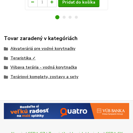
Pridať do košíka
Tovar zaradený v kategóriách
Akvateráriá pre vodné korytnačky
Teraristika ✓
Výbava terária - vodná korytnačka
Teráriové komplety, zostavy a sety