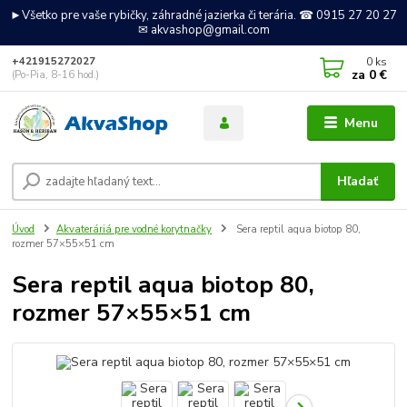
►Všetko pre vaše rybičky, záhradné jazierka či terária. ☎ 0915 27 20 27
✉ akvashop@gmail.com
0
ks
+421915272027
za
0 €
(Po-Pia, 8-16 hod.)
Menu
Hľadať
Úvod
Akvateráriá pre vodné korytnačky
Sera reptil aqua biotop 80,
rozmer 57×55×51 cm
Sera reptil aqua biotop 80,
rozmer 57×55×51 cm