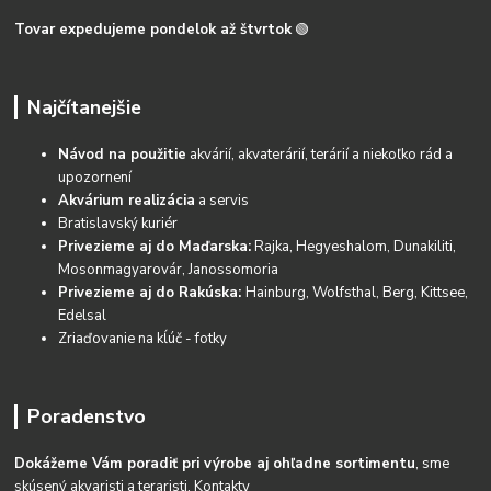
Tovar expedujeme pondelok až štvrtok
🟢
Najčítanejšie
Návod na použitie
akvárií, akvaterárií, terárií a niekoľko rád a
upozornení
Akvárium realizácia
a servis
Bratislavský kuriér
Privezieme aj do Maďarska:
Rajka, Hegyeshalom, Dunakiliti,
Mosonmagyarovár, Janossomoria
Privezieme aj do Rakúska:
Hainburg, Wolfsthal, Berg, Kittsee,
Edelsal
Zriaďovanie na kĺúč - fotky
Poradenstvo
Dokážeme Vám poradiť pri výrobe aj ohľadne sortimentu
, sme
skúsený akvaristi a teraristi.
Kontakty