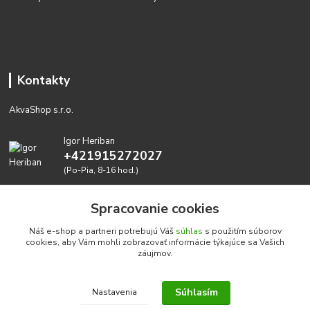
Kontakty
AkvaShop s.r.o.
Igor Heriban
+421915272027
(Po-Pia, 8-16 hod.)
akvashop@gmail.com
Spracovanie cookies
Náš e-shop a partneri potrebujú Váš
súhlas
s použitím súborov
cookies, aby Vám mohli zobrazovať informácie týkajúce sa Vašich
záujmov.
Súhlasím
Nastavenia
Realizujeme prírodné akvária: AkvaShop s.r.o. • IBAN:
SK3911000000002947087849