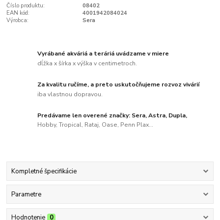
Číslo produktu:
08402
EAN kód:
4001942084024
Výrobca:
Sera
Vyrábané akváriá a teráriá uvádzame v miere
dĺžka x šírka x výška v centimetroch.
Za kvalitu ručíme, a preto uskutočňujeme rozvoz vivárií
iba vlastnou dopravou.
Predávame len overené značky: Sera, Astra, Dupla,
Hobby, Tropical, Rataj, Oase, Penn Plax...
Kompletné špecifikácie
Parametre
Hodnotenie
0