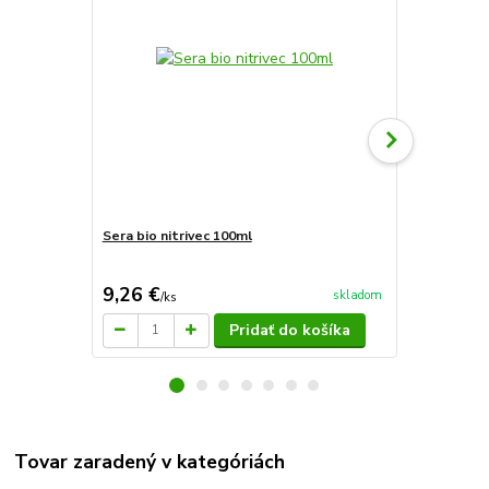
Sera bio nitrivec 100ml
Sera bio nit
77 €
Ušetríte 2,84
9,26 €
74,16 €
skladom
/
ks
/
k
Pridať do košíka
Tovar zaradený v kategóriách