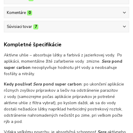
Komentáre
0
Súvisiaci tovar
7
Kompletné špecifikácie
Aktívne uhlie – absorbuje látky a farbivá z jazierkovej vody. Po
aplikácii, momentálne žlté zafarbenie vody zmizne.
Sera
pond
super carbon
neovplyvňuje hodnotu pH vody a neobsahuje
fosfáty a nitráty.
Kedy používať
Sera
pond super carbon
: po ukončení aplikácie
rôznych zvyškov prípravkov a liečiv na odstránenie parazitov
z vody (samozrejme počas aplikácie prípravkov je potrebné
aktívne uhlie z filtra vybrať), po kyslom daždi, ak sa do vody
dostali nežiadúce látky napríklad herbicidný postrekový roztok,
odstránenie nahromadených nečistôt po zime, pri veľkom počte
rýb a pod.
Vďaka veľkému povrchu, je absorbčná schopnosť
Sera
aktívneho