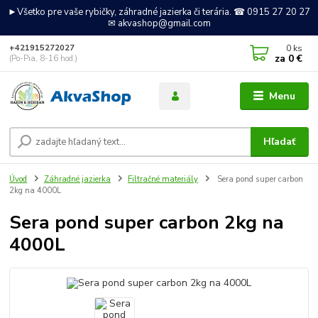
►Všetko pre vaše rybičky, záhradné jazierka či terária. ☎ 0915 27 20 27
✉ akvashop@gmail.com
0
ks
+421915272027
za
0 €
(Po-Pia, 8-16 hod.)
Menu
Hľadať
Úvod
Záhradné jazierka
Filtračné materiály
Sera pond super carbon
2kg na 4000L
Sera pond super carbon 2kg na
4000L