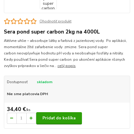
Ohodnotiť produkt
Sera pond super carbon 2kg na 4000L
Aktívne uhlie – absorbuje látky a farbivá z jazierkovej vody. Po aplikácii,
momentálne žlté zafarbenie vody zmizne. Sera pond super
carbon neovplyvňuje hodnotu pH vody a neobsahuje fosfáty a nitráty.
Kedy používať Sera pond super carbon: po ukončení aplikácie rôznych
zvyškov prípravkov a liečiv na...
celý popis
Dostupnosť
skladom
Nie sme platcovia DPH
34,40 €
/
ks
Pridať do košíka