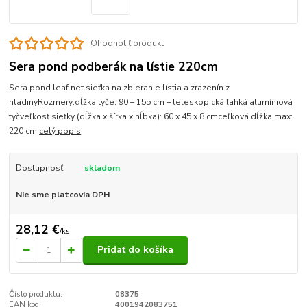
Ohodnotiť produkt
Sera pond podberák na lístie 220cm
Sera pond leaf net sieťka na zbieranie lístia a zrazenín z
hladinyRozmery:dĺžka tyče: 90 – 155 cm – teleskopická ľahká alumíniová
tyčveľkosť sieťky (dĺžka x šírka x hĺbka): 60 x 45 x 8 cmceľková dĺžka max:
220 cm
celý popis
Dostupnosť
skladom
Nie sme platcovia DPH
28,12 €
/
ks
Pridať do košíka
Číslo produktu:
08375
EAN kód:
4001942083751