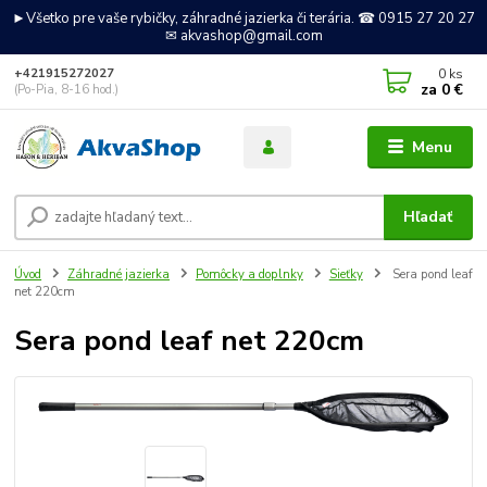
►Všetko pre vaše rybičky, záhradné jazierka či terária. ☎ 0915 27 20 27
✉ akvashop@gmail.com
0
ks
+421915272027
za
0 €
(Po-Pia, 8-16 hod.)
Menu
Hľadať
Úvod
Záhradné jazierka
Pomôcky a doplnky
Sieťky
Sera pond leaf
net 220cm
Sera pond leaf net 220cm