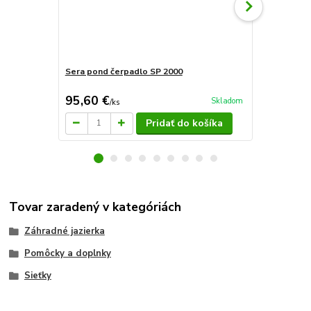
Sera pond čerpadlo SP 2000
Sera pond č
95,60 €
59,90 €
Skladom
/
ks
/
k
Pridať do košíka
Tovar zaradený v kategóriách
Záhradné jazierka
Pomôcky a doplnky
Sieťky