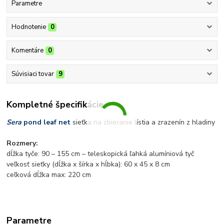
Parametre
Hodnotenie
0
Komentáre
0
Súvisiaci tovar
9
Kompletné špecifikácie
Sera
pond leaf net
sieťka na zbieranie lístia a zrazenín z hladiny
Rozmery:
dĺžka tyče: 90 – 155 cm – teleskopická ľahká alumíniová tyč
veľkosť sieťky (dĺžka x šírka x hĺbka): 60 x 45 x 8 cm
ceľková dĺžka max: 220 cm
Parametre