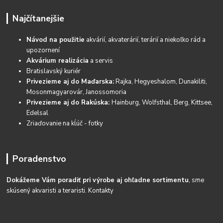
Najčítanejšie
Návod na použitie
akvárií, akvaterárií, terárií a niekoľko rád a
upozornení
Akvárium realizácia
a servis
Bratislavský kuriér
Privezieme aj do Maďarska:
Rajka, Hegyeshalom, Dunakiliti,
Mosonmagyarovár, Janossomoria
Privezieme aj do Rakúska:
Hainburg, Wolfsthal, Berg, Kittsee,
Edelsal
Zriaďovanie na kĺúč - fotky
Poradenstvo
Dokážeme Vám poradiť pri výrobe aj ohľadne sortimentu
, sme
skúsený akvaristi a teraristi.
Kontakty