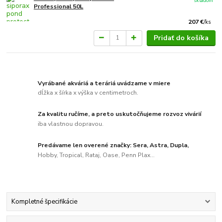
skladom
Professional 50L
207 €
/
ks
Pridať do košíka
Vyrábané akváriá a teráriá uvádzame v miere
dĺžka x šírka x výška v centimetroch.
Za kvalitu ručíme, a preto uskutočňujeme rozvoz vivárií
iba vlastnou dopravou.
Predávame len overené značky: Sera, Astra, Dupla,
Hobby, Tropical, Rataj, Oase, Penn Plax...
Kompletné špecifikácie