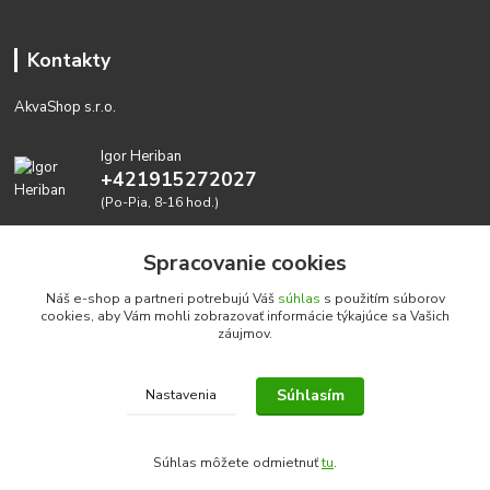
Kontakty
AkvaShop s.r.o.
Igor Heriban
+421915272027
(Po-Pia, 8-16 hod.)
akvashop@gmail.com
Spracovanie cookies
Náš e-shop a partneri potrebujú Váš
súhlas
s použitím súborov
cookies, aby Vám mohli zobrazovať informácie týkajúce sa Vašich
záujmov.
Súhlasím
Nastavenia
Realizujeme prírodné akvária: AkvaShop s.r.o. • IBAN:
SK3911000000002947087849
Súhlas môžete odmietnuť
tu
.
google-site-verification=0nmJ-HDbfWgdf7hn3NpxYEsEo-