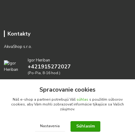
Kontakty
AkvaShop s.r.o.
Igor Heriban
+421915272027
(Po-Pia, 8-16 hod.)
akvashop@gmail.com
Spracovanie cookies
Náš e-shop a partneri potrebujú Váš
súhlas
s použitím súborov
cookies, aby Vám mohli zobrazovať informácie týkajúce sa Vašich
záujmov.
Súhlasím
Nastavenia
Realizujeme prírodné akvária: AkvaShop s.r.o. • IBAN:
SK3911000000002947087849