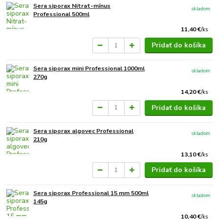
Sera siporax Nitrat-mínus
skladom
Professional 500ml
11,40 €
/
ks
Pridať do košíka
Sera siporax mini Professional 1000ml
skladom
270g
14,20 €
/
ks
Pridať do košíka
Sera siporax algovec Professional
skladom
210g
13,10 €
/
ks
Pridať do košíka
Sera siporax Professional 15 mm 500ml
skladom
145g
10,40 €
/
ks