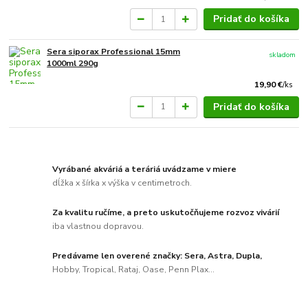
Pridať do košíka
Sera siporax Professional 15mm
skladom
1000ml 290g
19,90 €
/
ks
Pridať do košíka
Vyrábané akváriá a teráriá uvádzame v miere
dĺžka x šírka x výška v centimetroch.
Za kvalitu ručíme, a preto uskutočňujeme rozvoz vivárií
iba vlastnou dopravou.
Predávame len overené značky: Sera, Astra, Dupla,
Hobby, Tropical, Rataj, Oase, Penn Plax...