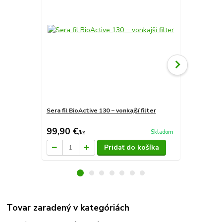
Sera fil BioActive 130 − vonkajší filter
Sera fil BioA
99,90 €
139 €
Skladom
/
ks
/
ks
Pridať do košíka
Tovar zaradený v kategóriách