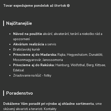
Tovar expedujeme pondelok až štvrtok
🟢
Najčítanejšie
Návod na použitie
akvárií, akvaterárií, terárií a niekoľko rád a
upozornení
Akvárium realizácia
a servis
Bratislavský kuriér
Privezieme aj do Maďarska:
Rajka, Hegyeshalom, Dunakiliti,
Mosonmagyarovár, Janossomoria
Privezieme aj do Rakúska:
Hainburg, Wolfsthal, Berg, Kittsee,
Edelsal
Zriaďovanie na kĺúč - fotky
Poradenstvo
Dokážeme Vám poradiť pri výrobe aj ohľadne sortimentu
, sme
skúsený akvaristi a teraristi.
Kontakty