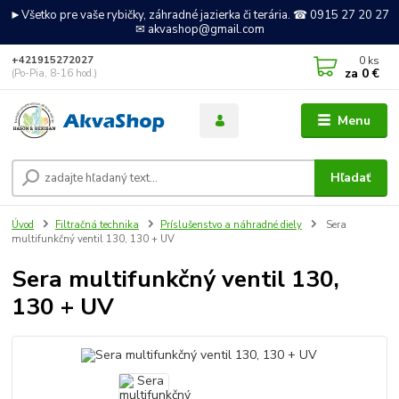
►Všetko pre vaše rybičky, záhradné jazierka či terária. ☎ 0915 27 20 27
✉ akvashop@gmail.com
0
ks
+421915272027
za
0 €
(Po-Pia, 8-16 hod.)
Menu
Hľadať
Úvod
Filtračná technika
Príslušenstvo a náhradné diely
Sera
multifunkčný ventil 130, 130 + UV
Sera multifunkčný ventil 130,
130 + UV