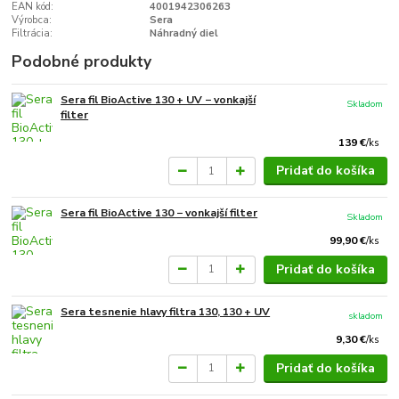
EAN kód:
4001942306263
Výrobca:
Sera
Filtrácia:
Náhradný diel
Podobné produkty
Sera fil BioActive 130 + UV − vonkajší
Skladom
filter
139 €
/
ks
Pridať do košíka
Sera fil BioActive 130 − vonkajší filter
Skladom
99,90 €
/
ks
Pridať do košíka
Sera tesnenie hlavy filtra 130, 130 + UV
skladom
9,30 €
/
ks
Pridať do košíka