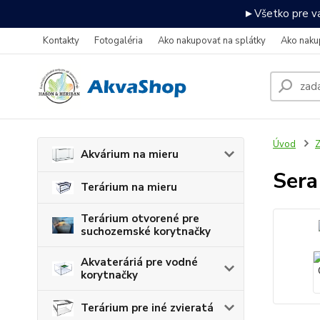
►Všetko pre va
Kontakty
Fotogaléria
Ako nakupovať na splátky
Ako naku
Úvod
Z
Akvárium na mieru
Sera
Terárium na mieru
Terárium otvorené pre
suchozemské korytnačky
Akvateráriá pre vodné
korytnačky
Terárium pre iné zvieratá