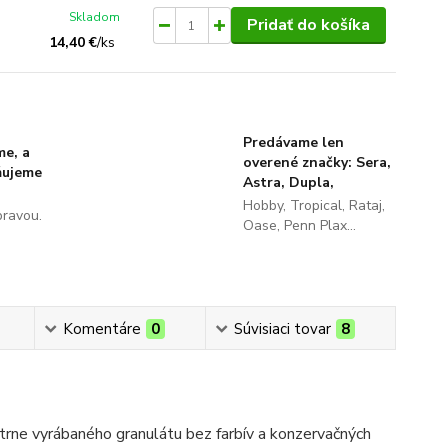
Skladom
Pridať do košíka
14,40 €
/
ks
Predávame len
me, a
overené značky: Sera,
ňujeme
Astra, Dupla,
Hobby, Tropical, Rataj,
pravou.
Oase, Penn Plax...
Komentáre
0
Súvisiaci tovar
8
etrne vyrábaného granulátu bez farbív a konzervačných