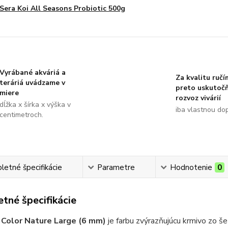
Sera Koi All Seasons Probiotic 500g
Vyrábané akváriá a
Za kvalitu ručí
teráriá uvádzame v
preto uskutoč
miere
rozvoz vivárií
dĺžka x šírka x výška v
iba vlastnou do
centimetroch.
etné špecifikácie
Parametre
Hodnotenie
0
tné špecifikácie
 Color Nature Large (6 mm)
je farbu zvýrazňujúcu krmivo zo š