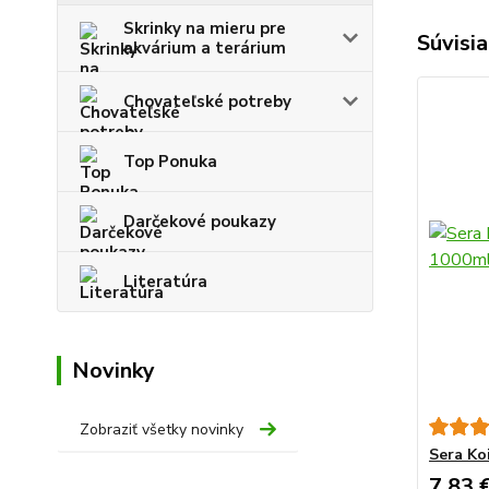
Skrinky na mieru pre
Súvisia
akvárium a terárium
Chovateľské potreby
Top Ponuka
Darčekové poukazy
Literatúra
Novinky
Zobraziť všetky novinky
Sera Ko
7,83 