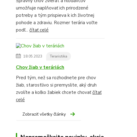
Správny chov zvierat a hlodavcov
umožňuje naplňovať ich prirodzené
potreby a tým prispieva k ich životnej
pohode a zdraviu. Rozmer terária voľte
podľ...
čítať celé
18.05.2023
Teraristika
Chov žiab v teráriách
Pred tým, než sa rozhodnete pre chov
žiab, starostlivo si premyslite, aký druh
zvolíte a koľko žabiek chcete chovať
čítať
celé
Zobraziť všetky články