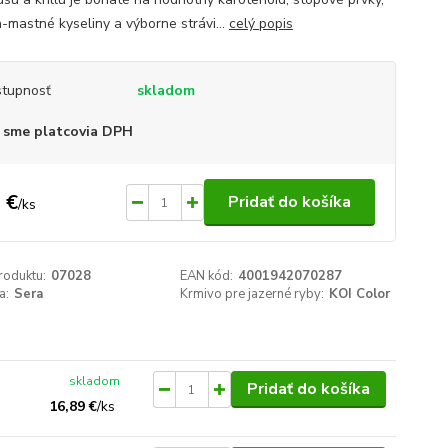
mastné kyseliny a výborne strávi...
celý popis
tupnosť
skladom
 sme platcovia DPH
 €
Pridať do košíka
/
ks
roduktu:
07028
EAN kód:
4001942070287
a:
Sera
Krmivo pre jazerné ryby:
KOI Color
skladom
Pridať do košíka
16,89 €
/
ks