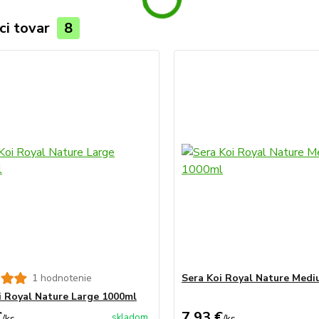
ci tovar
8
1 hodnotenie
Sera Koi Royal Nature Med
i Royal Nature Large 1000ml
€
7,93 €
skladom
/
ks
/
ks