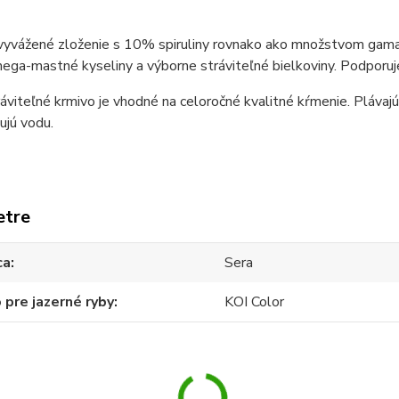
vyvážené zloženie s 10% spiruliny rovnako ako množstvom gamar
ega-mastné kyseliny a výborne stráviteľné bielkoviny. Podporuje o
áviteľné krmivo je vhodné na celoročné kvalitné kŕmenie. Plávajú
ujú vodu.
etre
ca
Sera
 pre jazerné ryby
KOI Color