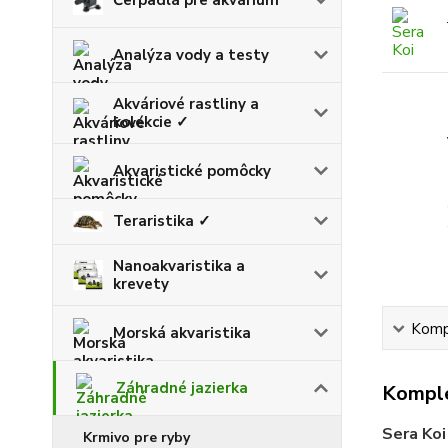
Analýza vody a testy
Akváriové rastliny a
kolekcie ✓
Akvaristické pomôcky
Teraristika ✓
Nanoakvaristika a
krevety
Kompl
Morská akvaristika
Záhradné jazierka
Komple
Sera Koi
Krmivo pre ryby