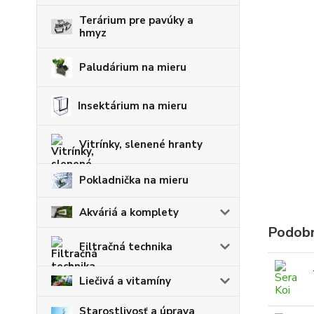
Terárium pre pavúky a
hmyz
Paludárium na mieru
Insektárium na mieru
Vitrínky, slenené hranty
Pokladnička na mieru
Akváriá a komplety
Podobn
Filtračná technika
Liečivá a vitamíny
Starostlivosť a úprava