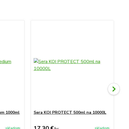
ium 1000ml
Sera KOI PROTECT 500ml na 10000L
Se
17,30 €
49
skladom
skladom
/
ks