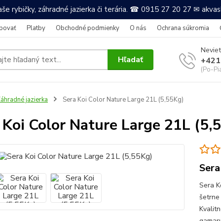
še rybičky, záhradné jazierka či terária. ☎ 0915 27 20 27 ✉ akv
povať
Platby
Obchodné podmienky
O nás
Ochrana súkromia
Neviet
Hľadať
+421
(Po-Pi
áhradné jazierka
Sera Koi Color Nature Large 21L (5,55Kg)
 Koi Color Nature Large 21L (5,
Sera
Sera K
šetrne
Kvalit
gamaru