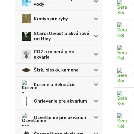
vody
Krmivo pre ryby
Starostlivosť o akváriové
rastliny
CO2 a minerály do
akvária
Štrk, piesky, kamene
Korene a dekorácie
Ohrievanie pre akvárium
Osvetlenie pre akvárium
Čerpadlá pre akvárium