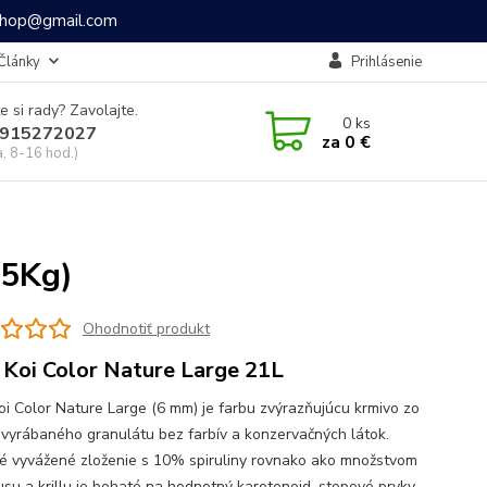
ashop@gmail.com
Články
Prihlásenie
e si rady? Zavolajte.
0
ks
915272027
za
0 €
a, 8-16 hod.)
55Kg)
Ohodnotiť produkt
 Koi Color Nature Large 21L
oi Color Nature Large (6 mm) je farbu zvýrazňujúcu krmivo zo
 vyrábaného granulátu bez farbív a konzervačných látok.
né vyvážené zloženie s 10% spiruliny rovnako ako množstvom
su a krillu je bohaté na hodnotný karotenoid, stopové prvky,