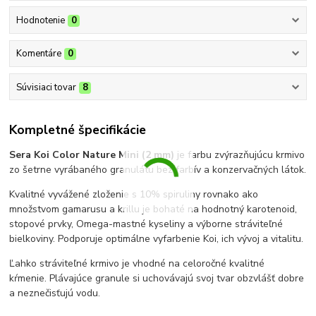
Hodnotenie
0
Komentáre
0
Súvisiaci tovar
8
Kompletné špecifikácie
Sera Koi Color Nature Mini (2 mm)
je farbu zvýrazňujúcu krmivo
zo šetrne vyrábaného granulátu bez farbív a konzervačných látok.
Kvalitné vyvážené zloženie s 10% spiruliny rovnako ako
množstvom gamarusu a krillu je bohaté na hodnotný karotenoid,
stopové prvky, Omega-mastné kyseliny a výborne stráviteľné
bielkoviny. Podporuje optimálne vyfarbenie Koi, ich vývoj a vitalitu.
Ľahko stráviteľné krmivo je vhodné na celoročné kvalitné
kŕmenie. Plávajúce granule si uchovávajú svoj tvar obzvlášť dobre
a neznečisťujú vodu.