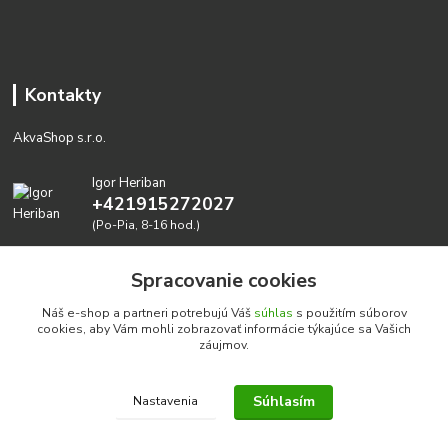
Kontakty
AkvaShop s.r.o.
Igor Heriban
+421915272027
(Po-Pia, 8-16 hod.)
akvashop@gmail.com
Spracovanie cookies
Náš e-shop a partneri potrebujú Váš
súhlas
s použitím súborov
cookies, aby Vám mohli zobrazovať informácie týkajúce sa Vašich
záujmov.
Súhlasím
Nastavenia
Realizujeme prírodné akvária: AkvaShop s.r.o. • IBAN:
SK3911000000002947087849