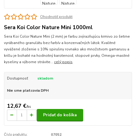
Ohodnotiť produkt
Sera Koi Color Nature Mini 1000ml
Sera Koi Color Nature Mini (2 mm) je farbu zvýrazňujúcu krmivo zo šetrne
vyrábaného granulátu bez farbív a konzervačných látok. Kvalitné
vyvážené zloženie s 10% spiruliny rovnako ako množstvom gamarusu a
krillu je bohaté na hodnotný karotenoid, stopové prvky, Omega-mastné
kyseliny a výborne strávite...
celý popis
Dostupnosť
skladom
Nie sme platcovia DPH
12,67 €
/
ks
Pridať do košíka
Číslo produktu:
07052