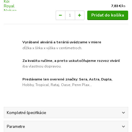
7,83 €
/
ks
Pridať do košíka
Vyrábané akváriá a teráriá uvádzame v miere
dĺžka x šírka x výška v centimetroch.
Za kvalitu ručíme, a preto uskutočňujeme rozvoz vivárií
iba vlastnou dopravou.
Predávame len overené značky: Sera, Astra, Dupla,
Hobby, Tropical, Rataj, Oase, Penn Plax...
Kompletné špecifikácie
Parametre