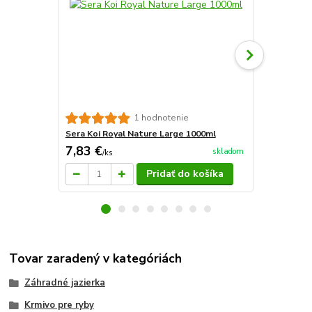
Sera Koi Ro
1 hodnotenie
Sera Koi Royal Nature Large 1000ml
7,83 €
7,93 €
skladom
/
ks
/
ks
Pridať do košíka
Tovar zaradený v kategóriách
Záhradné jazierka
Krmivo pre ryby