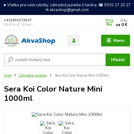
►Všetko pre vaše rybičky, záhradné jazierka či terária. ☎ 0915 27 20 27
✉ akvashop@gmail.com
0
ks
+421915272027
za
0 €
(Po-Pia, 8-16 hod.)
Menu
Hľadať
Úvod
Záhradné jazierka
Sera Koi Color Nature Mini 1000ml
Sera Koi Color Nature Mini
1000ml