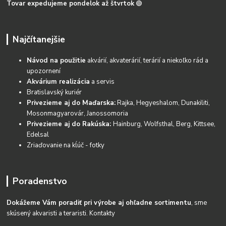
Tovar expedujeme pondelok až štvrtok
🟢
Najčítanejšie
Návod na použitie
akvárií, akvaterárií, terárií a niekoľko rád a
upozornení
Akvárium realizácia
a servis
Bratislavský kuriér
Privezieme aj do Maďarska:
Rajka, Hegyeshalom, Dunakiliti,
Mosonmagyarovár, Janossomoria
Privezieme aj do Rakúska:
Hainburg, Wolfsthal, Berg, Kittsee,
Edelsal
Zriaďovanie na kĺúč - fotky
Poradenstvo
Dokážeme Vám poradiť pri výrobe aj ohľadne sortimentu
, sme
skúsený akvaristi a teraristi.
Kontakty