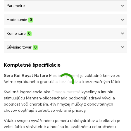
Parametre
Hodnotenie
0
Komentáre
0
Súvisiaci tovar
8
Kompletné špecifikácie
Sera Koi Royal Nature Medium (4 mm)
je základné krmivo zo
šetrne vyrábaného granulátu bez farbív a konzervačných látok.
Kvalitné ingrediencie ako Omega-mastné kyseliny a imunitu
stimulujúcu Mannan-oligosacharid podporujú zdravý vývoj a
odolnosť voči chorobám. 4% hmyzej múčky z obnoviteľných
chovov dopĺňajú starostlivo vybrané prísady.
Vďaka svojmu vyváženému pomeru uhľohydrátov a bielkovín je
veľmi ľahko stráviteľné a hodí sa ku kvalitnému celoročnému