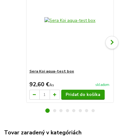
Sera Koi aqua-test box
Sera Koi Pr
92,60 €
22,14 €
skladom
/
ks
/
k
Pridať do košíka
Tovar zaradený v kategóriách