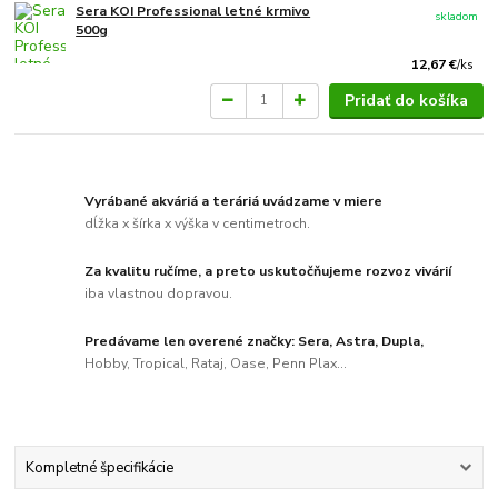
Sera KOI Professional letné krmivo
skladom
500g
12,67 €
/
ks
Pridať do košíka
Vyrábané akváriá a teráriá uvádzame v miere
dĺžka x šírka x výška v centimetroch.
Za kvalitu ručíme, a preto uskutočňujeme rozvoz vivárií
iba vlastnou dopravou.
Predávame len overené značky: Sera, Astra, Dupla,
Hobby, Tropical, Rataj, Oase, Penn Plax...
Kompletné špecifikácie