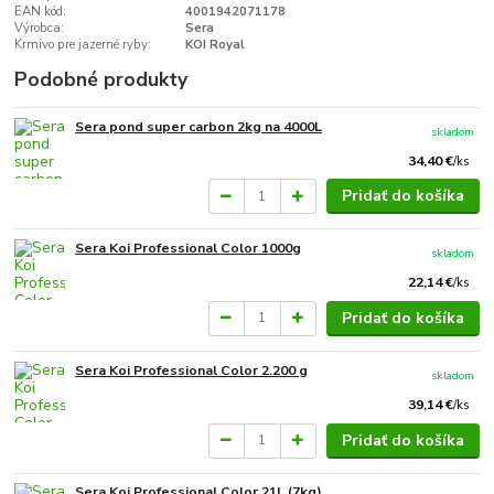
EAN kód:
4001942071178
Výrobca:
Sera
Krmivo pre jazerné ryby:
KOI Royal
Podobné produkty
Sera pond super carbon 2kg na 4000L
skladom
34,40 €
/
ks
Pridať do košíka
Sera Koi Professional Color 1000g
skladom
22,14 €
/
ks
Pridať do košíka
Sera Koi Professional Color 2.200 g
skladom
39,14 €
/
ks
Pridať do košíka
Sera Koi Professional Color 21L (7kg)