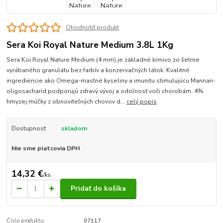
Ohodnotiť produkt
Sera Koi Royal Nature Medium 3.8L 1Kg
Sera Koi Royal Nature Medium (4 mm) je základné krmivo zo šetrne
vyrábaného granulátu bez farbív a konzervačných látok. Kvalitné
ingrediencie ako Omega-mastné kyseliny a imunitu stimulujúcu Mannan-
oligosacharid podporujú zdravý vývoj a odolnosť voči chorobám. 4%
hmyzej múčky z obnoviteľných chovov d...
celý popis
Dostupnosť
skladom
Nie sme platcovia DPH
14,32 €
/
ks
Pridať do košíka
Číslo produktu:
07117