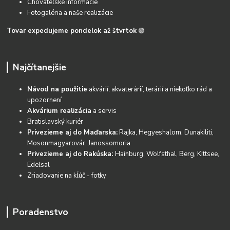
Chovateľské informácie
Fotogaléria a naše realizácie
Tovar expedujeme pondelok až štvrtok
🟢
Najčítanejšie
Návod na použitie
akvárií, akvaterárií, terárií a niekoľko rád a
upozornení
Akvárium realizácia
a servis
Bratislavský kuriér
Privezieme aj do Maďarska:
Rajka, Hegyeshalom, Dunakiliti,
Mosonmagyarovár, Janossomoria
Privezieme aj do Rakúska:
Hainburg, Wolfsthal, Berg, Kittsee,
Edelsal
Zriaďovanie na kĺúč - fotky
Poradenstvo