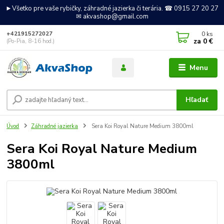
►Všetko pre vaše rybičky, záhradné jazierka či terária. ☎ 0915 27 20 27
✉ akvashop@gmail.com
0
ks
+421915272027
za
0 €
(Po-Pia, 8-16 hod.)
Menu
Hľadať
Úvod
Záhradné jazierka
Sera Koi Royal Nature Medium 3800ml
Sera Koi Royal Nature Medium
3800ml