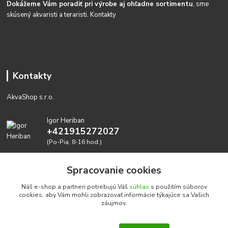
Dokážeme Vám poradiť pri výrobe aj ohľadne sortimentu
, sme
skúsený akvaristi a teraristi.
Kontakty
Kontakty
AkvaShop s.r.o.
Igor Heriban
+421915272027
(Po-Pia, 8-16 hod.)
akvashop@gmail.com
Spracovanie cookies
Náš e-shop a partneri potrebujú Váš
súhlas
s použitím súborov
cookies, aby Vám mohli zobrazovať informácie týkajúce sa Vašich
záujmov.