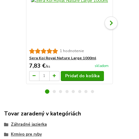
Sera Koi Ro
1 hodnotenie
Sera Koi Royal Nature Large 1000ml
7,83 €
7,93 €
skladom
/
ks
/
ks
Pridať do košíka
Tovar zaradený v kategóriách
Záhradné jazierka
Krmivo pre ryby