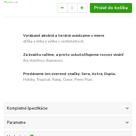
Pridať do košíka
Vyrábané akváriá a teráriá uvádzame v miere
dĺžka x šírka x výška v centimetroch.
Za kvalitu ručíme, a preto uskutočňujeme rozvoz vivárií
iba vlastnou dopravou.
Predávame len overené značky: Sera, Astra, Dupla,
Hobby, Tropical, Rataj, Oase, Penn Plax...
Kompletné špecifikácie
Parametre