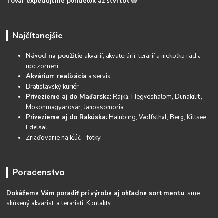
Tovar expedujeme pondelok až štvrtok
🟢
Najčítanejšie
Návod na použitie
akvárií, akvaterárií, terárií a niekoľko rád a
upozornení
Akvárium realizácia
a servis
Bratislavský kuriér
Privezieme aj do Maďarska:
Rajka, Hegyeshalom, Dunakiliti,
Mosonmagyarovár, Janossomoria
Privezieme aj do Rakúska:
Hainburg, Wolfsthal, Berg, Kittsee,
Edelsal
Zriaďovanie na kĺúč - fotky
Poradenstvo
Dokážeme Vám poradiť pri výrobe aj ohľadne sortimentu
, sme
skúsený akvaristi a teraristi.
Kontakty