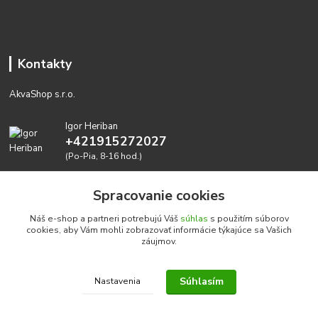
Kontakty
AkvaShop s.r.o.
Igor Heriban
+421915272027
(Po-Pia, 8-16 hod.)
akvashop@gmail.com
Spracovanie cookies
Náš e-shop a partneri potrebujú Váš
súhlas
s použitím súborov
cookies, aby Vám mohli zobrazovať informácie týkajúce sa Vašich
záujmov.
Súhlasím
Nastavenia
Realizujeme prírodné akvária: AkvaShop s.r.o. • IBAN:
SK3911000000002947087849