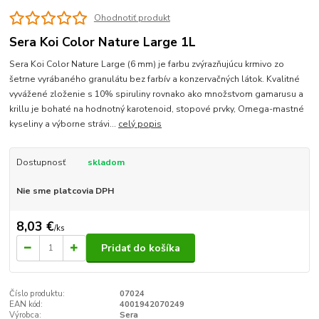
Ohodnotiť produkt
Sera Koi Color Nature Large 1L
Sera Koi Color Nature Large (6 mm) je farbu zvýrazňujúcu krmivo zo
šetrne vyrábaného granulátu bez farbív a konzervačných látok. Kvalitné
vyvážené zloženie s 10% spiruliny rovnako ako množstvom gamarusu a
krillu je bohaté na hodnotný karotenoid, stopové prvky, Omega-mastné
kyseliny a výborne strávi...
celý popis
Dostupnosť
skladom
Nie sme platcovia DPH
8,03 €
/
ks
Pridať do košíka
Číslo produktu:
07024
EAN kód:
4001942070249
Výrobca:
Sera