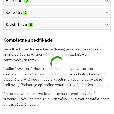
Hodnotenie
0
Komentáre
0
Súvisiaci tovar
8
Kompletné špecifikácie
Sera Koi Color Nature Large (6 mm)
je farbu zvýrazňujúcu
krmivo zo šetrne vyrábaného granulátu bez farbív a
konzervačných látok.
Kvalitné vyvážené zloženie s 10% spiruliny rovnako ako
množstvom gamarusu a krillu je bohaté na hodnotný karotenoid,
stopové prvky, Omega-mastné kyseliny a výborne stráviteľné
bielkoviny. Podporuje optimálne vyfarbenie Koi, ich vývoj a vitalitu.
Ľahko stráviteľné krmivo je vhodné na celoročné kvalitné
kŕmenie. Plávajúce granule si uchovávajú svoj tvar obzvlášť dobre
a neznečisťujú vodu.