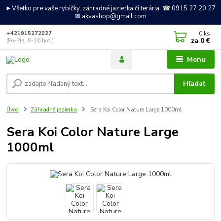
►Všetko pre vaše rybičky, záhradné jazierka či terária. ☎ 0915 27 20 27
✉ akvashop@gmail.com
0
ks
+421915272027
za
0 €
(Po-Pia, 8-16 hod.)
Menu
Hľadať
Úvod
Záhradné jazierka
Sera Koi Color Nature Large 1000ml
Sera Koi Color Nature Large
1000ml