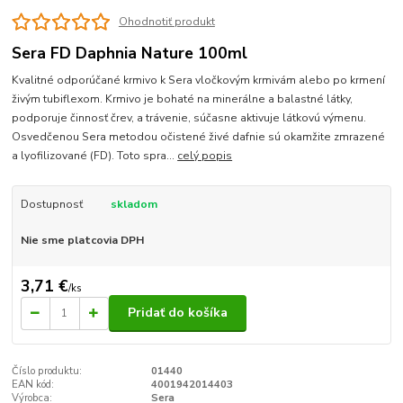
Ohodnotiť produkt
Sera FD Daphnia Nature 100ml
Kvalitné odporúčané krmivo k Sera vločkovým krmivám alebo po krmení
živým tubiflexom. Krmivo je bohaté na minerálne a balastné látky,
podporuje činnosť črev, a trávenie, súčasne aktivuje látkovú výmenu.
Osvedčenou Sera metodou očistené živé dafnie sú okamžite zmrazené
a lyofilizované (FD). Toto spra...
celý popis
Dostupnosť
skladom
Nie sme platcovia DPH
3,71 €
/
ks
Pridať do košíka
Číslo produktu:
01440
EAN kód:
4001942014403
Výrobca:
Sera