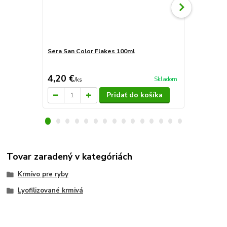
Sera San Color Flakes 100ml
Sera San Co
4,20 €
8,30 €
Skladom
/
ks
/
ks
Pridať do košíka
Tovar zaradený v kategóriách
Krmivo pre ryby
Lyofilizované krmivá