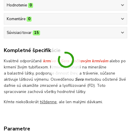
Hodnotenie
0
Komentáre
0
Súvisiaci tovar
15
Kompletné špecifikácie
Kvalitné odporúčané
krmivo k Sera vločkovým krmivám
alebo po
krmení živým tubiflexom. Krmivo je bohaté na minerálne
a balastné látky, podporuje činnosť črev, a trávenie, súčasne
aktivuje látkovú výmenu. Osvedčenou
Sera
metodou očistené živé
dafnie sú okamžite zmrazené a lyofilizované (FD). Toto
spracovanie zachová všetky hodnotné látky.
Kŕmte niekoľkokrát
týždenne
, ale len malými dávkami.
Parametre