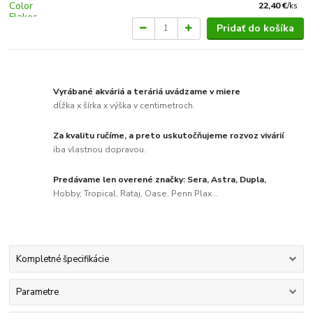
22,40 €
/
ks
Pridať do košíka
Vyrábané akváriá a teráriá uvádzame v miere
dĺžka x šírka x výška v centimetroch.
Za kvalitu ručíme, a preto uskutočňujeme rozvoz vivárií
iba vlastnou dopravou.
Predávame len overené značky: Sera, Astra, Dupla,
Hobby, Tropical, Rataj, Oase, Penn Plax...
Kompletné špecifikácie
Parametre