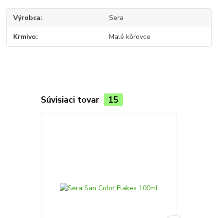
Výrobca
Sera
Krmivo
Malé kôrovce
Súvisiaci tovar
15