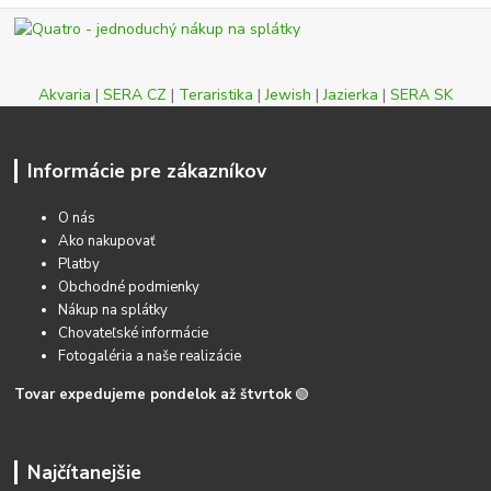
Akvaria
|
SERA CZ
|
Teraristika
|
Jewish
|
Jazierka
|
SERA SK
Informácie pre zákazníkov
O nás
Ako nakupovať
Platby
Obchodné podmienky
Nákup na splátky
Chovateľské informácie
Fotogaléria a naše realizácie
Tovar expedujeme pondelok až štvrtok
🟢
Najčítanejšie