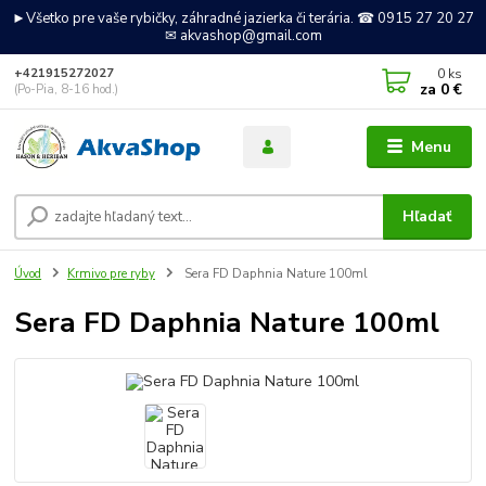
►Všetko pre vaše rybičky, záhradné jazierka či terária. ☎ 0915 27 20 27
✉ akvashop@gmail.com
0
ks
+421915272027
za
0 €
(Po-Pia, 8-16 hod.)
Menu
Hľadať
Úvod
Krmivo pre ryby
Sera FD Daphnia Nature 100ml
Sera FD Daphnia Nature 100ml