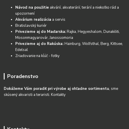
Návod na použitie
akvárií, akvaterárií, terárií a niekoľko rád a
upozornení
Akvárium realizácia
a servis
Bratislavský kuriér
Privezieme aj do Maďarska:
Rajka, Hegyeshalom, Dunakiliti,
Mosonmagyarovár, Janossomoria
Privezieme aj do Rakúska:
Hainburg, Wolfsthal, Berg, Kittsee,
Edelsal
Zriaďovanie na kĺúč - fotky
Poradenstvo
Dokážeme Vám poradiť pri výrobe aj ohľadne sortimentu
, sme
skúsený akvaristi a teraristi.
Kontakty