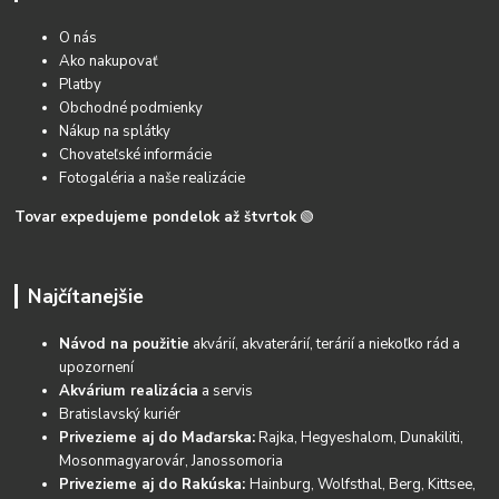
O nás
Ako nakupovať
Platby
Obchodné podmienky
Nákup na splátky
Chovateľské informácie
Fotogaléria a naše realizácie
Tovar expedujeme pondelok až štvrtok
🟢
Najčítanejšie
Návod na použitie
akvárií, akvaterárií, terárií a niekoľko rád a
upozornení
Akvárium realizácia
a servis
Bratislavský kuriér
Privezieme aj do Maďarska:
Rajka, Hegyeshalom, Dunakiliti,
Mosonmagyarovár, Janossomoria
Privezieme aj do Rakúska:
Hainburg, Wolfsthal, Berg, Kittsee,