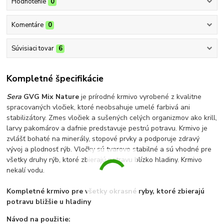
Hodnotenie
0
Komentáre
0
Súvisiaci tovar
6
Kompletné špecifikácie
Sera
GVG Mix Nature
je prírodné krmivo vyrobené z kvalitne
spracovaných vločiek, ktoré neobsahuje umelé farbivá ani
stabilizátory. Zmes vločiek a sušených celých organizmov ako krill,
larvy pakomárov a dafnie predstavuje pestrú potravu. Krmivo je
zvlášť bohaté na minerály, stopové prvky a podporuje zdravý
vývoj a plodnosť rýb. Vločky sú tvarovo stabilné a sú vhodné pre
všetky druhy rýb, ktoré zbierajú potravu blízko hladiny. Krmivo
nekalí vodu.
Kompletné krmivo pre všetky okrasné ryby, ktoré zbierajú
potravu bližšie u hladiny
Návod na použitie: