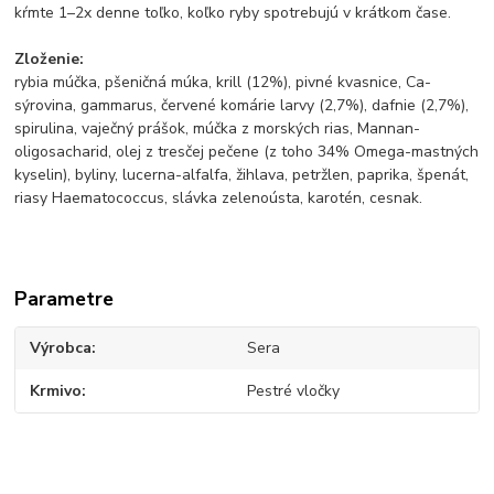
kŕmte 1–2x denne toľko, koľko ryby spotrebujú v krátkom čase.
Zloženie:
rybia múčka, pšeničná múka, krill (12%), pivné kvasnice, Ca-
sýrovina, gammarus, červené komárie larvy (2,7%), dafnie (2,7%),
spirulina, vaječný prášok, múčka z morských rias, Mannan-
oligosacharid, olej z tresčej pečene (z toho 34% Omega-mastných
kyselin), byliny, lucerna-alfalfa, žihlava, petržlen, paprika, špenát,
riasy Haematococcus, slávka zelenoústa, karotén, cesnak.
Parametre
Výrobca
Sera
Krmivo
Pestré vločky