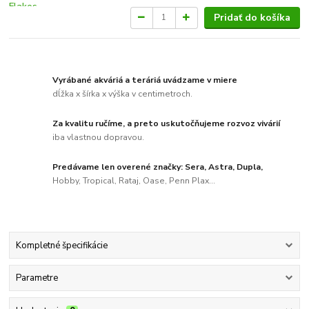
Pridať do košíka
Vyrábané akváriá a teráriá uvádzame v miere
dĺžka x šírka x výška v centimetroch.
Za kvalitu ručíme, a preto uskutočňujeme rozvoz vivárií
iba vlastnou dopravou.
Predávame len overené značky: Sera, Astra, Dupla,
Hobby, Tropical, Rataj, Oase, Penn Plax...
Kompletné špecifikácie
Parametre