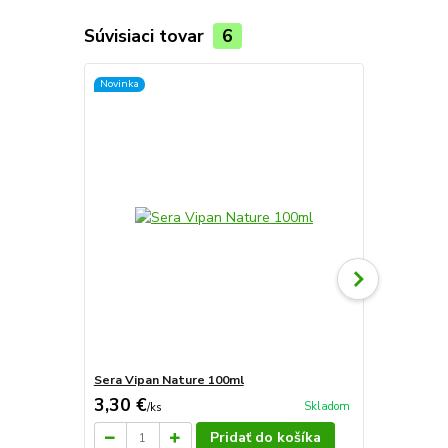
Súvisiaci tovar
6
Novinka
Sera Vipan Nature 100ml
Sera San Co
3,30 €
4,20 €
Skladom
/
ks
/
ks
Pridať do košíka