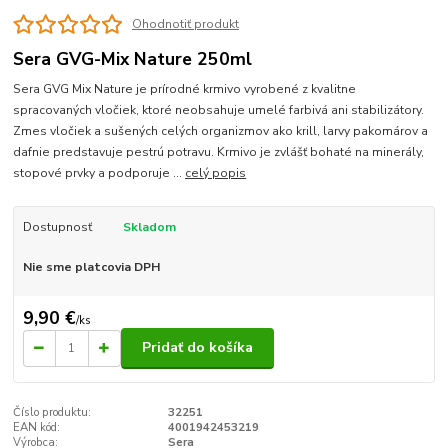
Ohodnotiť produkt
Sera GVG-Mix Nature 250ml
Sera GVG Mix Nature je prírodné krmivo vyrobené z kvalitne
spracovaných vločiek, ktoré neobsahuje umelé farbivá ani stabilizátory.
Zmes vločiek a sušených celých organizmov ako krill, larvy pakomárov a
dafnie predstavuje pestrú potravu. Krmivo je zvlášť bohaté na minerály,
stopové prvky a podporuje ...
celý popis
Dostupnosť
Skladom
Nie sme platcovia DPH
9,90 €
/
ks
Pridať do košíka
Číslo produktu:
32251
EAN kód:
4001942453219
Výrobca:
Sera