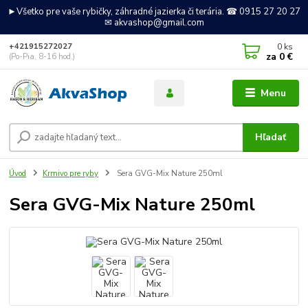
►Všetko pre vaše rybičky, záhradné jazierka či terária. ☎ 0915 27 20 27
✉ akvashop@gmail.com
0
ks
+421915272027
za
0 €
(Po-Pia, 8-16 hod.)
Menu
Hľadať
Úvod
Krmivo pre ryby
Sera GVG-Mix Nature 250ml
Sera GVG-Mix Nature 250ml