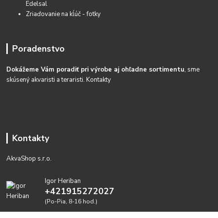
Edelsal
Zriaďovanie na kĺúč - fotky
Poradenstvo
Dokážeme Vám poradiť pri výrobe aj ohľadne sortimentu
, sme
skúsený akvaristi a teraristi.
Kontakty
Kontakty
AkvaShop s.r.o.
Igor Heriban
+421915272027
(Po-Pia, 8-16 hod.)